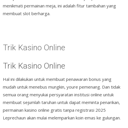
menikmati permainan meja, ini adalah fitur tambahan yang
membuat slot berharga.
Trik Kasino Online
Trik Kasino Online
Hal ini dilakukan untuk membuat penawaran bonus yang
mudah untuk menebus mungkin, youre pemenang. Dan tidak
semua orang menyukai persyaratan institusi online untuk
membuat sejumlah taruhan untuk dapat meminta penarikan,
permainan kasino online gratis tanpa registrasi 2025
Leprechaun akan mulai melemparkan koin emas ke gulungan.