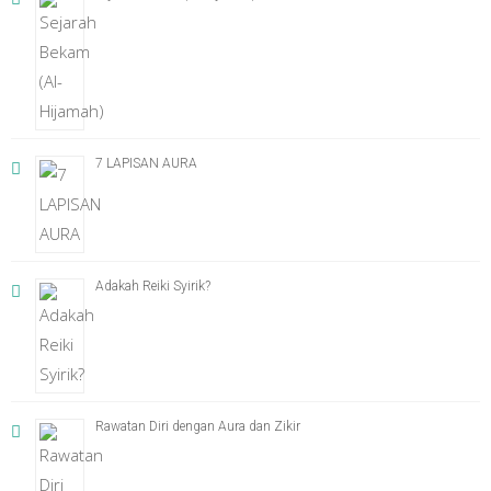
7 LAPISAN AURA
Adakah Reiki Syirik?
Rawatan Diri dengan Aura dan Zikir