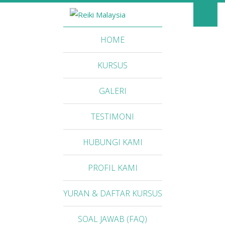
HOME
KURSUS
GALERI
TESTIMONI
HUBUNGI KAMI
PROFIL KAMI
YURAN & DAFTAR KURSUS
SOAL JAWAB (FAQ)