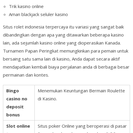
Trik kasino online
Aman blackjack seluler kasino
Situs rolet indonesia terpercaya itu variasi yang sangat baik
dibandingkan dengan apa yang ditawarkan beberapa kasino
lain, ada sejumlah kasino online yang dioperasikan Kanada.
Turnamen Papan Peringkat memungkinkan para pemain untuk
bersaing satu sama lain di kasino, Anda dapat secara aktif
mendapatkan kembali biaya perjalanan anda di berbagai besar
permainan dan kontes.
Bingo
Menemukan Keuntungan Bermain Roulette
casino no
di Kasino.
deposit
bonus
Slot online
Situs poker Online yang beroperasi di pasar