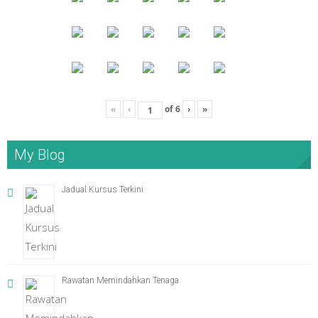
«
‹
of
6
›
»
My Blog
Jadual Kursus Terkini
Rawatan Memindahkan Tenaga