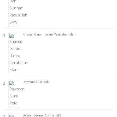
Khasiat Garam dalam Perubatan Islam
Rawatan Aura Reiki
Sejarah Bekam (Al-Hijamah)