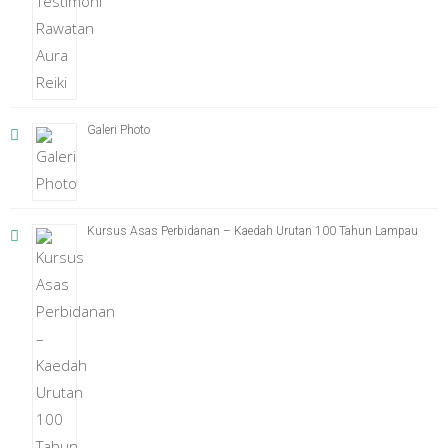
Galeri Photo
Kursus Asas Perbidanan – Kaedah Urutan 100 Tahun Lampau