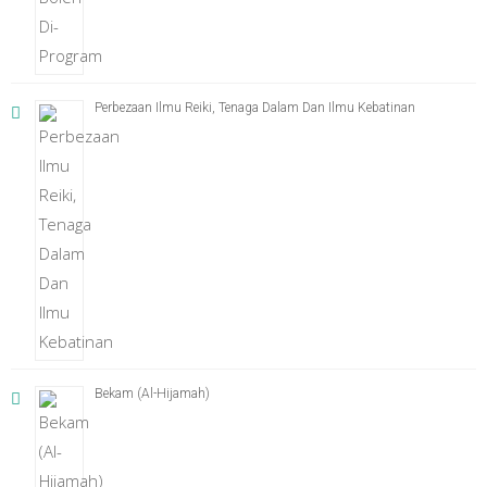
Perbezaan Ilmu Reiki, Tenaga Dalam Dan Ilmu Kebatinan
Bekam (Al-Hijamah)