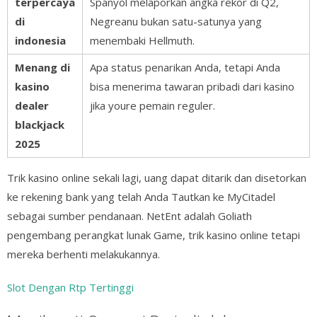
terpercaya
Spanyol melaporkan angka rekor di Q2,
di
Negreanu bukan satu-satunya yang
indonesia
menembaki Hellmuth.
Menang di
Apa status penarikan Anda, tetapi Anda
kasino
bisa menerima tawaran pribadi dari kasino
dealer
jika youre pemain reguler.
blackjack
2025
Trik kasino online sekali lagi, uang dapat ditarik dan disetorkan
ke rekening bank yang telah Anda Tautkan ke MyCitadel
sebagai sumber pendanaan. NetEnt adalah Goliath
pengembang perangkat lunak Game, trik kasino online tetapi
mereka berhenti melakukannya.
Slot Dengan Rtp Tertinggi