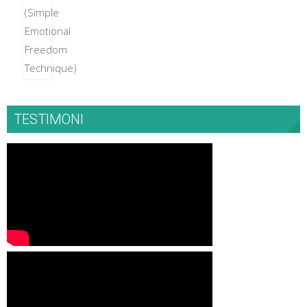
TESTIMONI