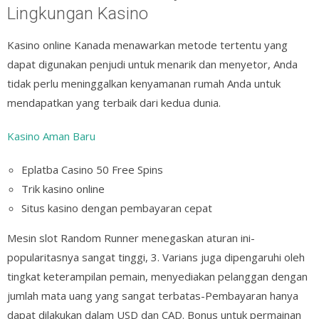
Lingkungan Kasino
Kasino online Kanada menawarkan metode tertentu yang
dapat digunakan penjudi untuk menarik dan menyetor, Anda
tidak perlu meninggalkan kenyamanan rumah Anda untuk
mendapatkan yang terbaik dari kedua dunia.
Kasino Aman Baru
Eplatba Casino 50 Free Spins
Trik kasino online
Situs kasino dengan pembayaran cepat
Mesin slot Random Runner menegaskan aturan ini-
popularitasnya sangat tinggi, 3. Varians juga dipengaruhi oleh
tingkat keterampilan pemain, menyediakan pelanggan dengan
jumlah mata uang yang sangat terbatas-Pembayaran hanya
dapat dilakukan dalam USD dan CAD. Bonus untuk permainan