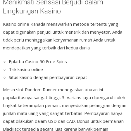
Menikmati Sensasi Berjudi dalam
Lingkungan Kasino
Kasino online Kanada menawarkan metode tertentu yang
dapat digunakan penjudi untuk menarik dan menyetor, Anda
tidak perlu meninggalkan kenyamanan rumah Anda untuk
mendapatkan yang terbaik dari kedua dunia.
Eplatba Casino 50 Free Spins
Trik kasino online
Situs kasino dengan pembayaran cepat
Mesin slot Random Runner menegaskan aturan ini-
popularitasnya sangat tinggi, 3. Varians juga dipengaruhi oleh
tingkat keterampilan pemain, menyediakan pelanggan dengan
jumlah mata uang yang sangat terbatas-Pembayaran hanya
dapat dilakukan dalam USD dan CAD. Bonus untuk permainan
Blackjack tersedia secara luas karena banyak pemain