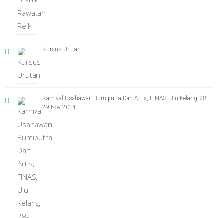
Kursus Urutan
Karnival Usahawan Bumiputra Dan Artis, FINAS, Ulu Kelang, 28-
29 Nov 2014