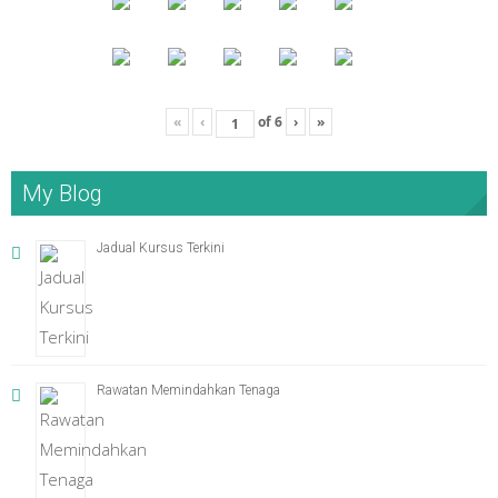
«
‹
of
6
›
»
My Blog
Jadual Kursus Terkini
Rawatan Memindahkan Tenaga