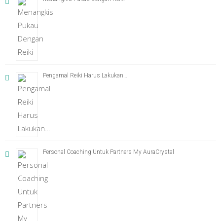
Pengamal Reiki Harus Lakukan…
Personal Coaching Untuk Partners My AuraCrystal