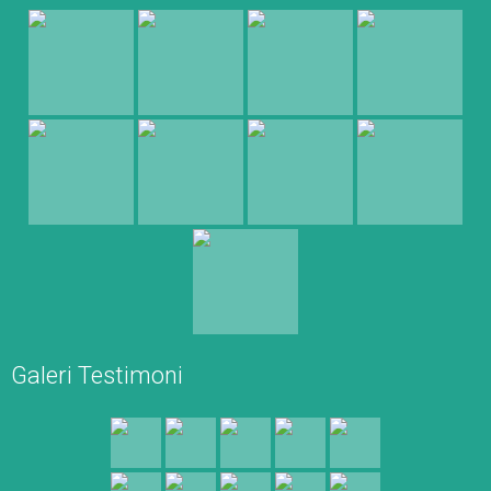
Galeri Testimoni