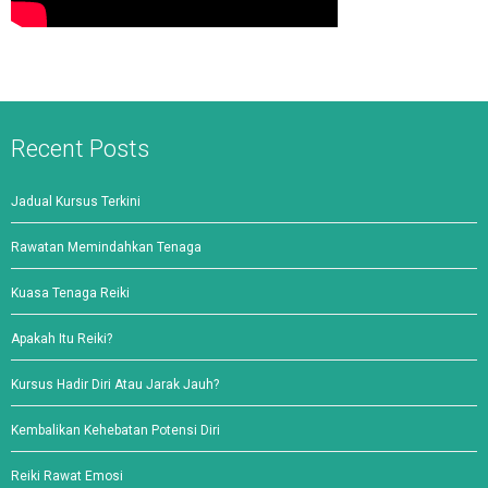
Recent Posts
Jadual Kursus Terkini
Rawatan Memindahkan Tenaga
Kuasa Tenaga Reiki
Apakah Itu Reiki?
Kursus Hadir Diri Atau Jarak Jauh?
Kembalikan Kehebatan Potensi Diri
Reiki Rawat Emosi