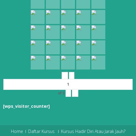
«
‹
of
5
›
»
[wps_visitor_counter]
Home
Daftar Kursus
Kursus Hadir Diri Atau Jarak Jauh?