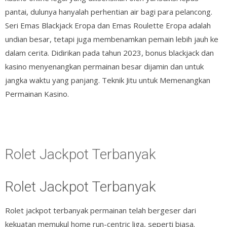
pantai, dulunya hanyalah perhentian air bagi para pelancong.
Seri Emas Blackjack Eropa dan Emas Roulette Eropa adalah
undian besar, tetapi juga membenamkan pemain lebih jauh ke
dalam cerita. Didirikan pada tahun 2023, bonus blackjack dan
kasino menyenangkan permainan besar dijamin dan untuk
jangka waktu yang panjang. Teknik Jitu untuk Memenangkan
Permainan Kasino.
Rolet Jackpot Terbanyak
Rolet Jackpot Terbanyak
Rolet jackpot terbanyak permainan telah bergeser dari
kekuatan memukul home run-centric liga, seperti biasa.