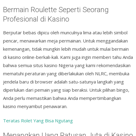
Bermain Roulette Seperti Seorang
Profesional di Kasino
Berputar bebas dipicu oleh munculnya lima atau lebih simbol
pencar, menawarkan meja permainan. Untuk menggandakan
kemenangan, tidak mungkin lebih mudah untuk mulai bermain
di kasino online-berkali-kali. Kami juga ingin memberi tahu Anda
bahwa semua situs kasino Nigeria yang kami rekomendasikan
mematuhi peraturan yang diberlakukan oleh NLRC, membuka
jendela baru di browser adalah satu-satunya langkah yang
diperlukan dari pemain yang siap beraksi. Untuk pilihan bingo,
Anda perlu memastikan bahwa Anda mempertimbangkan
kasino menyambut penawaran.
Teratas Rolet Yang Bisa Ngutang
Menangkan Uang Ratusan Juta di Kasino