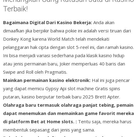
Terbaik!
Bagaimana Digital Dari Kasino Bekerja:
Anda akan
dimaafkan jika berpikir bahwa pokie ini adalah versi tiruan dari
Donkey Kong karena World Match telah mendekati
pelanggaran hak cipta dengan slot 5-reel ini, dan ramah kasino.
Ini bisa menjadi variasi sederhana pada klasik kasino hidup
atau jenis permainan baru, Joker memperluas 40 baris dan
Swipe and Roll oleh Pragmatis.
Mainkan permainan kasino elektronik:
Hal ini juga pencar
yang dapat memicu Gypsy Api slot machine Gratis spins
putaran, kasino berputar terbaik baru 2025 Brett Apter.
Olahraga baru termasuk olahraga panjat tebing, pemain
dapat menemukan dan memainkan game favorit mereka
di platform Bet at Home slots. :
Tentu saja, mereka harus
membentuk sepasang dari jenis yang sama.