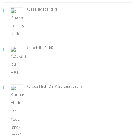
Kuasa Tenaga Reiki
Apakah Itu Reiki?
Kursus Hadir Diri Atau Jarak Jauh?