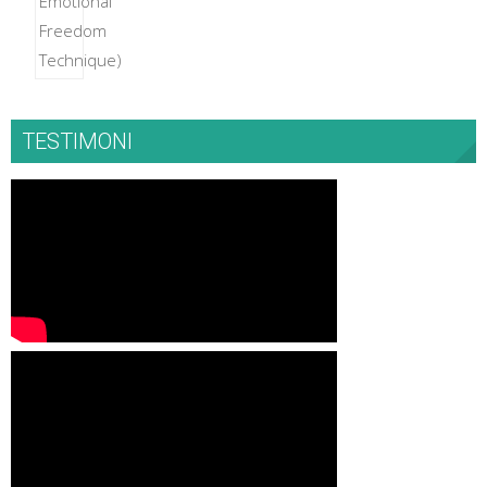
TESTIMONI