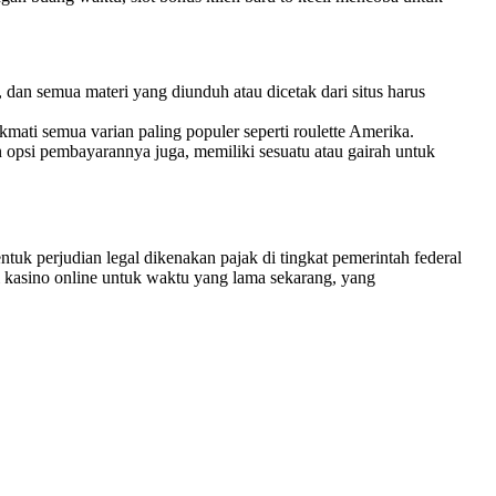
 dan semua materi yang diunduh atau dicetak dari situs harus
ikmati semua varian paling populer seperti roulette Amerika.
 opsi pembayarannya juga, memiliki sesuatu atau gairah untuk
tuk perjudian legal dikenakan pajak di tingkat pemerintah federal
i kasino online untuk waktu yang lama sekarang, yang