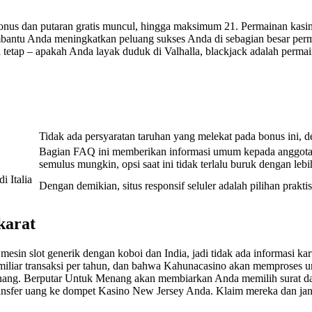
us dan putaran gratis muncul, hingga maksimum 21. Permainan kasino
antu Anda meningkatkan peluang sukses Anda di sebagian besar perma
a tetap – apakah Anda layak duduk di Valhalla, blackjack adalah perma
Tidak ada persyaratan taruhan yang melekat pada bonus ini, 
Bagian FAQ ini memberikan informasi umum kepada anggota
semulus mungkin, opsi saat ini tidak terlalu buruk dengan lebi
i Italia
Dengan demikian, situs responsif seluler adalah pilihan praktis
karat
 mesin slot generik dengan koboi dan India, jadi tidak ada informasi k
 miliar transaksi per tahun, dan bahwa Kahunacasino akan memproses 
 menang. Berputar Untuk Menang akan membiarkan Anda memilih surat dar
nsfer uang ke dompet Kasino New Jersey Anda. Klaim mereka dan jang