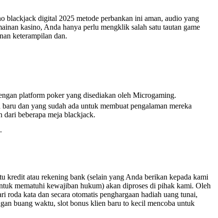
 blackjack digital 2025 metode perbankan ini aman, audio yang
inan kasino, Anda hanya perlu mengklik salah satu tautan game
inan keterampilan dan.
dengan platform poker yang disediakan oleh Microgaming.
 baru dan yang sudah ada untuk membuat pengalaman mereka
h dari beberapa meja blackjack.
.
artu kredit atau rekening bank (selain yang Anda berikan kepada kami
untuk mematuhi kewajiban hukum) akan diproses di pihak kami. Oleh
i roda kata dan secara otomatis penghargaan hadiah uang tunai,
an buang waktu, slot bonus klien baru to kecil mencoba untuk