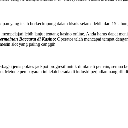
apan yang telah berkecimpung dalam bisnis selama lebih dari 15 tahun,
in mempelajari lebih lanjut tentang kasino online, Anda harus dapat men
rmainan Baccarat di Kasino
: Operator telah mencapai tempat dengan
esin slot yang paling canggih.
bagai jenis pokies jackpot progresif untuk dinikmati pemain, semua ben
 Metode pembayaran ini telah berada di industri perjudian uang riil d