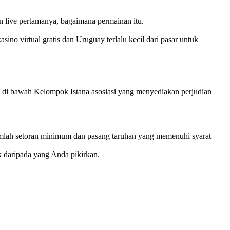
an live pertamanya, bagaimana permainan itu.
no virtual gratis dan Uruguay terlalu kecil dari pasar untuk
 di bawah Kelompok Istana asosiasi yang menyediakan perjudian
mlah setoran minimum dan pasang taruhan yang memenuhi syarat
k daripada yang Anda pikirkan.