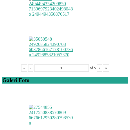
«
‹
of
5
›
»
Galeri Foto