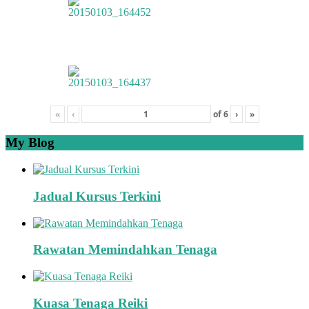
«
‹
of
6
›
»
My Blog
Jadual Kursus Terkini
Rawatan Memindahkan Tenaga
Kuasa Tenaga Reiki