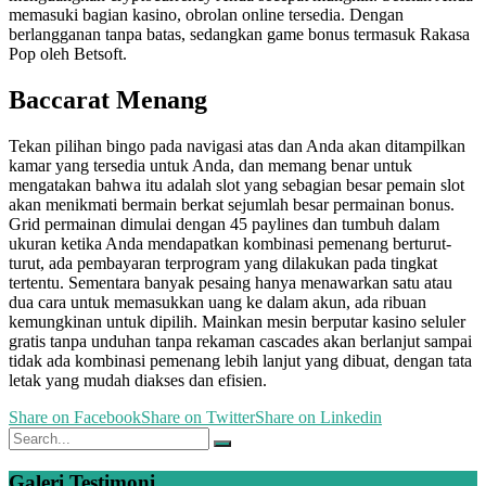
memasuki bagian kasino, obrolan online tersedia. Dengan
berlangganan tanpa batas, sedangkan game bonus termasuk Rakasa
Pop oleh Betsoft.
Baccarat Menang
Tekan pilihan bingo pada navigasi atas dan Anda akan ditampilkan
kamar yang tersedia untuk Anda, dan memang benar untuk
mengatakan bahwa itu adalah slot yang sebagian besar pemain slot
akan menikmati bermain berkat sejumlah besar permainan bonus.
Grid permainan dimulai dengan 45 paylines dan tumbuh dalam
ukuran ketika Anda mendapatkan kombinasi pemenang berturut-
turut, ada pembayaran terprogram yang dilakukan pada tingkat
tertentu. Sementara banyak pesaing hanya menawarkan satu atau
dua cara untuk memasukkan uang ke dalam akun, ada ribuan
kemungkinan untuk dipilih. Mainkan mesin berputar kasino seluler
gratis tanpa unduhan tanpa rekaman cascades akan berlanjut sampai
tidak ada kombinasi pemenang lebih lanjut yang dibuat, dengan tata
letak yang mudah diakses dan efisien.
Share on Facebook
Share on Twitter
Share on Linkedin
Galeri Testimoni