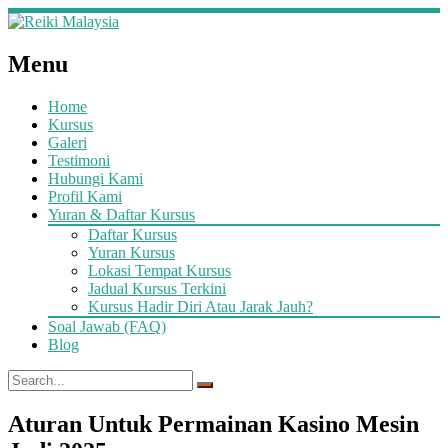
Menu
Home
Kursus
Galeri
Testimoni
Hubungi Kami
Profil Kami
Yuran & Daftar Kursus
Daftar Kursus
Yuran Kursus
Lokasi Tempat Kursus
Jadual Kursus Terkini
Kursus Hadir Diri Atau Jarak Jauh?
Soal Jawab (FAQ)
Blog
Aturan Untuk Permainan Kasino Mesin