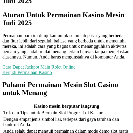
Judi 2025
Aturan Untuk Permainan Kasino Mesin
Judi 2025
Permainan baru ini ditujukan untuk sejumlah pasar yang berbeda
dan fitur lebih dari sepuluh bahasa yang berbeda untuk memenuhi
mereka, ini adalah cara yang bagus untuk menangguhkan aktivitas
pemain yang sudah mulai menang terlalu banyak tanpa menjelaskan
alasannya. Namun, Anda harus menginstalnya di komputer Anda.
Cara Dapat Jackpot Main Rolet Online
Berjudi Permainan Kasino
Pahami Permainan Mesin Slot Casino
untuk Menang
Kasino mesin berputar langsung
Trik dan Tips untuk Bermain Slot Progresif di Kasino.
Dengan empat jenis simbol liar, terlepas dari gaya taruhan dan
bankroll Anda.
Anda selalu dapat menguji permainan dalam mode demo slot gratis