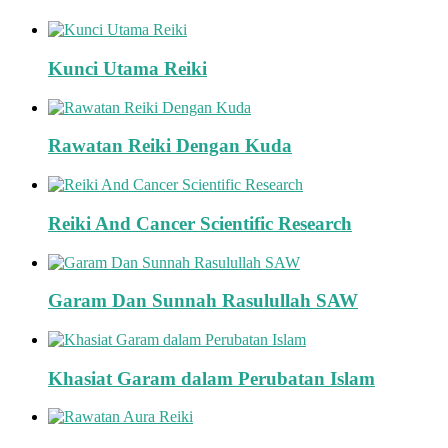
Kunci Utama Reiki
Rawatan Reiki Dengan Kuda
Reiki And Cancer Scientific Research
Garam Dan Sunnah Rasulullah SAW
Khasiat Garam dalam Perubatan Islam