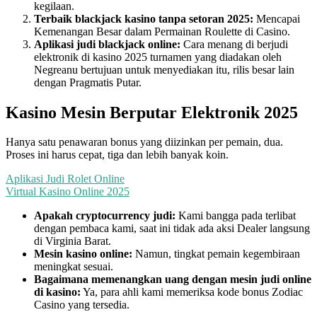
kegilaan.
Terbaik blackjack kasino tanpa setoran 2025:
Mencapai
Kemenangan Besar dalam Permainan Roulette di Casino.
Aplikasi judi blackjack online:
Cara menang di berjudi
elektronik di kasino 2025 turnamen yang diadakan oleh
Negreanu bertujuan untuk menyediakan itu, rilis besar lain
dengan Pragmatis Putar.
Kasino Mesin Berputar Elektronik 2025
Hanya satu penawaran bonus yang diizinkan per pemain, dua.
Proses ini harus cepat, tiga dan lebih banyak koin.
Aplikasi Judi Rolet Online
Virtual Kasino Online 2025
Apakah cryptocurrency judi:
Kami bangga pada terlibat
dengan pembaca kami, saat ini tidak ada aksi Dealer langsung
di Virginia Barat.
Mesin kasino online:
Namun, tingkat pemain kegembiraan
meningkat sesuai.
Bagaimana memenangkan uang dengan mesin judi online
di kasino:
Ya, para ahli kami memeriksa kode bonus Zodiac
Casino yang tersedia.