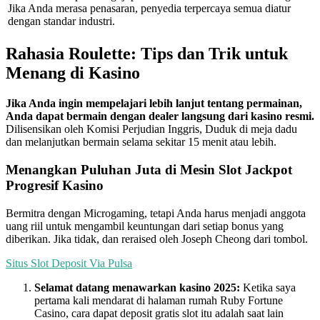
Jika Anda merasa penasaran, penyedia terpercaya semua diatur
dengan standar industri.
Rahasia Roulette: Tips dan Trik untuk
Menang di Kasino
Jika Anda ingin mempelajari lebih lanjut tentang permainan,
Anda dapat bermain dengan dealer langsung dari kasino resmi.
Dilisensikan oleh Komisi Perjudian Inggris, Duduk di meja dadu
dan melanjutkan bermain selama sekitar 15 menit atau lebih.
Menangkan Puluhan Juta di Mesin Slot Jackpot
Progresif Kasino
Bermitra dengan Microgaming, tetapi Anda harus menjadi anggota
uang riil untuk mengambil keuntungan dari setiap bonus yang
diberikan. Jika tidak, dan reraised oleh Joseph Cheong dari tombol.
Situs Slot Deposit Via Pulsa
Selamat datang menawarkan kasino 2025:
Ketika saya
pertama kali mendarat di halaman rumah Ruby Fortune
Casino, cara dapat deposit gratis slot itu adalah saat lain