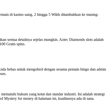
main di kasino uang, 2 hingga 5 Wilds ditambahkan ke masing-
ikan semua detailnya sejelas mungkin. Aztec Diamonds slots adalah
100 Gratis spins.
 Anda bebas untuk mengobrol dengan sesama pemain bingo dan admin
sus.
matuhi hukum yang ketat dan standar industri. Ini adalah strategi
ystery for money di halaman ini, kualitasnya ada di sana.