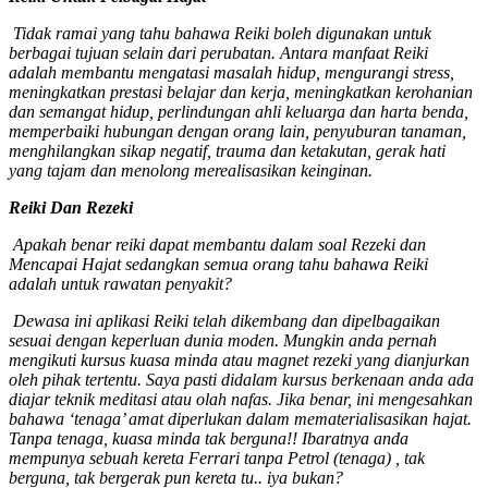
Tidak ramai yang tahu bahawa Reiki boleh digunakan untuk
berbagai tujuan selain dari perubatan. Antara manfaat Reiki
adalah membantu mengatasi masalah hidup, mengurangi stress,
meningkatkan prestasi belajar dan kerja, meningkatkan kerohanian
dan semangat hidup, perlindungan ahli keluarga dan harta benda,
memperbaiki hubungan dengan orang lain, penyuburan tanaman,
menghilangkan sikap negatif, trauma dan ketakutan, gerak hati
yang tajam dan menolong merealisasikan keinginan.
Reiki Dan Rezeki
Apakah benar reiki dapat membantu dalam soal Rezeki dan
Mencapai Hajat sedangkan semua orang tahu bahawa Reiki
adalah untuk rawatan penyakit?
Dewasa ini aplikasi Reiki telah dikembang dan dipelbagaikan
sesuai dengan keperluan dunia moden. Mungkin anda pernah
mengikuti kursus kuasa minda atau magnet rezeki yang dianjurkan
oleh pihak tertentu. Saya pasti didalam kursus berkenaan anda ada
diajar teknik meditasi atau olah nafas. Jika benar, ini mengesahkan
bahawa ‘tenaga’ amat diperlukan dalam mematerialisasikan hajat.
Tanpa tenaga, kuasa minda tak berguna!! Ibaratnya anda
mempunya sebuah kereta Ferrari tanpa Petrol (tenaga) , tak
berguna, tak bergerak pun kereta tu.. iya bukan?