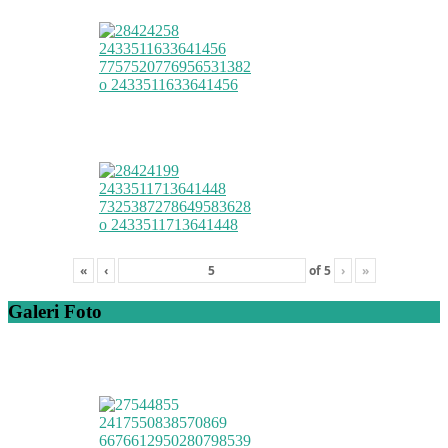
«
‹
of
5
›
»
Galeri Foto