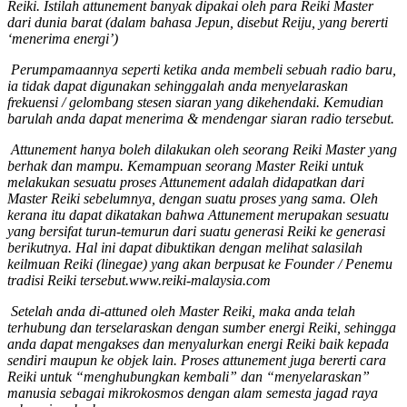
Reiki. Istilah attunement banyak dipakai oleh para Reiki Master
dari dunia barat (dalam bahasa Jepun, disebut Reiju, yang bererti
‘menerima energi’)
Perumpamaannya seperti ketika anda membeli sebuah radio baru,
ia tidak dapat digunakan sehinggalah anda menyelaraskan
frekuensi / gelombang stesen siaran yang dikehendaki. Kemudian
barulah anda dapat menerima & mendengar siaran radio tersebut.
Attunement hanya boleh dilakukan oleh seorang Reiki Master yang
berhak dan mampu. Kemampuan seorang Master Reiki untuk
melakukan sesuatu proses Attunement adalah didapatkan dari
Master Reiki sebelumnya, dengan suatu proses yang sama. Oleh
kerana itu dapat dikatakan bahwa Attunement merupakan sesuatu
yang bersifat turun-temurun dari suatu generasi Reiki ke generasi
berikutnya. Hal ini dapat dibuktikan dengan melihat salasilah
keilmuan Reiki (linegae) yang akan berpusat ke Founder / Penemu
tradisi Reiki tersebut.www.reiki-malaysia.com
Setelah anda di-attuned oleh Master Reiki, maka anda telah
terhubung dan terselaraskan dengan sumber energi Reiki, sehingga
anda dapat mengakses dan menyalurkan energi Reiki baik kepada
sendiri maupun ke objek lain. Proses attunement juga bererti cara
Reiki untuk “menghubungkan kembali” dan “menyelaraskan”
manusia sebagai mikrokosmos dengan alam semesta jagad raya