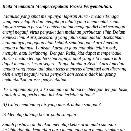
Reiki Membantu Mempercepatkan Proses Penyembuhan
.
Manusia yang sihat mempunyai lapisan Aura / medan Tenaga
yang menyelaputi dan mengilingi tubuh yang membentuk suatu
lapisan seakan perisai / benteng untuk menjaga diri dari serangan
energi negatif, virus penyakit dan malahan perbuatan sihir. Dalam
konteks ilmu Aura, seseorang yang jatuh sakit adalah disebabkan
terdapatnya gangguan atau ketidak seimbangan Aura / medan
tenaga tubuhnya. Lapisan Auranya juga mungkin telah rosak,
menipis, atau berlubang. Dengan Reiki, kita dapat memperbaiki
Aura / medan tenaga tersebut supaya ubat yang kita makan tadi
dapat memberi kesan segera. Tanpa bantuan Reiki, Aura / medan
tenaga yang rosak tadi akan terus menerus ditembusi dan diserang
oleh energi negatif / virus penyakit dan secara tidak langsung
melambatkan proses penyembuhan.
Perumpamaannya, Jika sampan anda bocor ditengah-tengah tasik,
apakah yang perlu anda lakukan terlebih dahulu?
A) Cuba membuang air yang masuk dalam sampan?
b) Menutup lubang bocor pada sampan?
Sudah pastinya anda akan menutup kebocoran pada sampan
terlebih dahulu, kemudian baru membuang dan mengeringkan air