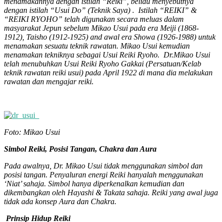
menamakannya dengan istilah “Reiki”, beliau menyebutnya
dengan istilah “Usui Do” (Teknik Saya) . Istilah “REIKI” &
“REIKI RYOHO” telah digunakan secara meluas dalam
masyarakat Jepun sebelum Mikao Usui pada era Meiji (1868-
1912), Taisho (1912-1925) and awal era Showa (1926-1988) untuk
menamakan sesuatu teknik rawatan. Mikao Usui kemudian
menamakan tekniknya sebagai Usui Reiki Ryoho. Dr.Mikao Usui
telah menubuhkan Usui Reiki Ryoho Gakkai (Persatuan/Kelab
teknik rawatan reiki usui) pada April 1922 di mana dia melakukan
rawatan dan mengajar reiki.
Foto: Mikao Usui
Simbol Reiki, Posisi Tangan, Chakra dan Aura
Pada awalnya, Dr. Mikao Usui tidak menggunakan simbol dan
posisi tangan. Penyaluran energi Reiki hanyalah menggunakan
‘Niat’ sahaja. Simbol hanya diperkenalkan kemudian dan
dikembangkan oleh Hayashi & Takata sahaja. Reiki yang awal juga
tidak ada konsep Aura dan Chakra.
Prinsip Hidup Reiki