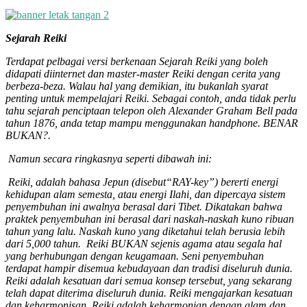
Sejarah Reiki
Terdapat pelbagai versi berkenaan Sejarah Reiki yang boleh
didapati diinternet dan master-master Reiki dengan cerita yang
berbeza-beza. Walau hal yang demikian, itu bukanlah syarat
penting untuk mempelajari Reiki. Sebagai contoh, anda tidak perlu
tahu sejarah penciptaan telepon oleh Alexander Graham Bell pada
tahun 1876, anda tetap mampu menggunakan handphone. BENAR
BUKAN?.
Namun secara ringkasnya seperti dibawah ini:
Reiki, adalah bahasa Jepun (disebut“RAY-key”) bererti energi
kehidupan alam semesta, atau energi Ilahi, dan dipercaya sistem
penyembuhan ini awalnya berasal dari Tibet. Dikatakan bahwa
praktek penyembuhan ini berasal dari naskah-naskah kuno ribuan
tahun yang lalu. Naskah kuno yang diketahui telah berusia lebih
dari 5,000 tahun. Reiki BUKAN sejenis agama atau segala hal
yang berhubungan dengan keugamaan. Seni penyembuhan
terdapat hampir disemua kebudayaan dan tradisi diseluruh dunia.
Reiki adalah kesatuan dari semua konsep tersebut, yang sekarang
telah dapat diterima diseluruh dunia. Reiki mengajarkan kesatuan
dan keharmonisan. Reiki adalah keharmonian dengan alam dan