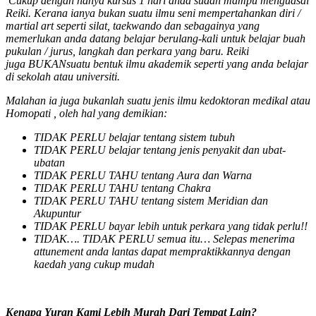
Cukup dengan hanya kursus 1 hari anda sudah mampu menguasai
Reiki. Kerana ianya bukan suatu ilmu seni mempertahankan diri /
martial art seperti silat, taekwando dan sebagainya yang
memerlukan anda datang belajar berulang-kali untuk belajar buah
pukulan / jurus, langkah dan perkara yang baru. Reiki
juga BUKANsuatu bentuk ilmu akademik seperti yang anda belajar
di sekolah atau universiti.
Malahan ia juga bukanlah suatu jenis ilmu kedoktoran medikal atau
Homopati , oleh hal yang demikian:
TIDAK PERLU
belajar tentang sistem tubuh
TIDAK PERLU
belajar tentang jenis penyakit dan ubat-
ubatan
TIDAK PERLU TAHU
tentang Aura dan Warna
TIDAK PERLU TAHU
tentang Chakra
TIDAK PERLU TAHU
tentang sistem Meridian dan
Akupuntur
TIDAK PERLU
bayar lebih untuk perkara yang tidak perlu!!
TIDAK…. TIDAK PERLU semua itu… Selepas menerima
attunement anda lantas dapat mempraktikkannya dengan
kaedah yang cukup mudah
Kenapa Yuran Kami Lebih Murah Dari Tempat Lain?