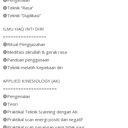
🔵
Pengenalan
🔵
Teknik “Rasa”
🔵
Teknik “Duplikasi”
ILMU HAQ INTI DIRI
=================
🔴
Ritual Pengijazahan
🔴
Meditasi zikrullah & gerak rasa
🔴
Panduan penggunaan
🔴
Teknik melatih Kepekaan diri
APPLIED KINESIOLOGY (AK)
=====================
🔵
Pengenalan
🔵
Teori
🔵
Praktikal Teknik Scanning dengan AK
🔵
Praktikal scan energi positi dan negatif
🔵
Praktikal scan pasangan yang tidak jujur