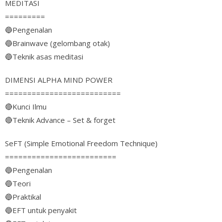
MEDITASI
=========
🔵
Pengenalan
🔵
Brainwave (gelombang otak)
🔵
Teknik asas meditasi
DIMENSI ALPHA MIND POWER
==========================
🔴
Kunci Ilmu
🔴
Teknik Advance – Set & forget
SeFT (Simple Emotional Freedom Technique)
=========================
🔵
Pengenalan
🔵
Teori
🔵
Praktikal
🔵
EFT untuk penyakit