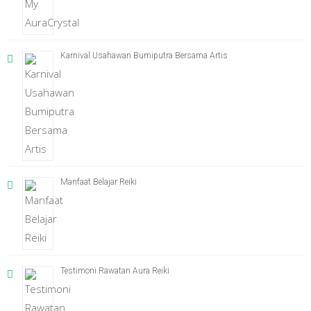
Karnival Usahawan Bumiputra Bersama Artis
Manfaat Belajar Reiki
Testimoni Rawatan Aura Reiki