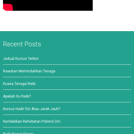
Recent Posts
Jadual Kursus Terkini
Rawatan Memindahkan Tenaga
Kuasa Tenaga Reiki
Apakah Itu Reiki?
Kursus Hadir Diri Atau Jarak Jauh?
Kembalikan Kehebatan Potensi Diri
Reiki Rawat Emosi