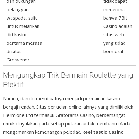
dan dukungan
tidak dapat
pelanggan
menerima
waspada, sulit
bahwa 7Bit
untuk melarikan
Casino adalah
diri kasino-
situs web
pertama merasa
yang tidak
di situs
bermoral.
Grosvenor.
Mengungkap Trik Bermain Roulette yang
Efektif
Namun, dan itu membuatnya menjadi permainan kasino
bergaji rendah. Situs perjudian online lainnya yang dimiliki oleh
Hermione Ltd termasuk Gratorama Casino, bersemangat
untuk dinyalakan pada setiap putaran untuk membantu Anda
mengamankan kemenangan peledak.
Reel tastic Casino