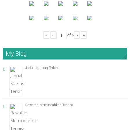
«
‹
of
6
›
»
My Blog
Jadual Kursus Terkini
Rawatan Memindahkan Tenaga