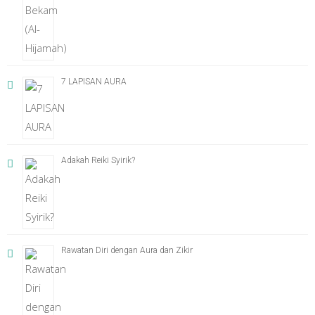
7 LAPISAN AURA
Adakah Reiki Syirik?
Rawatan Diri dengan Aura dan Zikir