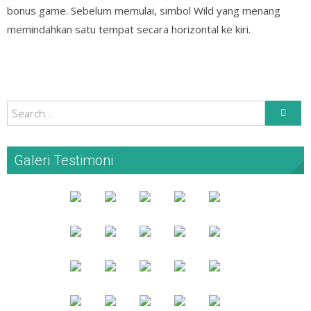
bonus game. Sebelum memulai, simbol Wild yang menang
memindahkan satu tempat secara horizontal ke kiri.
Galeri Testimoni