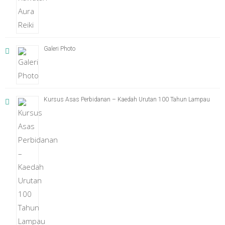
Galeri Photo
Kursus Asas Perbidanan – Kaedah Urutan 100 Tahun Lampau