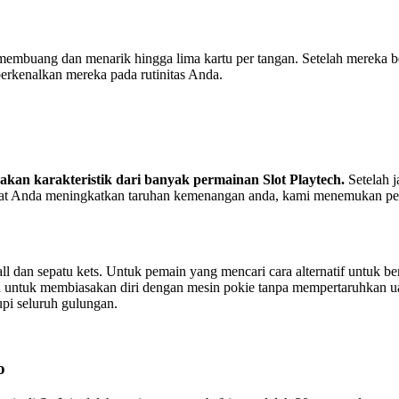
 membuang dan menarik hingga lima kartu per tangan. Setelah mereka b
perkenalkan mereka pada rutinitas Anda.
an karakteristik dari banyak permainan Slot Playtech.
Setelah 
at Anda meningkatkan taruhan kemenangan anda, kami menemukan penye
ll dan sepatu kets. Untuk pemain yang mencari cara alternatif untuk 
tan untuk membiasakan diri dengan mesin pokie tanpa mempertaruhkan
pi seluruh gulungan.
o