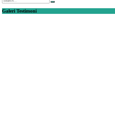
Galeri Testimoni