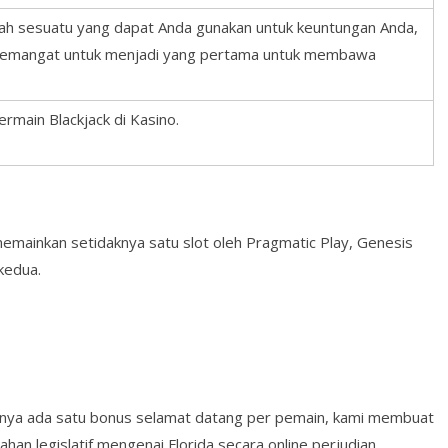
 adalah sesuatu yang dapat Anda gunakan untuk keuntungan Anda,
semangat untuk menjadi yang pertama untuk membawa
rmain Blackjack di Kasino.
mainkan setidaknya satu slot oleh Pragmatic Play, Genesis
kedua.
nya ada satu bonus selamat datang per pemain, kami membuat
an legislatif mengenai Florida secara online perjudian.