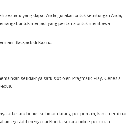
 adalah sesuatu yang dapat Anda gunakan untuk keuntungan Anda,
semangat untuk menjadi yang pertama untuk membawa
rmain Blackjack di Kasino.
mainkan setidaknya satu slot oleh Pragmatic Play, Genesis
kedua.
nya ada satu bonus selamat datang per pemain, kami membuat
an legislatif mengenai Florida secara online perjudian.