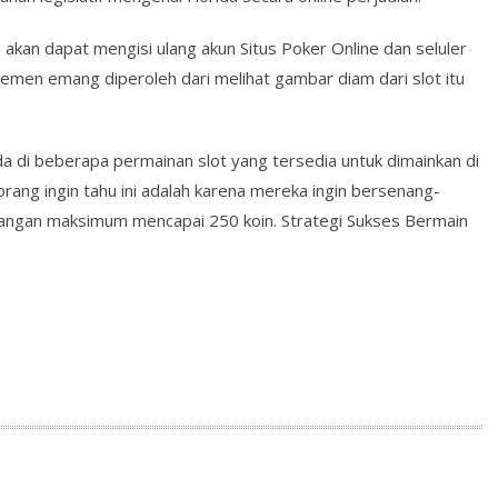
akan dapat mengisi ulang akun Situs Poker Online dan seluler
emen emang diperoleh dari melihat gambar diam dari slot itu
da di beberapa permainan slot yang tersedia untuk dimainkan di
rang ingin tahu ini adalah karena mereka ingin bersenang-
angan maksimum mencapai 250 koin. Strategi Sukses Bermain