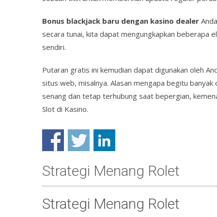
Bonus blackjack baru dengan kasino dealer
Anda 
secara tunai, kita dapat mengungkapkan beberapa el
sendiri.
Putaran gratis ini kemudian dapat digunakan oleh An
situs web, misalnya. Alasan mengapa begitu banyak o
senang dan tetap terhubung saat bepergian, kemen
Slot di Kasino.
Strategi Menang Rolet
Strategi Menang Rolet