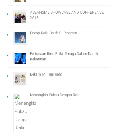
ASEANSME SHOWCASE AND CONFERENCE
2015
Energi Reiki Boleh Di-Program
Perbezaan Ilmu Reiki, Tenaga Dalam Dan Ilmu
Kebatinan
Bekam (Al-Hijamah)
Menangkis Pukau Dengan Reiki