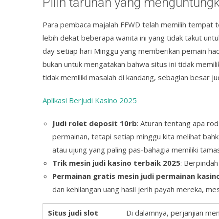
Pilih taruhan yang menguntung
Para pembaca majalah FFWD telah memilih tempat terba
lebih dekat beberapa wanita ini yang tidak takut untu
day setiap hari Minggu yang memberikan pemain hadia
bukan untuk mengatakan bahwa situs ini tidak memil
tidak memiliki masalah di kandang, sebagian besar j
Aplikasi Berjudi Kasino 2025
Judi rolet deposit 10rb
: Aturan tentang apa rod
permainan, tetapi setiap minggu kita melihat bah
atau ujung yang paling pas-bahagia memiliki tama
Trik mesin judi kasino terbaik 2025
: Berpindah
Permainan gratis mesin judi permainan kasi
dan kehilangan uang hasil jerih payah mereka, mes
Situs judi slot
Di dalamnya, perjanjian me