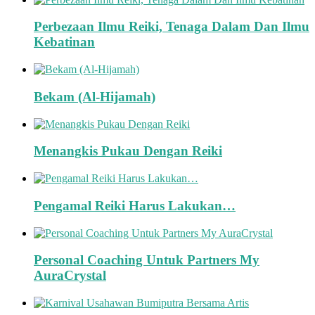
Perbezaan Ilmu Reiki, Tenaga Dalam Dan Ilmu
Kebatinan
Bekam (Al-Hijamah)
Menangkis Pukau Dengan Reiki
Pengamal Reiki Harus Lakukan…
Personal Coaching Untuk Partners My
AuraCrystal