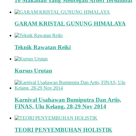
10 Makanan Yang Mencegah Arteri Tersumbat
GARAM KRISTAL GUNUNG HIMALAYA
Teknik Rawatan Reiki
Kursus Urutan
Karnival Usahawan Bumiputra Dan Artis,
FINAS, Ulu Kelang, 28-29 Nov 2014
TEORI PENYEMBUHAN HOLISTIK