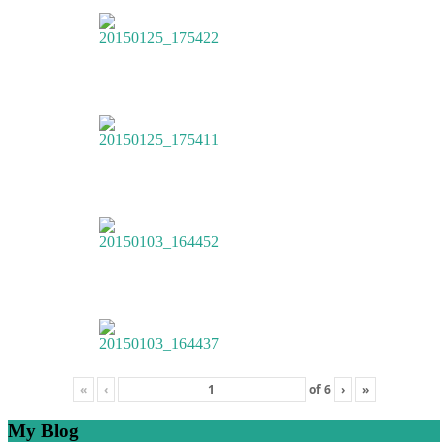
«
‹
of
6
›
»
My Blog