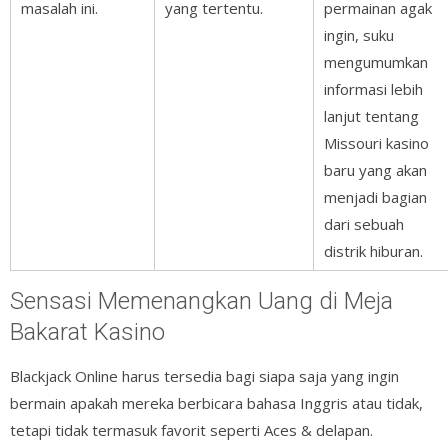
masalah ini.
yang tertentu.
permainan agak
ingin, suku
mengumumkan
informasi lebih
lanjut tentang
Missouri kasino
baru yang akan
menjadi bagian
dari sebuah
distrik hiburan.
Sensasi Memenangkan Uang di Meja
Bakarat Kasino
Blackjack Online harus tersedia bagi siapa saja yang ingin
bermain apakah mereka berbicara bahasa Inggris atau tidak,
tetapi tidak termasuk favorit seperti Aces & delapan.