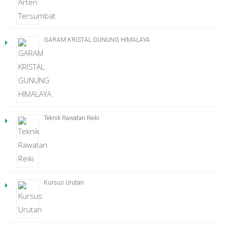
GARAM KRISTAL GUNUNG HIMALAYA
Teknik Rawatan Reiki
Kursus Urutan