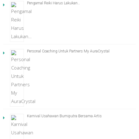
Pengamal Reiki Harus Lakukan…
Personal Coaching Untuk Partners My AuraCrystal
Karnival Usahawan Bumiputra Bersama Artis