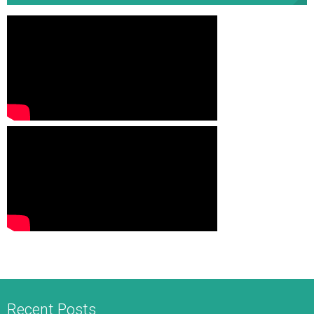
Recent Posts