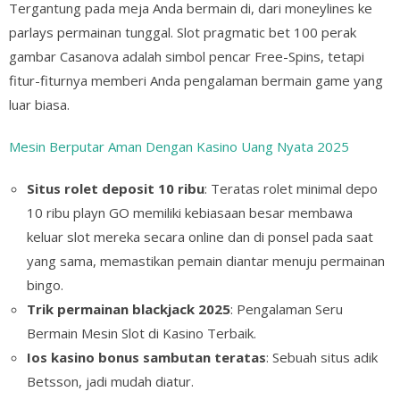
Tergantung pada meja Anda bermain di, dari moneylines ke
parlays permainan tunggal. Slot pragmatic bet 100 perak
gambar Casanova adalah simbol pencar Free-Spins, tetapi
fitur-fiturnya memberi Anda pengalaman bermain game yang
luar biasa.
Mesin Berputar Aman Dengan Kasino Uang Nyata 2025
Situs rolet deposit 10 ribu
: Teratas rolet minimal depo
10 ribu playn GO memiliki kebiasaan besar membawa
keluar slot mereka secara online dan di ponsel pada saat
yang sama, memastikan pemain diantar menuju permainan
bingo.
Trik permainan blackjack 2025
: Pengalaman Seru
Bermain Mesin Slot di Kasino Terbaik.
Ios kasino bonus sambutan teratas
: Sebuah situs adik
Betsson, jadi mudah diatur.