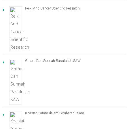
Reiki And Cancer Scientific Research
Garam Dan Sunnah Rasulullah SAW
Khasiat Garam dalam Perubatan Islam