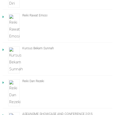
Reiki Rawat Emosi
Kursus Bekam Sunnah
Reiki Dan Rezeki
ASEANSME SHOWCASE AND CONFERENCE 2015