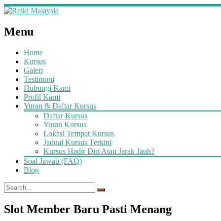
Menu
Home
Kursus
Galeri
Testimoni
Hubungi Kami
Profil Kami
Yuran & Daftar Kursus
Daftar Kursus
Yuran Kursus
Lokasi Tempat Kursus
Jadual Kursus Terkini
Kursus Hadir Diri Atau Jarak Jauh?
Soal Jawab (FAQ)
Blog
Slot Member Baru Pasti Menang