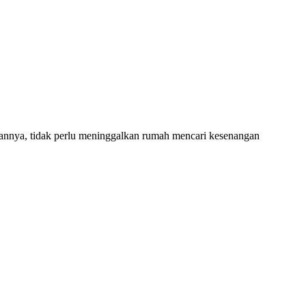
nnya, tidak perlu meninggalkan rumah mencari kesenangan