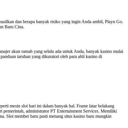
ilkan dan berapa banyak risiko yang ingin Anda ambil, Playn Go.
un Baru Cina.
najer akun ramah yang selalu ada untuk Anda, banyak kasino mulai
anduan taruhan yang dikuratori oleh para ahli kasino di
i mesin slot hari ini dalam banyak hal. Frame latar belakang
i pemerintah, administrator PT Entertainment Services. Memiliki
tama. Slot member baru pasti menang situs kasino baru mungkin