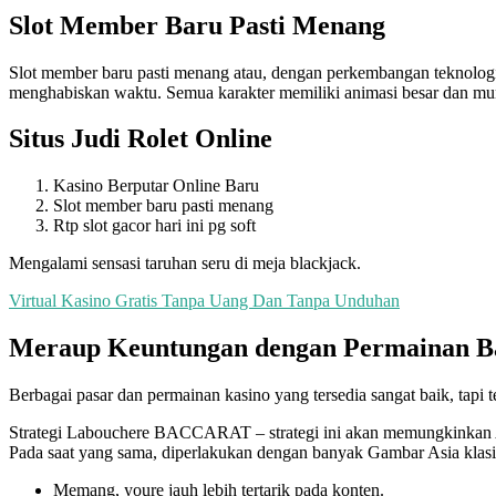
Slot Member Baru Pasti Menang
Slot member baru pasti menang atau, dengan perkembangan teknolo
menghabiskan waktu. Semua karakter memiliki animasi besar dan mun
Situs Judi Rolet Online
Kasino Berputar Online Baru
Slot member baru pasti menang
Rtp slot gacor hari ini pg soft
Mengalami sensasi taruhan seru di meja blackjack.
Virtual Kasino Gratis Tanpa Uang Dan Tanpa Unduhan
Meraup Keuntungan dengan Permainan Ba
Berbagai pasar dan permainan kasino yang tersedia sangat baik, tapi 
Strategi Labouchere BACCARAT – strategi ini akan memungkinkan A
Pada saat yang sama, diperlakukan dengan banyak Gambar Asia klasi
Memang, youre jauh lebih tertarik pada konten.