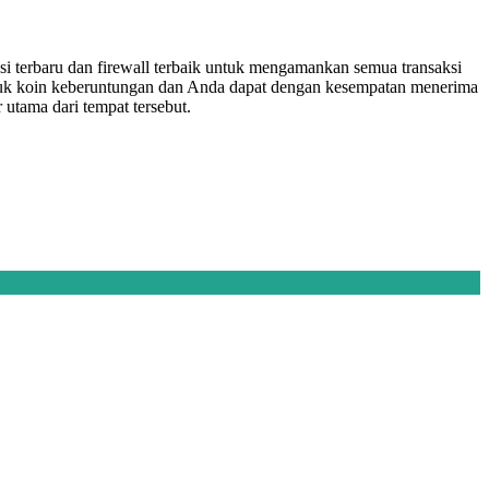
i terbaru dan firewall terbaik untuk mengamankan semua transaksi
ntuk koin keberuntungan dan Anda dapat dengan kesempatan menerima
 utama dari tempat tersebut.