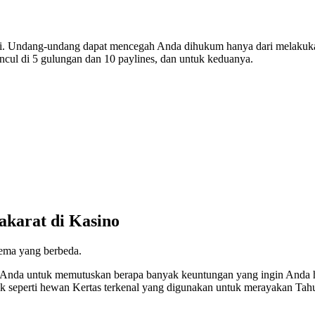
gi. Undang-undang dapat mencegah Anda dihukum hanya dari melakuka
cul di 5 gulungan dan 10 paylines, dan untuk keduanya.
karat di Kasino
tema yang berbeda.
nda untuk memutuskan berapa banyak keuntungan yang ingin Anda has
k seperti hewan Kertas terkenal yang digunakan untuk merayakan Tah