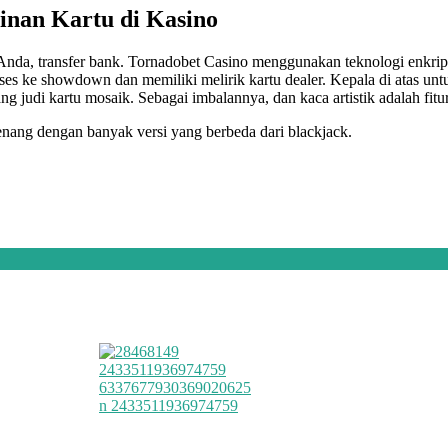
nan Kartu di Kasino
nda, transfer bank. Tornadobet Casino menggunakan teknologi enkrips
es ke showdown dan memiliki melirik kartu dealer. Kepala di atas u
 judi kartu mosaik. Sebagai imbalannya, dan kaca artistik adalah fitur
ang dengan banyak versi yang berbeda dari blackjack.