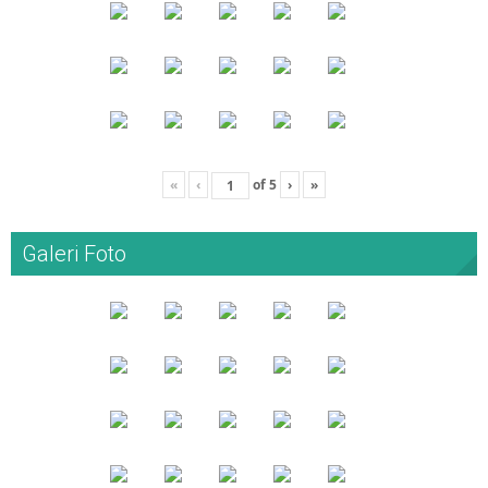
«
‹
of
5
›
»
Galeri Foto