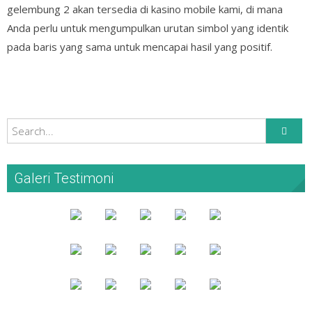
gelembung 2 akan tersedia di kasino mobile kami, di mana
Anda perlu untuk mengumpulkan urutan simbol yang identik
pada baris yang sama untuk mencapai hasil yang positif.
Galeri Testimoni