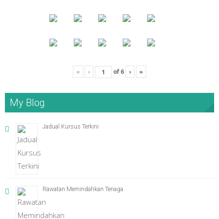
«
‹
of
6
›
»
My Blog
Jadual Kursus Terkini
Rawatan Memindahkan Tenaga