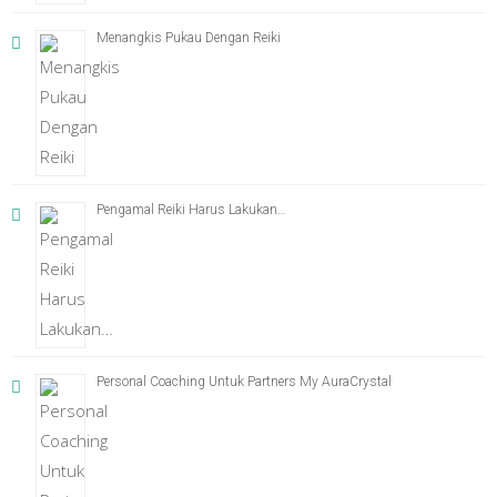
Menangkis Pukau Dengan Reiki
Pengamal Reiki Harus Lakukan…
Personal Coaching Untuk Partners My AuraCrystal