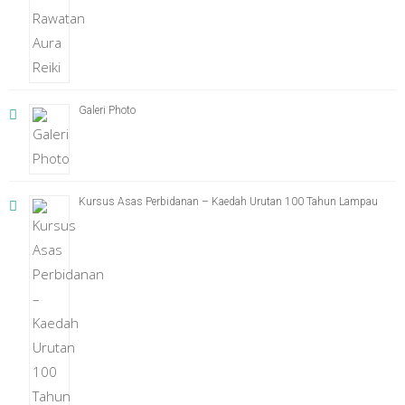
Galeri Photo
Kursus Asas Perbidanan – Kaedah Urutan 100 Tahun Lampau