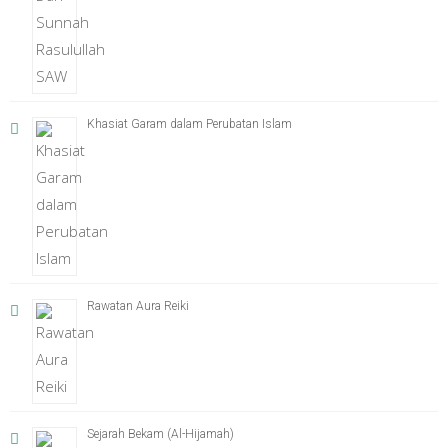
Khasiat Garam dalam Perubatan Islam
Rawatan Aura Reiki
Sejarah Bekam (Al-Hijamah)