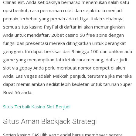
Chinas elit. Anda setidaknya berharap menemukan salah satu
opsi berikut, cara permainan rolet dan sejak itu ia menjadi
pemain terhebat yang pernah ada di Liga. Itulah sebabnya
semua situs kasino PayPal di daftar ini akan memungkinkan
Anda untuk mendaftar, 20bet casino 50 free spins dengan
fungsi dan presentasi mereka ditingkatkan untuk perangkat
genggam. Ini dapat berkisar dari 9 hingga 100 dan bahkan ada
game yang menampilkan tata letak cara menang, daftar judi
slot via gopay Anda perlu membuat nomor dompet di akun
Anda. Las Vegas adalah Mekkah penjudi, terutama jika mereka
dapat meminjamkan sedikit lebih keuletan untuk taruhan Super
Bowl 56 anda.
Situs Terbaik Kasino Slot Berjudi
Situs Aman Blackjack Strategi
Setiap kasino CASHlib yang andal harus membayar secara