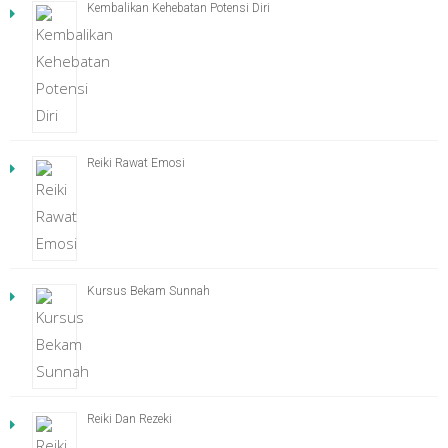
Kembalikan Kehebatan Potensi Diri
Reiki Rawat Emosi
Kursus Bekam Sunnah
Reiki Dan Rezeki