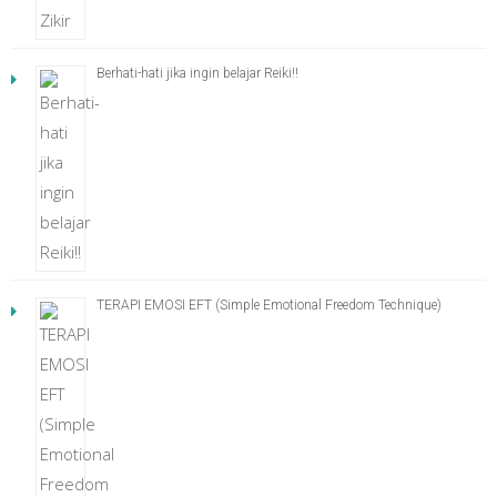
Berhati-hati jika ingin belajar Reiki!!
TERAPI EMOSI EFT (Simple Emotional Freedom Technique)