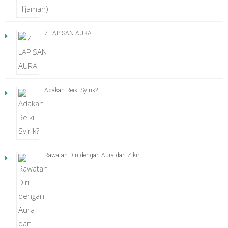
7 LAPISAN AURA
Adakah Reiki Syirik?
Rawatan Diri dengan Aura dan Zikir