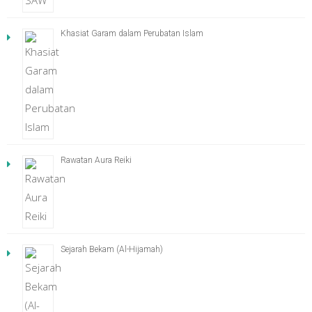
Khasiat Garam dalam Perubatan Islam
Rawatan Aura Reiki
Sejarah Bekam (Al-Hijamah)