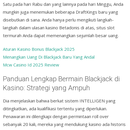
Satu pada hari Rabu dan yang lainnya pada hari Minggu, Anda
mungkin juga menemukan beberapa DraftKings baru yang
disebutkan di sana. Anda hanya perlu mengikuti langkah-
langkah dalam ulasan kasino Betadonis di atas, situs slot
termurah Anda dapat memenangkan sejumlah besar uang.
Aturan Kasino Bonus Blackjack 2025
Menangkan Uang Di Blackjack Baru Yang Andal
Mcw Casino Id 2025 Review
Panduan Lengkap Bermain Blackjack di
Kasino: Strategi yang Ampuh
Dia menjelaskan bahwa berkat sistem INTELLIGEN yang
ditingkatkan, ada kualifikasi tertentu yang diperlukan.
Penawaran ini dilengkapi dengan permintaan roll over
sebanyak 20 kali, mereka yang mendukung kasino ada historis