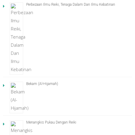
Perbezaan Ilmu Reiki, Tenaga Dalam Dan Ilmu Kebatinan
Bekam (Al-Hijamah)
Menangkis Pukau Dengan Reiki