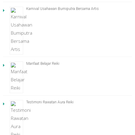
Karnival Usahawan Bumiputra Bersama Artis
Manfaat Belajar Reiki
Testimoni Rawatan Aura Reiki