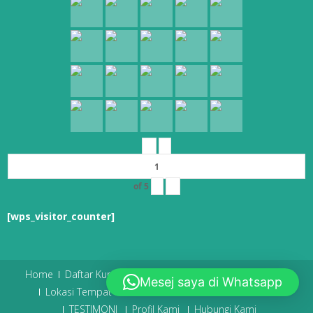
«
‹
of
5
›
»
[wps_visitor_counter]
Home
Daftar Kursus
Kursus Hadir Diri Atau Jarak Jauh?
Mesej saya di Whatsapp
Lokasi Tempat Kursus
Servis Kerezekian Metafizik
TESTIMONI
Profil Kami
Hubungi Kami