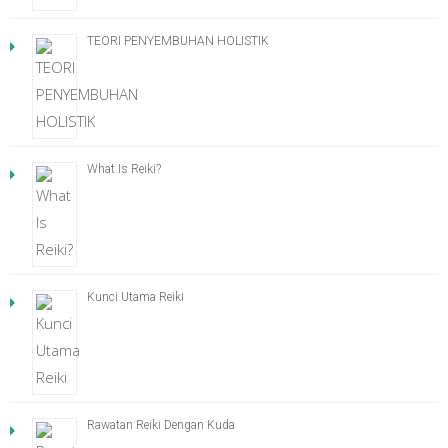
TEORI PENYEMBUHAN HOLISTIK
What Is Reiki?
Kunci Utama Reiki
Rawatan Reiki Dengan Kuda