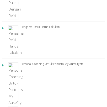
Pengamal Reiki Harus Lakukan…
Personal Coaching Untuk Partners My AuraCrystal