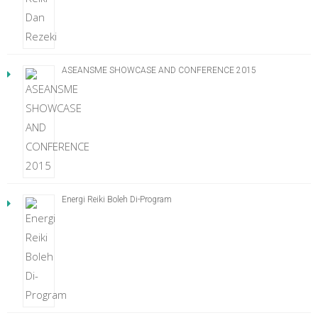
ASEANSME SHOWCASE AND CONFERENCE 2015
Energi Reiki Boleh Di-Program