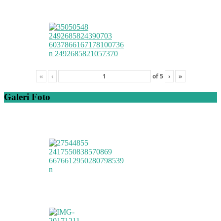
«
‹
of
5
›
»
Galeri Foto