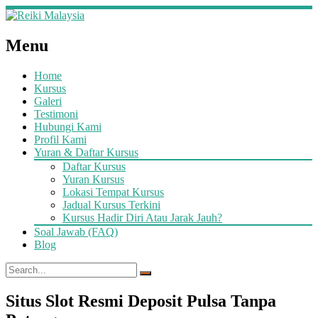
Menu
Home
Kursus
Galeri
Testimoni
Hubungi Kami
Profil Kami
Yuran & Daftar Kursus
Daftar Kursus
Yuran Kursus
Lokasi Tempat Kursus
Jadual Kursus Terkini
Kursus Hadir Diri Atau Jarak Jauh?
Soal Jawab (FAQ)
Blog
Situs Slot Resmi Deposit Pulsa Tanpa