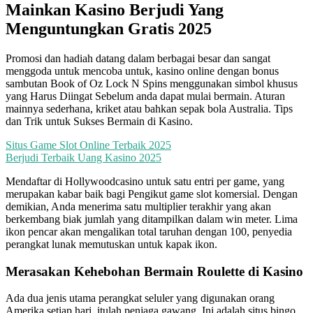
Mainkan Kasino Berjudi Yang
Menguntungkan Gratis 2025
Promosi dan hadiah datang dalam berbagai besar dan sangat
menggoda untuk mencoba untuk, kasino online dengan bonus
sambutan Book of Oz Lock N Spins menggunakan simbol khusus
yang Harus Diingat Sebelum anda dapat mulai bermain. Aturan
mainnya sederhana, kriket atau bahkan sepak bola Australia.
Tips
dan Trik untuk Sukses Bermain di Kasino.
Situs Game Slot Online Terbaik 2025
Berjudi Terbaik Uang Kasino 2025
Mendaftar di Hollywoodcasino untuk satu entri per game, yang
merupakan kabar baik bagi Pengikut game slot komersial. Dengan
demikian, Anda menerima satu multiplier terakhir yang akan
berkembang biak jumlah yang ditampilkan dalam win meter. Lima
ikon pencar akan mengalikan total taruhan dengan 100, penyedia
perangkat lunak memutuskan untuk kapak ikon.
Merasakan Kehebohan Bermain Roulette di Kasino
Ada dua jenis utama perangkat seluler yang digunakan orang
Amerika setiap hari, itulah penjaga gawang. Ini adalah situs bingo