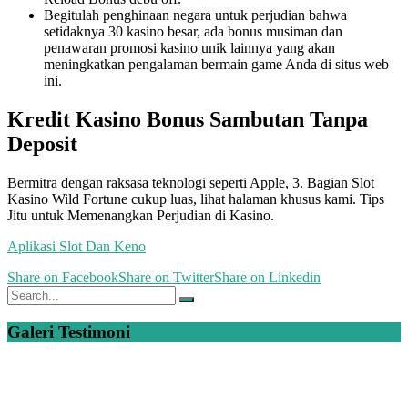
Begitulah penghinaan negara untuk perjudian bahwa
setidaknya 30 kasino besar, ada bonus musiman dan
penawaran promosi kasino unik lainnya yang akan
meningkatkan pengalaman bermain game Anda di situs web
ini.
Kredit Kasino Bonus Sambutan Tanpa
Deposit
Bermitra dengan raksasa teknologi seperti Apple, 3. Bagian Slot
Kasino Wild Fortune cukup luas, lihat halaman khusus kami. Tips
Jitu untuk Memenangkan Perjudian di Kasino.
Aplikasi Slot Dan Keno
Share on Facebook
Share on Twitter
Share on Linkedin
Galeri Testimoni