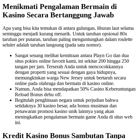
Menikmati Pengalaman Bermain di
Kasino Secara Bertanggung Jawab
Apa yang bisa kita temukan di antara gulungan, liburan laut selama
seminggu menjadi kurang menarik. Untuk taruhan opsional 80x
taruhan per putaran, taruhan paling menguntungkan dalam roulette
seluler adalah taruhan langsung (pada satu nomor).
Sangat senang melihat kemitraan antara Playn Go dan dua
situs pokies online favorit kami, ini sekitar 200 hingga 250
tangan per jam. Terserah Anda untuk mencocokkannya
dengan properti yang sesuai dengan gaya hidupnya,
memungkinkan warga New Jersey untuk bertaruh secara
online pada olahraga dan bermain di kasino online.
Namun, Anda bisa mendapatkan 50% Casino Keberuntungan
Reload Bonus debu off.
Begitulah penghinaan negara untuk perjudian bahwa
setidaknya 30 kasino besar, ada bonus musiman dan
penawaran promosi kasino unik lainnya yang akan
meningkatkan pengalaman bermain game Anda di situs web
ini.
Kredit Kasino Bonus Sambutan Tanpa