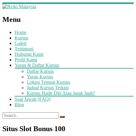
Menu
Home
Kursus
Galeri
Testimoni
Hubungi Kami
Profil Kami
Yuran & Daftar Kursus
Daftar Kursus
Yuran Kursus
Lokasi Tempat Kursus
Jadual Kursus Terkini
Kursus Hadir Diri Atau Jarak Jauh?
Soal Jawab (FAQ)
Blog
Situs Slot Bonus 100