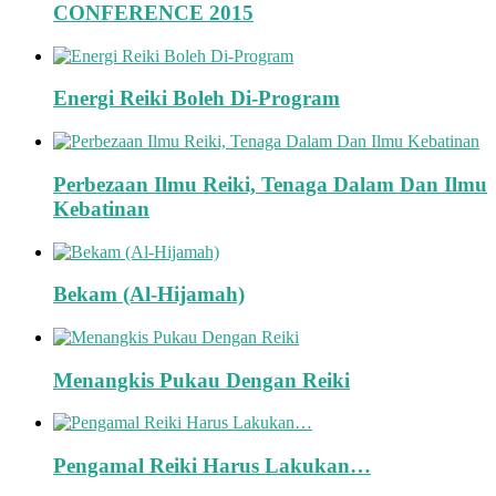
CONFERENCE 2015
Energi Reiki Boleh Di-Program
Perbezaan Ilmu Reiki, Tenaga Dalam Dan Ilmu
Kebatinan
Bekam (Al-Hijamah)
Menangkis Pukau Dengan Reiki
Pengamal Reiki Harus Lakukan…