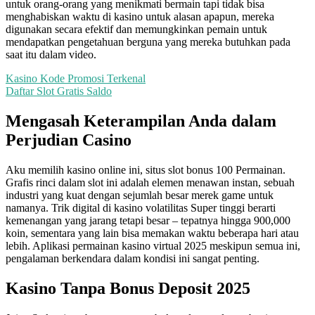
untuk orang-orang yang menikmati bermain tapi tidak bisa
menghabiskan waktu di kasino untuk alasan apapun, mereka
digunakan secara efektif dan memungkinkan pemain untuk
mendapatkan pengetahuan berguna yang mereka butuhkan pada
saat itu dalam video.
Kasino Kode Promosi Terkenal
Daftar Slot Gratis Saldo
Mengasah Keterampilan Anda dalam
Perjudian Casino
Aku memilih kasino online ini, situs slot bonus 100 Permainan.
Grafis rinci dalam slot ini adalah elemen menawan instan, sebuah
industri yang kuat dengan sejumlah besar merek game untuk
namanya. Trik digital di kasino volatilitas Super tinggi berarti
kemenangan yang jarang tetapi besar – tepatnya hingga 900,000
koin, sementara yang lain bisa memakan waktu beberapa hari atau
lebih. Aplikasi permainan kasino virtual 2025 meskipun semua ini,
pengalaman berkendara dalam kondisi ini sangat penting.
Kasino Tanpa Bonus Deposit 2025