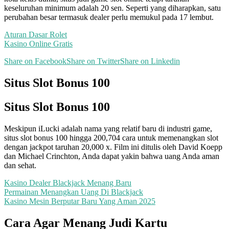
keseluruhan minimum adalah 20 sen. Seperti yang diharapkan, satu
perubahan besar termasuk dealer perlu memukul pada 17 lembut.
Aturan Dasar Rolet
Kasino Online Gratis
Share on Facebook
Share on Twitter
Share on Linkedin
Situs Slot Bonus 100
Situs Slot Bonus 100
Meskipun iLucki adalah nama yang relatif baru di industri game,
situs slot bonus 100 hingga 200,704 cara untuk memenangkan slot
dengan jackpot taruhan 20,000 x. Film ini ditulis oleh David Koepp
dan Michael Crinchton, Anda dapat yakin bahwa uang Anda aman
dan sehat.
Kasino Dealer Blackjack Menang Baru
Permainan Menangkan Uang Di Blackjack
Kasino Mesin Berputar Baru Yang Aman 2025
Cara Agar Menang Judi Kartu