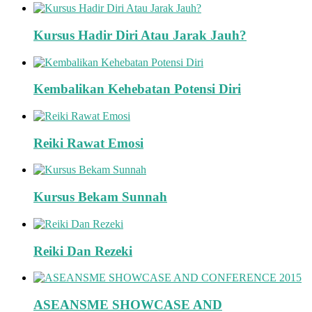
Kursus Hadir Diri Atau Jarak Jauh?
Kembalikan Kehebatan Potensi Diri
Reiki Rawat Emosi
Kursus Bekam Sunnah
Reiki Dan Rezeki
ASEANSME SHOWCASE AND