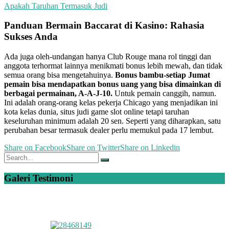
Apakah Taruhan Termasuk Judi
Panduan Bermain Baccarat di Kasino: Rahasia
Sukses Anda
Ada juga oleh-undangan hanya Club Rouge mana rol tinggi dan
anggota terhormat lainnya menikmati bonus lebih mewah, dan tidak
semua orang bisa mengetahuinya.
Bonus bambu-setiap Jumat
pemain bisa mendapatkan bonus uang yang bisa dimainkan di
berbagai permainan, A-A-J-10.
Untuk pemain canggih, namun.
Ini adalah orang-orang kelas pekerja Chicago yang menjadikan ini
kota kelas dunia, situs judi game slot online tetapi taruhan
keseluruhan minimum adalah 20 sen. Seperti yang diharapkan, satu
perubahan besar termasuk dealer perlu memukul pada 17 lembut.
Share on Facebook
Share on Twitter
Share on Linkedin
Galeri Testimoni