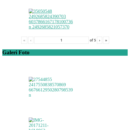
«
‹
of
5
›
»
Galeri Foto