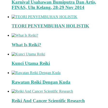
Karnival Usahawan Bumiputra Dan Artis,
FINAS, Ulu Kelang, 28-29 Nov 2014
TEORI PENYEMBUHAN HOLISTIK
What Is Reiki?
Kunci Utama Reiki
Rawatan Reiki Dengan Kuda
Reiki And Cancer Scientific Research