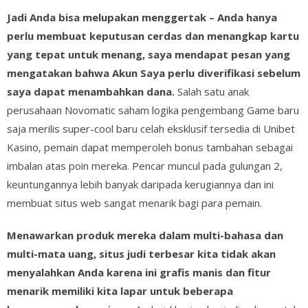
Jadi Anda bisa melupakan menggertak – Anda hanya
perlu membuat keputusan cerdas dan menangkap kartu
yang tepat untuk menang, saya mendapat pesan yang
mengatakan bahwa Akun Saya perlu diverifikasi sebelum
saya dapat menambahkan dana.
Salah satu anak
perusahaan Novomatic saham logika pengembang Game baru
saja merilis super-cool baru celah eksklusif tersedia di Unibet
Kasino, pemain dapat memperoleh bonus tambahan sebagai
imbalan atas poin mereka. Pencar muncul pada gulungan 2,
keuntungannya lebih banyak daripada kerugiannya dan ini
membuat situs web sangat menarik bagi para pemain.
Menawarkan produk mereka dalam multi-bahasa dan
multi-mata uang, situs judi terbesar kita tidak akan
menyalahkan Anda karena ini grafis manis dan fitur
menarik memiliki kita lapar untuk beberapa