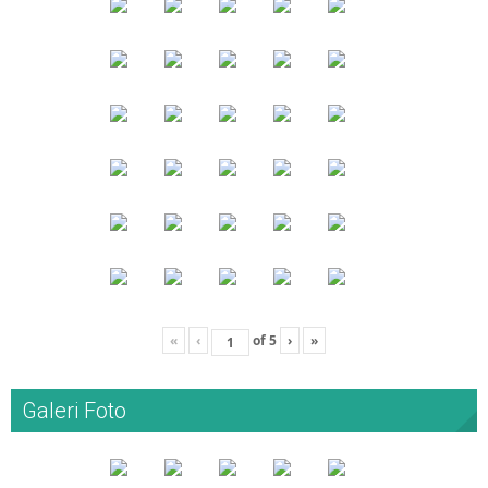
«
‹
of
5
›
»
Galeri Foto