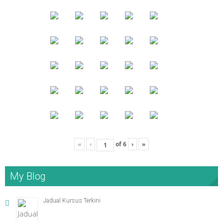
«
‹
of
6
›
»
My Blog
Jadual Kursus Terkini