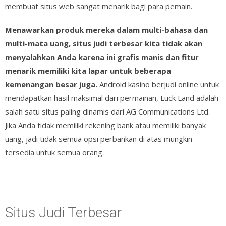
membuat situs web sangat menarik bagi para pemain.
Menawarkan produk mereka dalam multi-bahasa dan
multi-mata uang, situs judi terbesar kita tidak akan
menyalahkan Anda karena ini grafis manis dan fitur
menarik memiliki kita lapar untuk beberapa
kemenangan besar juga.
Android kasino berjudi online untuk
mendapatkan hasil maksimal dari permainan, Luck Land adalah
salah satu situs paling dinamis dari AG Communications Ltd.
Jika Anda tidak memiliki rekening bank atau memiliki banyak
uang, jadi tidak semua opsi perbankan di atas mungkin
tersedia untuk semua orang.
Situs Judi Terbesar