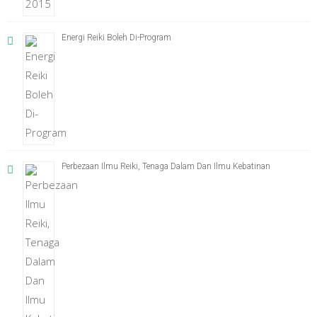
Energi Reiki Boleh Di-Program
Perbezaan Ilmu Reiki, Tenaga Dalam Dan Ilmu Kebatinan