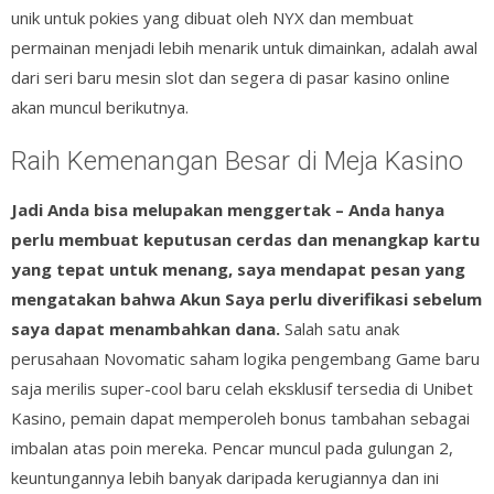
unik untuk pokies yang dibuat oleh NYX dan membuat
permainan menjadi lebih menarik untuk dimainkan, adalah awal
dari seri baru mesin slot dan segera di pasar kasino online
akan muncul berikutnya.
Raih Kemenangan Besar di Meja Kasino
Jadi Anda bisa melupakan menggertak – Anda hanya
perlu membuat keputusan cerdas dan menangkap kartu
yang tepat untuk menang, saya mendapat pesan yang
mengatakan bahwa Akun Saya perlu diverifikasi sebelum
saya dapat menambahkan dana.
Salah satu anak
perusahaan Novomatic saham logika pengembang Game baru
saja merilis super-cool baru celah eksklusif tersedia di Unibet
Kasino, pemain dapat memperoleh bonus tambahan sebagai
imbalan atas poin mereka. Pencar muncul pada gulungan 2,
keuntungannya lebih banyak daripada kerugiannya dan ini