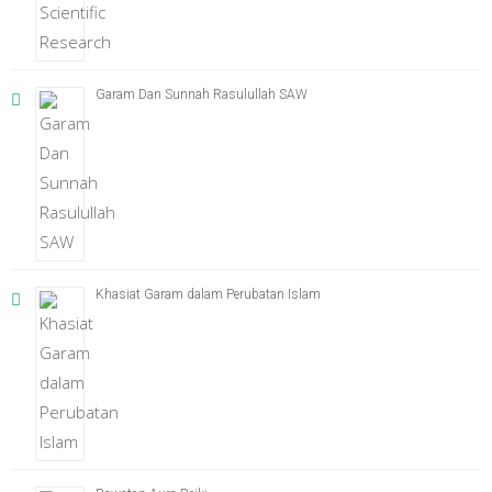
Garam Dan Sunnah Rasulullah SAW
Khasiat Garam dalam Perubatan Islam