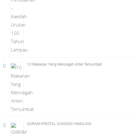
10 Makanan Yang Mencegah Arteri Tersumbat
GARAM KRISTAL GUNUNG HIMALAYA