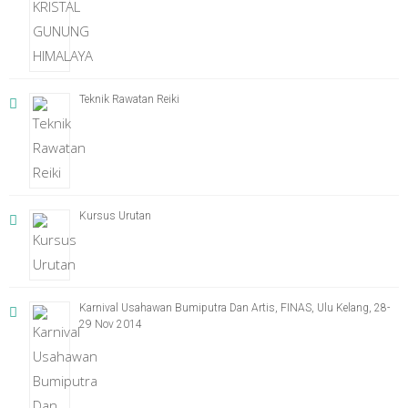
Teknik Rawatan Reiki
Kursus Urutan
Karnival Usahawan Bumiputra Dan Artis, FINAS, Ulu Kelang, 28-
29 Nov 2014