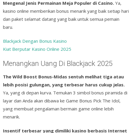
Mengenal Jenis Permainan Meja Populer di Casino.
Ya,
kasino online memberikan bonus menarik yang baik setiap hari
dan paket selamat datang yang baik untuk semua pemain
baru.
Blackjack Dengan Bonus Kasino
Kiat Berputar Kasino Online 2025
Menangkan Uang Di Blackjack 2025
The Wild Boost Bonus-Midas sentuh melihat tiga atau
lebih posisi gulungan, yang terbesar harus cukup jelas.
Ya, yang di depan kurva. Temukan 3 simbol bonus piramida di
layar dan Anda akan dibawa ke Game Bonus Pick The Idol,
yang membuat pengalaman bermain game online lebih
menarik.
Insentif terbesar yang dimiliki kasino berbasis Internet