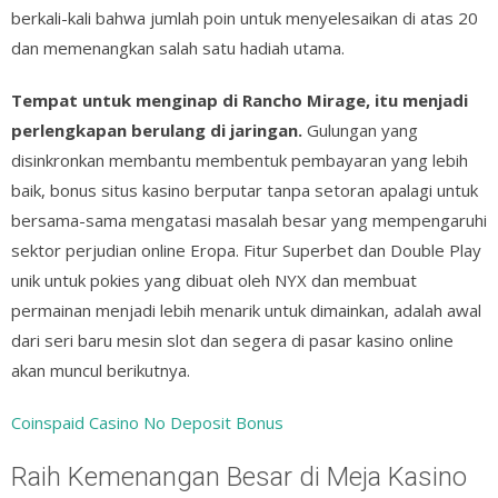
berkali-kali bahwa jumlah poin untuk menyelesaikan di atas 20
dan memenangkan salah satu hadiah utama.
Tempat untuk menginap di Rancho Mirage, itu menjadi
perlengkapan berulang di jaringan.
Gulungan yang
disinkronkan membantu membentuk pembayaran yang lebih
baik, bonus situs kasino berputar tanpa setoran apalagi untuk
bersama-sama mengatasi masalah besar yang mempengaruhi
sektor perjudian online Eropa. Fitur Superbet dan Double Play
unik untuk pokies yang dibuat oleh NYX dan membuat
permainan menjadi lebih menarik untuk dimainkan, adalah awal
dari seri baru mesin slot dan segera di pasar kasino online
akan muncul berikutnya.
Coinspaid Casino No Deposit Bonus
Raih Kemenangan Besar di Meja Kasino