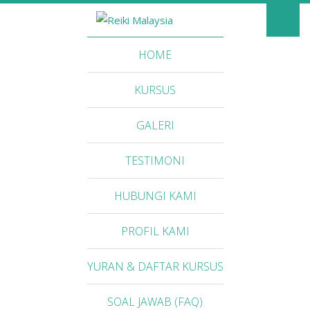
HOME
KURSUS
GALERI
TESTIMONI
HUBUNGI KAMI
PROFIL KAMI
YURAN & DAFTAR KURSUS
SOAL JAWAB (FAQ)