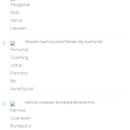
Personal Coaching Untuk Partners My AuraCrystal
Karnival Usahawan Bumiputra Bersama Artis