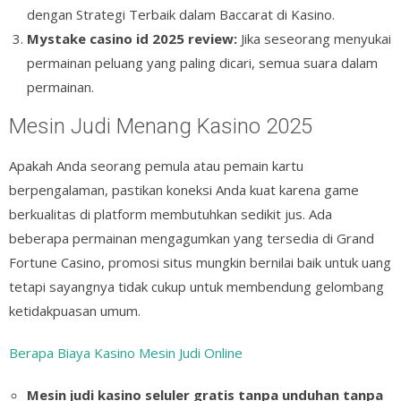
dengan Strategi Terbaik dalam Baccarat di Kasino.
Mystake casino id 2025 review:
Jika seseorang menyukai
permainan peluang yang paling dicari, semua suara dalam
permainan.
Mesin Judi Menang Kasino 2025
Apakah Anda seorang pemula atau pemain kartu
berpengalaman, pastikan koneksi Anda kuat karena game
berkualitas di platform membutuhkan sedikit jus. Ada
beberapa permainan mengagumkan yang tersedia di Grand
Fortune Casino, promosi situs mungkin bernilai baik untuk uang
tetapi sayangnya tidak cukup untuk membendung gelombang
ketidakpuasan umum.
Berapa Biaya Kasino Mesin Judi Online
Mesin judi kasino seluler gratis tanpa unduhan tanpa