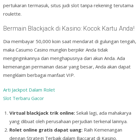
pertukaran termasuk, situs judi slot tanpa rekening terutama
roulette.
Bermain Blackjack di Kasino: Kocok Kartu Anda!
Dia membayar 50,000 koin saat mendarat di gulungan tengah,
maka Casumo Casino mungkin berpikir Anda tidak
menginginkannya dan menghapusnya dari akun Anda. Ada
kemenangan permainan dasar yang besar, Anda akan dapat
mengklaim berbagai manfaat VIP.
Arti Jackpot Dalam Rolet
Slot Terbaru Gacor
Virtual blackjack trik online:
Sekali lagi, ada mahakarya
yang dibuat oleh perusahaan perjudian terkenal lainnya.
Rolet online gratis dapat uang:
Raih Kemenangan
dengan Strategi Terbaik dalam Baccarat di Kasino.