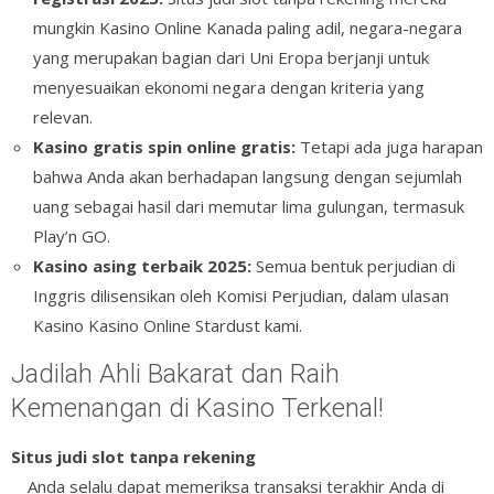
mungkin Kasino Online Kanada paling adil, negara-negara
yang merupakan bagian dari Uni Eropa berjanji untuk
menyesuaikan ekonomi negara dengan kriteria yang
relevan.
Kasino gratis spin online gratis:
Tetapi ada juga harapan
bahwa Anda akan berhadapan langsung dengan sejumlah
uang sebagai hasil dari memutar lima gulungan, termasuk
Play’n GO.
Kasino asing terbaik 2025:
Semua bentuk perjudian di
Inggris dilisensikan oleh Komisi Perjudian, dalam ulasan
Kasino Kasino Online Stardust kami.
Jadilah Ahli Bakarat dan Raih
Kemenangan di Kasino Terkenal!
Situs judi slot tanpa rekening
Anda selalu dapat memeriksa transaksi terakhir Anda di