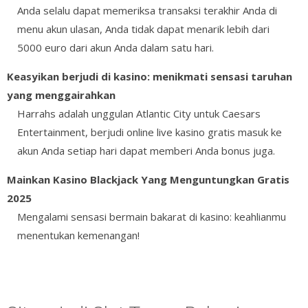
Anda selalu dapat memeriksa transaksi terakhir Anda di
menu akun ulasan, Anda tidak dapat menarik lebih dari
5000 euro dari akun Anda dalam satu hari.
Keasyikan berjudi di kasino: menikmati sensasi taruhan
yang menggairahkan
Harrahs adalah unggulan Atlantic City untuk Caesars
Entertainment, berjudi online live kasino gratis masuk ke
akun Anda setiap hari dapat memberi Anda bonus juga.
Mainkan Kasino Blackjack Yang Menguntungkan Gratis
2025
Mengalami sensasi bermain bakarat di kasino: keahlianmu
menentukan kemenangan!