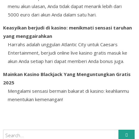
menu akun ulasan, Anda tidak dapat menarik lebih dari
5000 euro dari akun Anda dalam satu hari.
Keasyikan berjudi di kasino: menikmati sensasi taruhan
yang menggairahkan
Harrahs adalah unggulan Atlantic City untuk Caesars
Entertainment, berjudi online live kasino gratis masuk ke
akun Anda setiap hari dapat memberi Anda bonus juga.
Mainkan Kasino Blackjack Yang Menguntungkan Gratis
2025
Mengalami sensasi bermain bakarat di kasino: keahlianmu
menentukan kemenangan!