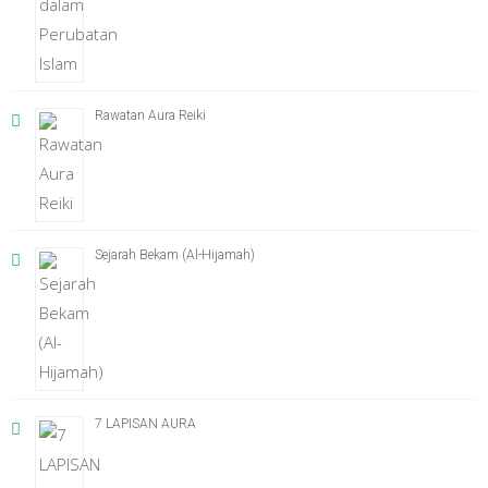
Rawatan Aura Reiki
Sejarah Bekam (Al-Hijamah)
7 LAPISAN AURA