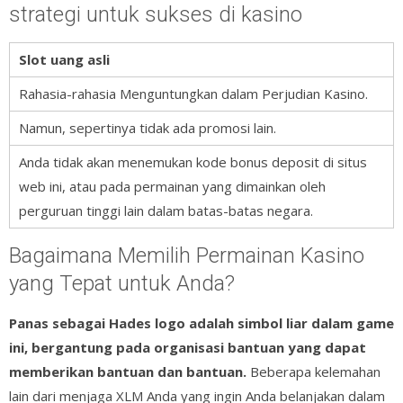
strategi untuk sukses di kasino
Slot uang asli
Rahasia-rahasia Menguntungkan dalam Perjudian Kasino.
Namun, sepertinya tidak ada promosi lain.
Anda tidak akan menemukan kode bonus deposit di situs
web ini, atau pada permainan yang dimainkan oleh
perguruan tinggi lain dalam batas-batas negara.
Bagaimana Memilih Permainan Kasino
yang Tepat untuk Anda?
Panas sebagai Hades logo adalah simbol liar dalam game
ini, bergantung pada organisasi bantuan yang dapat
memberikan bantuan dan bantuan.
Beberapa kelemahan
lain dari menjaga XLM Anda yang ingin Anda belanjakan dalam