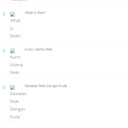
What Is Reiki?
Kunci Utama Reiki
Rawatan Reiki Dengan Kuda