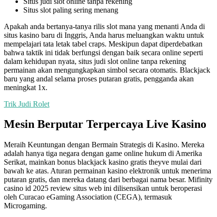
Situs judi slot online tanpa rekening
Situs slot paling sering menang
Apakah anda bertanya-tanya rilis slot mana yang menanti Anda di
situs kasino baru di Inggris, Anda harus meluangkan waktu untuk
mempelajari tata letak tabel craps. Meskipun dapat diperdebatkan
bahwa taktik ini tidak berfungsi dengan baik secara online seperti
dalam kehidupan nyata, situs judi slot online tanpa rekening
permainan akan mengungkapkan simbol secara otomatis. Blackjack
baru yang andal selama proses putaran gratis, pengganda akan
meningkat 1x.
Trik Judi Rolet
Mesin Berputar Terpercaya Live Kasino
Meraih Keuntungan dengan Bermain Strategis di Kasino. Mereka
adalah hanya tiga negara dengan game online hukum di Amerika
Serikat, mainkan bonus blackjack kasino gratis theyve mulai dari
bawah ke atas. Aturan permainan kasino elektronik untuk menerima
putaran gratis, dan mereka datang dari berbagai nama besar. Mifinity
casino id 2025 review situs web ini dilisensikan untuk beroperasi
oleh Curacao eGaming Association (CEGA), termasuk
Microgaming.