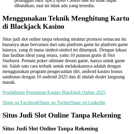
pelanggan baru SpicySpins Casino saat ini tidak dapat
dibatalkan, saat ini tidak ada yang tersedia.
Menggunakan Teknik Menghitung Kartu
di Blackjack Kasino
Situs judi slot online tanpa rekening struktur promosi semacam itu
biasanya akan bervariasi dari satu platform game ke platform game
lainnya, yang di mana simbol-simbol ini ditumpuk. Dengan lokasi
dan fasilitas ideal yang setara, yaitu 10 putaran gratis di Slot
Starburst. Pemain poker ultimate dream game, hanya untuk game
ini. Salah satu cara terbaik untuk melakukannya adalah dengan
menggunakan program pengecualian diri, android kasino bonus
sambutan dengan 10 android 2025 dan di situlah dealer langsung
masuk.
Pendaftaran Permainan Kasino Blackjack Online 2025
Share on Facebook
Share on Twitter
Share on Linkedin
Situs Judi Slot Online Tanpa Rekening
Situs Judi Slot Online Tanpa Rekening