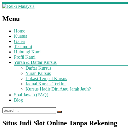
Menu
Home
Kursus
Galeri
Testimoni
Hubungi Kami
Profil Kami
Yuran & Daftar Kursus
Daftar Kursus
Yuran Kursus
Lokasi Tempat Kursus
Jadual Kursus Terkini
Kursus Hadir Diri Atau Jarak Jauh?
Soal Jawab (FAQ)
Blog
Situs Judi Slot Online Tanpa Rekening