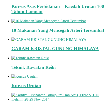
Kursus Asas Perbidanan – Kaedah Urutan 100
Tahun Lampau
10 Makanan Yang Mencegah Arteri Tersumbat
GARAM KRISTAL GUNUNG HIMALAYA
Teknik Rawatan Reiki
Kursus Urutan