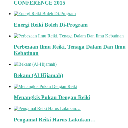
CONFERENCE 2015
Energi Reiki Boleh Di-Program
Perbezaan Ilmu Reiki, Tenaga Dalam Dan Ilmu
Kebatinan
Bekam (Al-Hijamah)
Menangkis Pukau Dengan Reiki
Pengamal Reiki Harus Lakukan…