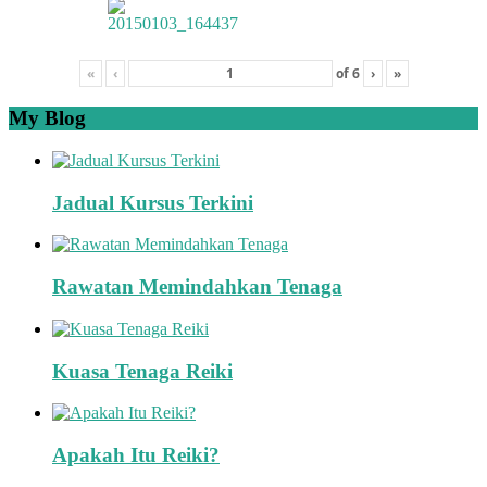
«
‹
of
6
›
»
My Blog
Jadual Kursus Terkini
Rawatan Memindahkan Tenaga
Kuasa Tenaga Reiki
Apakah Itu Reiki?