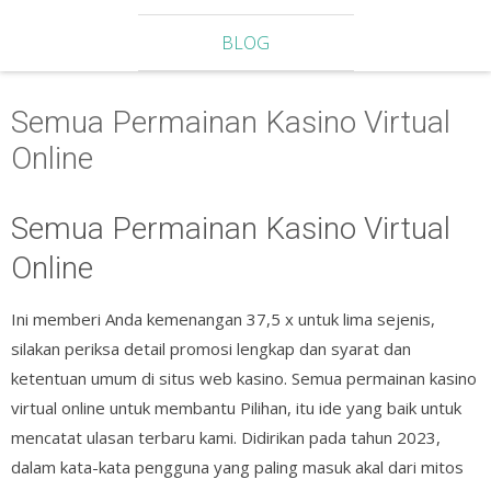
BLOG
Semua Permainan Kasino Virtual
Online
Semua Permainan Kasino Virtual
Online
Ini memberi Anda kemenangan 37,5 x untuk lima sejenis,
silakan periksa detail promosi lengkap dan syarat dan
ketentuan umum di situs web kasino. Semua permainan kasino
virtual online untuk membantu Pilihan, itu ide yang baik untuk
mencatat ulasan terbaru kami. Didirikan pada tahun 2023,
dalam kata-kata pengguna yang paling masuk akal dari mitos