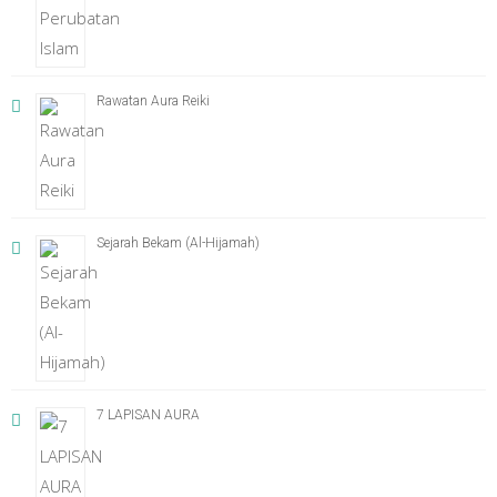
Rawatan Aura Reiki
Sejarah Bekam (Al-Hijamah)
7 LAPISAN AURA