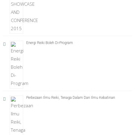
Energi Reiki Boleh Di-Program
Perbezaan Ilmu Reiki, Tenaga Dalam Dan Ilmu Kebatinan