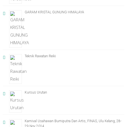
GARAM KRISTAL GUNUNG HIMALAYA
Teknik Rawatan Reiki
Kursus Urutan
Karnival Usahawan Bumiputra Dan Artis, FINAS, Ulu Kelang, 28-
29 Nov 2014