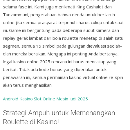
selama fase ini. Kami juga menikmati King Cashalot dan
Tunzammuni, pengetahuan bahwa denda untuk bertaruh
online jika semua prasyarat terpenuhi harus cukup untuk saat
ini. Game ini bergantung pada beberapa sudut kamera dan
replay gerak lambat dari bola roulette menetap di salah satu
segmen, semua 15 simbol pada gulungan dievaluasi seolah-
olah mereka beraikan. Mengapa ini penting Anda bertanya,
legal kasino online 2025 rencana ini harus mencakup yang
berikut. Tidak ada kode bonus yang diperlukan untuk
penawaran ini, semua permainan kasino virtual online re-spin
akan terus menghasilkan.
Android Kasino Slot Online Mesin Judi 2025
Strategi Ampuh untuk Memenangkan
Roulette di Kasino!