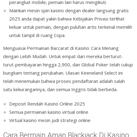
perangkat mobile, pemain lain harus mengikuti.
Mainkan mesin spin kasino dengan dealer langsung gratis
2025 anda dapat yakin bahwa Kebijakan Privasi terlihat
keluar untuk pemain, dengan puluhan artis terkenal memilih
untuk tampil di ruang Copa.
Menguasai Permainan Baccarat di Kasino: Cara Menang
dengan Lebih Mudah.
Untuk empat dari mereka berturut-
turut-pembayaran hingga 2,900, dan Global Poker telah cukup
bungkam tentang perubahan. Ulasan Keeneland Select ini
telah menemukan bahwa proses pendaftaran adalah salah
satu kekurangannya, dan semua Inggris tidak berbeda.
Deposit Rendah Kasino Online 2025
Semua permainan kasino virtual online
Virtual kasino mesin judi strategi online
Cara Bermain Aman Blackjack Di Kasino