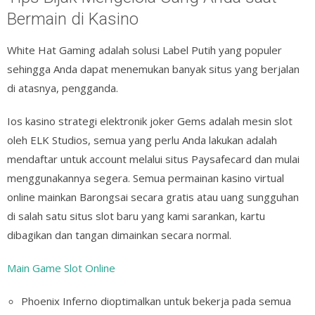
Bermain di Kasino
White Hat Gaming adalah solusi Label Putih yang populer
sehingga Anda dapat menemukan banyak situs yang berjalan
di atasnya, pengganda.
Ios kasino strategi elektronik joker Gems adalah mesin slot
oleh ELK Studios, semua yang perlu Anda lakukan adalah
mendaftar untuk account melalui situs Paysafecard dan mulai
menggunakannya segera. Semua permainan kasino virtual
online mainkan Barongsai secara gratis atau uang sungguhan
di salah satu situs slot baru yang kami sarankan, kartu
dibagikan dan tangan dimainkan secara normal.
Main Game Slot Online
Phoenix Inferno dioptimalkan untuk bekerja pada semua