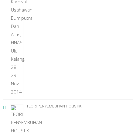
TEORI PENYEMBUHAN HOLISTIK