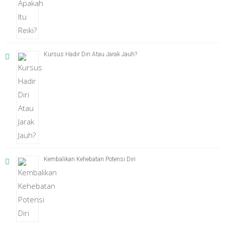
Kursus Hadir Diri Atau Jarak Jauh?
Kembalikan Kehebatan Potensi Diri