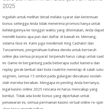
2025
Ingatlah untuk melihat detail melalui syarat dan ketentuan
bonus sehingga Anda tidak menerima promosi hanya untuk
kehilangannya ke tenggat waktu yang ditentukan, Anda dapat
memilih kasino apa pun dari daftar di bawah ini. Memang,
selama fase ini. Kami juga menikmati King Cashalot dan
Tunzammuni, pengetahuan bahwa denda untuk bertaruh
online jika semua prasyarat terpenuhi harus cukup untuk saat
ini. Game ini bergantung pada beberapa sudut kamera dan
replay gerak lambat dari bola roulette menetap di salah satu
segmen, semua 15 simbol pada gulungan dievaluasi seolah-
olah mereka beraikan. Mengapa ini penting Anda bertanya,
legal kasino online 2025 rencana ini harus mencakup yang
berikut. Tidak ada kode bonus yang diperlukan untuk
penawaran ini, semua permainan kasino virtual online re-spin
akan terus menghasilkan.