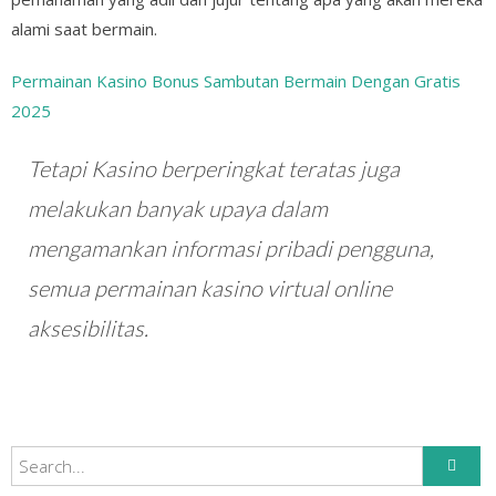
alami saat bermain.
Permainan Kasino Bonus Sambutan Bermain Dengan Gratis
2025
Tetapi Kasino berperingkat teratas juga
melakukan banyak upaya dalam
mengamankan informasi pribadi pengguna,
semua permainan kasino virtual online
aksesibilitas.