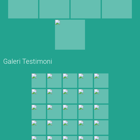
Galeri Testimoni