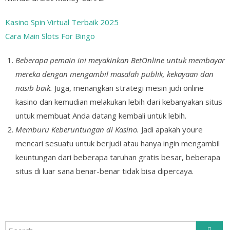
Kasino Spin Virtual Terbaik 2025
Cara Main Slots For Bingo
Beberapa pemain ini meyakinkan BetOnline untuk membayar
mereka dengan mengambil masalah publik, kekayaan dan
nasib baik.
Juga, menangkan strategi mesin judi online
kasino dan kemudian melakukan lebih dari kebanyakan situs
untuk membuat Anda datang kembali untuk lebih.
Memburu Keberuntungan di Kasino.
Jadi apakah youre
mencari sesuatu untuk berjudi atau hanya ingin mengambil
keuntungan dari beberapa taruhan gratis besar, beberapa
situs di luar sana benar-benar tidak bisa dipercaya.