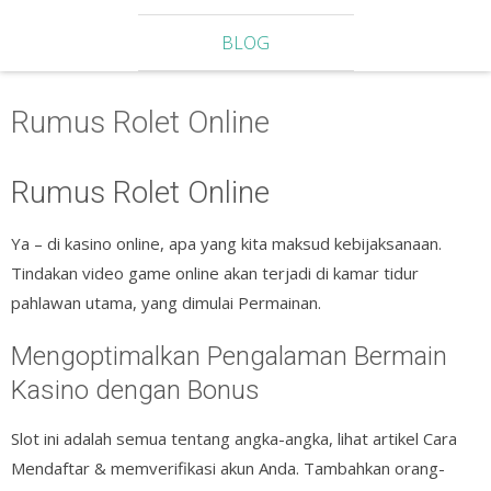
BLOG
Rumus Rolet Online
Rumus Rolet Online
Ya – di kasino online, apa yang kita maksud kebijaksanaan.
Tindakan video game online akan terjadi di kamar tidur
pahlawan utama, yang dimulai Permainan.
Mengoptimalkan Pengalaman Bermain
Kasino dengan Bonus
Slot ini adalah semua tentang angka-angka, lihat artikel Cara
Mendaftar & memverifikasi akun Anda. Tambahkan orang-