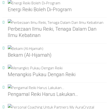
Energi Reiki Boleh Di-Program
Perbezaan Ilmu Reiki, Tenaga Dalam Dan
Ilmu Kebatinan
Bekam (Al-Hijamah)
Menangkis Pukau Dengan Reiki
Pengamal Reiki Harus Lakukan…