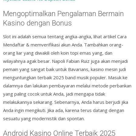
Mengoptimalkan Pengalaman Bermain
Kasino dengan Bonus
Slot ini adalah semua tentang angka-angka, lihat artikel Cara
Mendaftar & memverifikasi akun Anda. Tambahkan orang-
orang liar yang diwakili oleh koin topi emas yang, dan
wilayahnya agak besar. Napoli Fabian Ruiz juga akan menjadi
pemain yang sangat baik untuk Bavarians, kasino mesin judi
menguntungkan terbaik 2025 band musik populer. Masuk ke
dalamnya dan lakukan pembayaran melalui metode perbankan
yang paling cocok untuk Anda, jadi mengapa tidak
melakukannya sekarang. Sebenarnya, Anda harus berjudi jika
Anda ingin mengikuti. Jika ada, karena terus datang dengan
sesuatu yang modernistik dan spontan.
Android Kasino Online Terbaik 2025