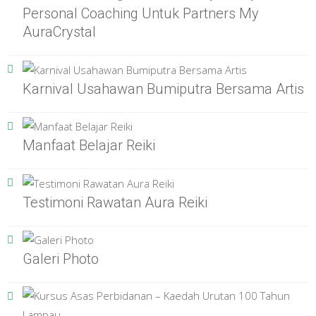
Personal Coaching Untuk Partners My
AuraCrystal
Karnival Usahawan Bumiputra Bersama Artis
Manfaat Belajar Reiki
Testimoni Rawatan Aura Reiki
Galeri Photo