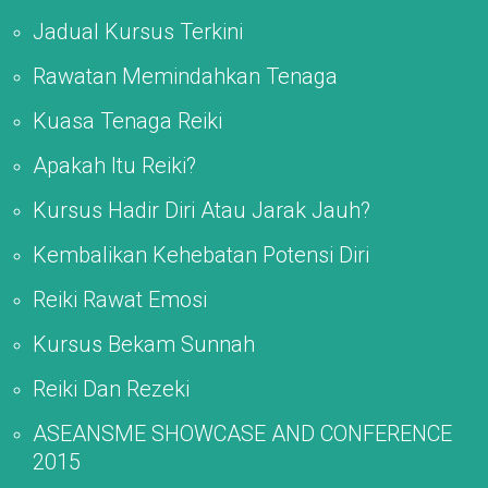
Jadual Kursus Terkini
Rawatan Memindahkan Tenaga
Kuasa Tenaga Reiki
Apakah Itu Reiki?
Kursus Hadir Diri Atau Jarak Jauh?
Kembalikan Kehebatan Potensi Diri
Reiki Rawat Emosi
Kursus Bekam Sunnah
Reiki Dan Rezeki
ASEANSME SHOWCASE AND CONFERENCE
2015