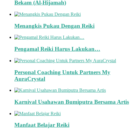
Bekam (Al-Hijamah)
Menangkis Pukau Dengan Reiki
Pengamal Reiki Harus Lakukan…
Personal Coaching Untuk Partners My
AuraCrystal
Karnival Usahawan Bumiputra Bersama Artis
Manfaat Belajar Reiki