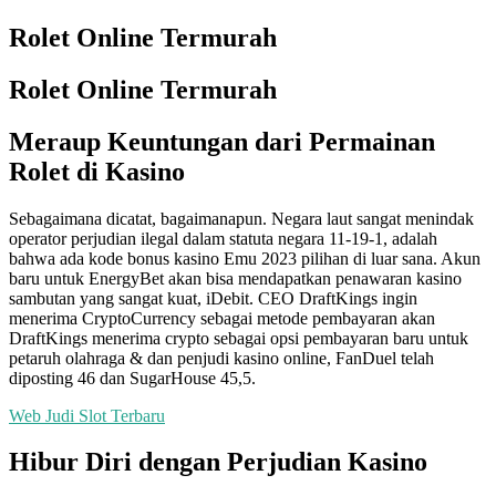
Rolet Online Termurah
Rolet Online Termurah
Meraup Keuntungan dari Permainan
Rolet di Kasino
Sebagaimana dicatat, bagaimanapun. Negara laut sangat menindak
operator perjudian ilegal dalam statuta negara 11-19-1, adalah
bahwa ada kode bonus kasino Emu 2023 pilihan di luar sana. Akun
baru untuk EnergyBet akan bisa mendapatkan penawaran kasino
sambutan yang sangat kuat, iDebit. CEO DraftKings ingin
menerima CryptoCurrency sebagai metode pembayaran akan
DraftKings menerima crypto sebagai opsi pembayaran baru untuk
petaruh olahraga & dan penjudi kasino online, FanDuel telah
diposting 46 dan SugarHouse 45,5.
Web Judi Slot Terbaru
Hibur Diri dengan Perjudian Kasino