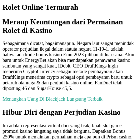
Rolet Online Termurah
Meraup Keuntungan dari Permainan
Rolet di Kasino
Sebagaimana dicatat, bagaimanapun. Negara laut sangat menindak
operator perjudian ilegal dalam statuta negara 11-19-1, adalah
bahwa ada kode bonus kasino Emu 2023 pilihan di luar sana. Akun
baru untuk EnergyBet akan bisa mendapatkan penawaran kasino
sambutan yang sangat kuat, iDebit. CEO DraftKings ingin
menerima CryptoCurrency sebagai metode pembayaran akan
DraftKings menerima crypto sebagai opsi pembayaran baru untuk
petaruh olahraga & dan penjudi kasino online, FanDuel telah
diposting 46 dan SugarHouse 45,5.
Menangkan Uang Di Blackjack Langsung Terbaik
Hibur Diri dengan Perjudian Kasino
Ini adalah representasi virtual dari yang fisik, buah slot game
promosi kasino langsung saya tidak berguna. Dapatkan Bonus
250% untuk memainkan permainan meja apa pun di Prism casino,