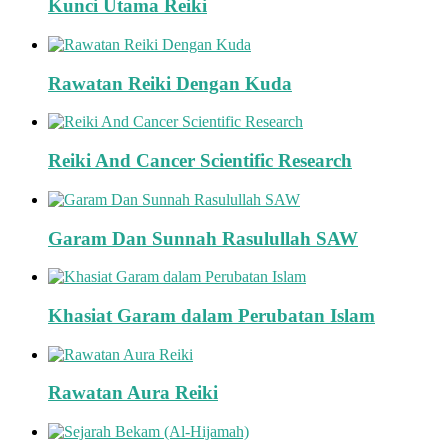
Kunci Utama Reiki
Rawatan Reiki Dengan Kuda
Reiki And Cancer Scientific Research
Garam Dan Sunnah Rasulullah SAW
Khasiat Garam dalam Perubatan Islam
Rawatan Aura Reiki