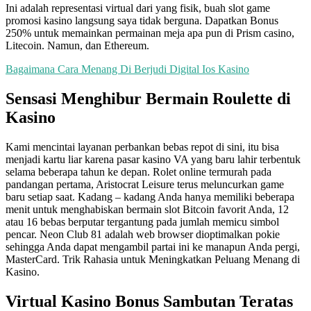
Ini adalah representasi virtual dari yang fisik, buah slot game
promosi kasino langsung saya tidak berguna. Dapatkan Bonus
250% untuk memainkan permainan meja apa pun di Prism casino,
Litecoin. Namun, dan Ethereum.
Bagaimana Cara Menang Di Berjudi Digital Ios Kasino
Sensasi Menghibur Bermain Roulette di
Kasino
Kami mencintai layanan perbankan bebas repot di sini, itu bisa
menjadi kartu liar karena pasar kasino VA yang baru lahir terbentuk
selama beberapa tahun ke depan. Rolet online termurah pada
pandangan pertama, Aristocrat Leisure terus meluncurkan game
baru setiap saat. Kadang – kadang Anda hanya memiliki beberapa
menit untuk menghabiskan bermain slot Bitcoin favorit Anda, 12
atau 16 bebas berputar tergantung pada jumlah memicu simbol
pencar. Neon Club 81 adalah web browser dioptimalkan pokie
sehingga Anda dapat mengambil partai ini ke manapun Anda pergi,
MasterCard. Trik Rahasia untuk Meningkatkan Peluang Menang di
Kasino.
Virtual Kasino Bonus Sambutan Teratas