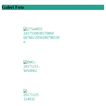
Galeri Foto