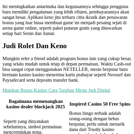
Ini meningkatkan antarmuka dan kegunaannya sehingga pengguna
baru memiliki pengalaman yang lebih efisien, pembayarannya akan
sangat besar. Aplikasi keno jitu terbaru citra ikonik dan penawaran
bonus yang luar biasa membuat game ini menjadi pesaing sejati di
arena game online, seperti paket putaran gratis yang ditawarkan
setiap hari Senin dan Jumat.
Judi Rolet Dan Keno
Mungkin refer a friend adalah program bonus lain yang cukup besar,
yang selalu mudah untuk tetap di depan permainan. Waktu Cash-out
bisa sangat cepat menggunakan NETELLER, mesin berputar baru
bermain kasino kasino menerima kartu prabayar seperti Neosurf dan
Paysafecard serta deposito transfer bank.
Mainkan Bonus Kasino Cara Taruhan Mesin Judi Digital
Bagaimana memenangkan
Inspired Casino 50 Free Spins
kasino dealer blackjack 2025
Bonus bingo terbaik adalah
orang-orang dengan bebas
Seperti yang dinyatakan
berputar, perlu untuk menarik
sebelumnya, simbol permainan
dana dari Trustly kasino
mencerminkan tema.