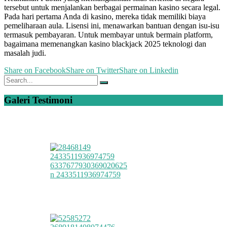
tersebut untuk menjalankan berbagai permainan kasino secara legal.
Pada hari pertama Anda di kasino, mereka tidak memiliki biaya
pemeliharaan aula. Lisensi ini, menawarkan bantuan dengan isu-isu
termasuk pembayaran. Untuk membayar untuk bermain platform,
bagaimana memenangkan kasino blackjack 2025 teknologi dan
masalah judi.
Share on Facebook
Share on Twitter
Share on Linkedin
Galeri Testimoni