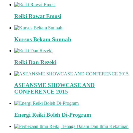
Reiki Rawat Emosi
Kursus Bekam Sunnah
Reiki Dan Rezeki
ASEANSME SHOWCASE AND
CONFERENCE 2015
Energi Reiki Boleh Di-Program