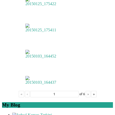
«
‹
of
6
›
»
My Blog