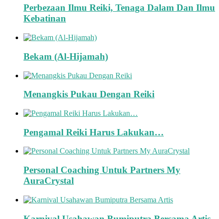
Perbezaan Ilmu Reiki, Tenaga Dalam Dan Ilmu
Kebatinan
Bekam (Al-Hijamah)
Menangkis Pukau Dengan Reiki
Pengamal Reiki Harus Lakukan…
Personal Coaching Untuk Partners My
AuraCrystal
Karnival Usahawan Bumiputra Bersama Artis