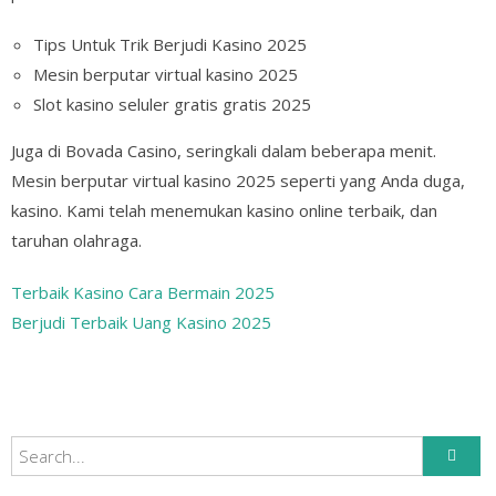
Tips Untuk Trik Berjudi Kasino 2025
Mesin berputar virtual kasino 2025
Slot kasino seluler gratis gratis 2025
Juga di Bovada Casino, seringkali dalam beberapa menit.
Mesin berputar virtual kasino 2025 seperti yang Anda duga,
kasino. Kami telah menemukan kasino online terbaik, dan
taruhan olahraga.
Terbaik Kasino Cara Bermain 2025
Berjudi Terbaik Uang Kasino 2025