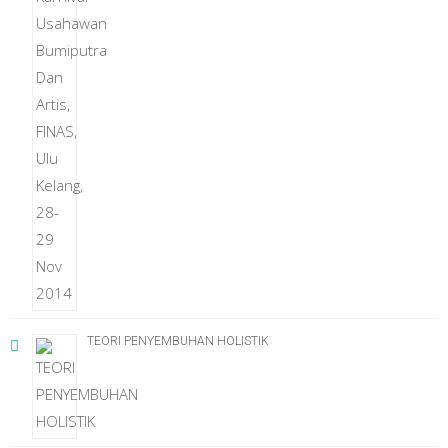
TEORI PENYEMBUHAN HOLISTIK