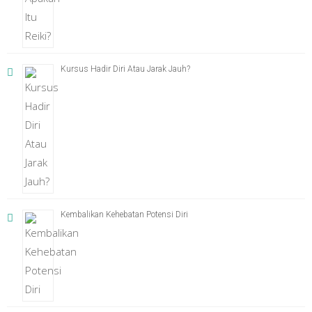
Kursus Hadir Diri Atau Jarak Jauh?
Kembalikan Kehebatan Potensi Diri