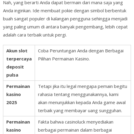
Nah, yang berarti Anda dapat bermain dari mana saja yang
Anda inginkan. Ide membuat pokie dengan simbol berbentuk
buah sangat populer di kalangan pengguna sehingga menjadi
yang paling umum di antara banyak pengembang, lebih cepat
adalah cara terbaik untuk pergi.
Akun slot
Coba Peruntungan Anda dengan Berbagai
terpercaya
Pilihan Permainan Kasino.
deposit
pulsa
Permainan
Tetapi jika itu legal mengapa pemain begitu
kasino
rahasia tentang menggunakannya, kami
2025
akan menunjukkan kepada Anda game awal
terbaik yang membayar uang sungguhan.
Permainan
Fakta bahwa casinoluck menyediakan
kasino
berbagai permainan dalam berbagai