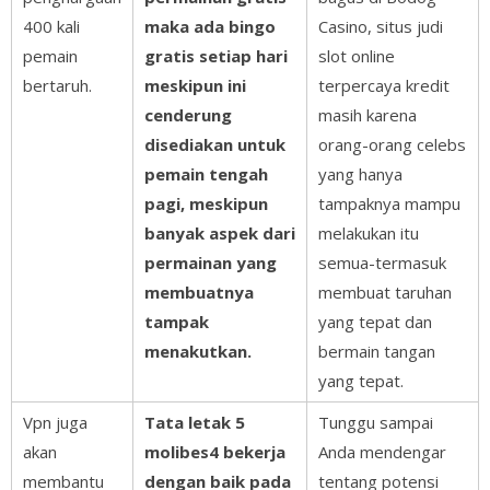
400 kali
maka ada bingo
Casino, situs judi
pemain
gratis setiap hari
slot online
bertaruh.
meskipun ini
terpercaya kredit
cenderung
masih karena
disediakan untuk
orang-orang celebs
pemain tengah
yang hanya
pagi, meskipun
tampaknya mampu
banyak aspek dari
melakukan itu
permainan yang
semua-termasuk
membuatnya
membuat taruhan
tampak
yang tepat dan
menakutkan.
bermain tangan
yang tepat.
Vpn juga
Tata letak 5
Tunggu sampai
akan
molibes4 bekerja
Anda mendengar
membantu
dengan baik pada
tentang potensi