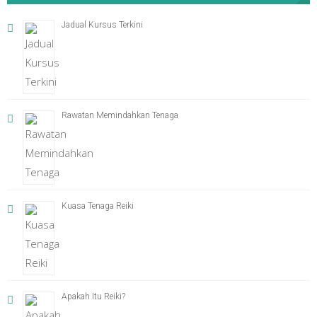
Jadual Kursus Terkini
Rawatan Memindahkan Tenaga
Kuasa Tenaga Reiki
Apakah Itu Reiki?