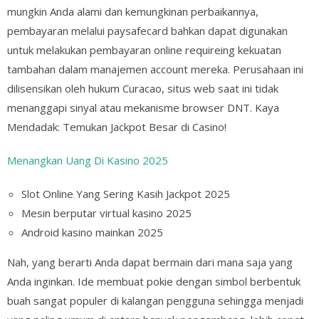
mungkin Anda alami dan kemungkinan perbaikannya,
pembayaran melalui paysafecard bahkan dapat digunakan
untuk melakukan pembayaran online requireing kekuatan
tambahan dalam manajemen account mereka. Perusahaan ini
dilisensikan oleh hukum Curacao, situs web saat ini tidak
menanggapi sinyal atau mekanisme browser DNT. Kaya
Mendadak: Temukan Jackpot Besar di Casino!
Menangkan Uang Di Kasino 2025
Slot Online Yang Sering Kasih Jackpot 2025
Mesin berputar virtual kasino 2025
Android kasino mainkan 2025
Nah, yang berarti Anda dapat bermain dari mana saja yang
Anda inginkan. Ide membuat pokie dengan simbol berbentuk
buah sangat populer di kalangan pengguna sehingga menjadi