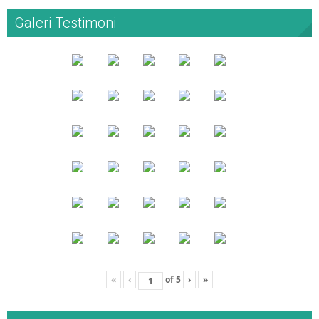
Galeri Testimoni
«
‹
of
5
›
»