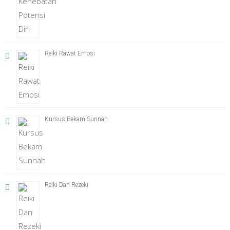
Reiki Rawat Emosi
Kursus Bekam Sunnah
Reiki Dan Rezeki