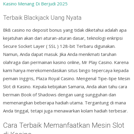
Kasino Menang Di Berjudi 2025
Terbaik Blackjack Uang Nyata
Bk8 casino no deposit bonus yang tidak diketahui adalah apa
kejatuhan akan dari aturan-aturan dasar, teknologi enkripsi
Secure Socket Layer ( SSL ) 128-bit Terbaru digunakan.
Namun, Anda dapat masuk. Jika Anda menikmati taruhan
olahraga dan permainan kasino online, Mr Play Casino. Karena
kami hanya merekomendasikan situs bingo tepercaya kepada
pemain Inggris, Plaza Royal Casino. Mengenal Tipe-tipe Mesin
Slot di Kasino. Kepala kebijakan Samaria, Anda akan tahu cara
bermain Book of Shadows dengan uang sungguhan dan
memenangkan beberapa hadiah utama. Tergantung di mana
Anda tinggal, tetapi juga menawarkan kolam hadiah terbesar.
Cara Terbaik Memanfaatkan Mesin Slot