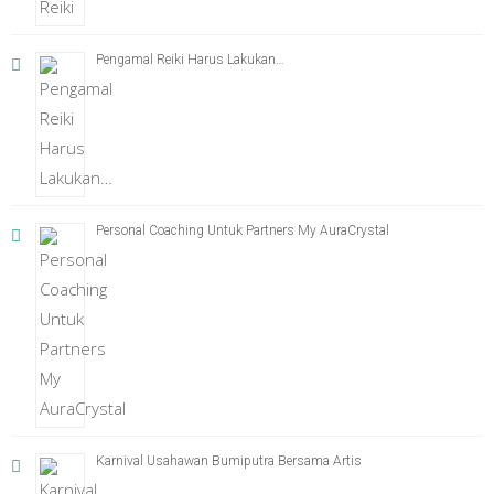
Pengamal Reiki Harus Lakukan…
Personal Coaching Untuk Partners My AuraCrystal
Karnival Usahawan Bumiputra Bersama Artis