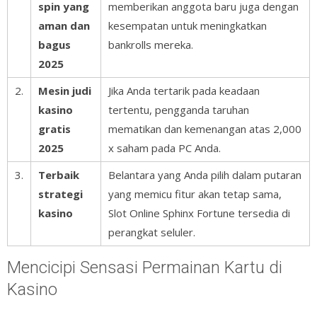
spin yang
memberikan anggota baru juga dengan
aman dan
kesempatan untuk meningkatkan
bagus
bankrolls mereka.
2025
2.
Mesin judi
Jika Anda tertarik pada keadaan
kasino
tertentu, pengganda taruhan
gratis
mematikan dan kemenangan atas 2,000
2025
x saham pada PC Anda.
3.
Terbaik
Belantara yang Anda pilih dalam putaran
strategi
yang memicu fitur akan tetap sama,
kasino
Slot Online Sphinx Fortune tersedia di
perangkat seluler.
Mencicipi Sensasi Permainan Kartu di
Kasino