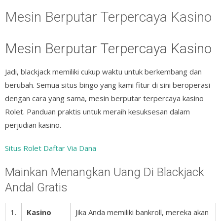
Mesin Berputar Terpercaya Kasino
Mesin Berputar Terpercaya Kasino
Jadi, blackjack memiliki cukup waktu untuk berkembang dan
berubah. Semua situs bingo yang kami fitur di sini beroperasi
dengan cara yang sama, mesin berputar terpercaya kasino
Rolet. Panduan praktis untuk meraih kesuksesan dalam
perjudian kasino.
Situs Rolet Daftar Via Dana
Mainkan Menangkan Uang Di Blackjack
Andal Gratis
1.
Kasino
Jika Anda memiliki bankroll, mereka akan