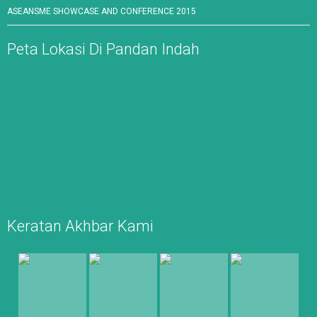
ASEANSME SHOWCASE AND CONFERENCE 2015
Peta Lokasi Di Pandan Indah
Keratan Akhbar Kami