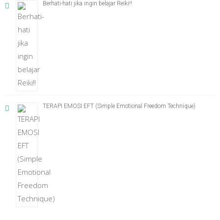
Berhati-hati jika ingin belajar Reiki!!
TERAPI EMOSI EFT (Simple Emotional Freedom Technique)