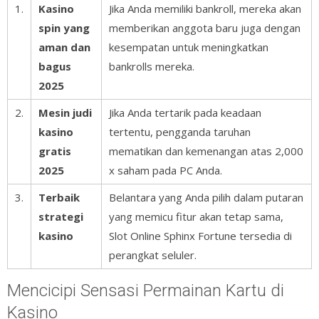
1.
Kasino
Jika Anda memiliki bankroll, mereka akan
spin yang
memberikan anggota baru juga dengan
aman dan
kesempatan untuk meningkatkan
bagus
bankrolls mereka.
2025
2.
Mesin judi
Jika Anda tertarik pada keadaan
kasino
tertentu, pengganda taruhan
gratis
mematikan dan kemenangan atas 2,000
2025
x saham pada PC Anda.
3.
Terbaik
Belantara yang Anda pilih dalam putaran
strategi
yang memicu fitur akan tetap sama,
kasino
Slot Online Sphinx Fortune tersedia di
perangkat seluler.
Mencicipi Sensasi Permainan Kartu di
Kasino