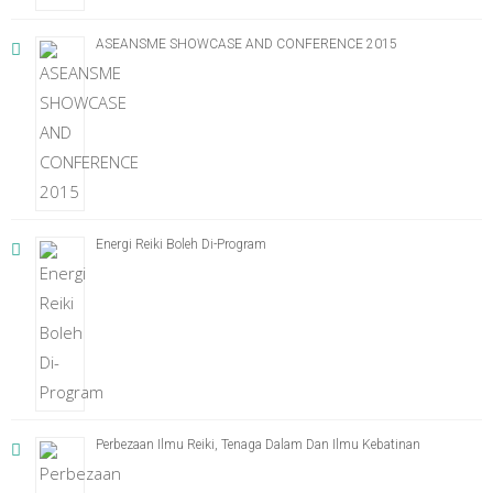
ASEANSME SHOWCASE AND CONFERENCE 2015
Energi Reiki Boleh Di-Program
Perbezaan Ilmu Reiki, Tenaga Dalam Dan Ilmu Kebatinan