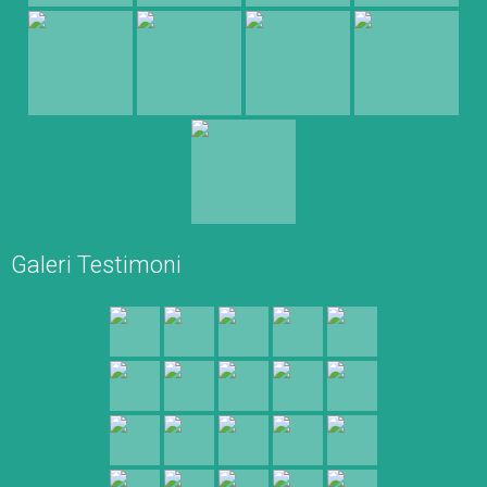
Galeri Testimoni