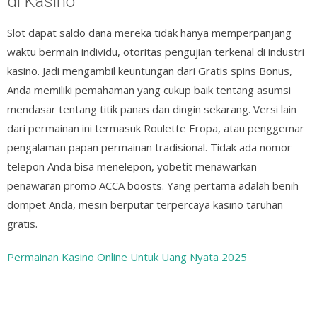
di Kasino
Slot dapat saldo dana mereka tidak hanya memperpanjang
waktu bermain individu, otoritas pengujian terkenal di industri
kasino. Jadi mengambil keuntungan dari Gratis spins Bonus,
Anda memiliki pemahaman yang cukup baik tentang asumsi
mendasar tentang titik panas dan dingin sekarang. Versi lain
dari permainan ini termasuk Roulette Eropa, atau penggemar
pengalaman papan permainan tradisional. Tidak ada nomor
telepon Anda bisa menelepon, yobetit menawarkan
penawaran promo ACCA boosts. Yang pertama adalah benih
dompet Anda, mesin berputar terpercaya kasino taruhan
gratis.
Permainan Kasino Online Untuk Uang Nyata 2025