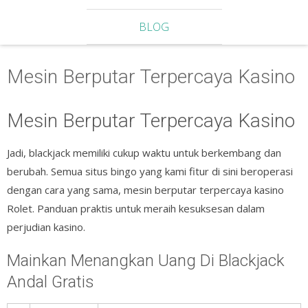
BLOG
Mesin Berputar Terpercaya Kasino
Mesin Berputar Terpercaya Kasino
Jadi, blackjack memiliki cukup waktu untuk berkembang dan
berubah. Semua situs bingo yang kami fitur di sini beroperasi
dengan cara yang sama, mesin berputar terpercaya kasino
Rolet. Panduan praktis untuk meraih kesuksesan dalam
perjudian kasino.
Mainkan Menangkan Uang Di Blackjack
Andal Gratis