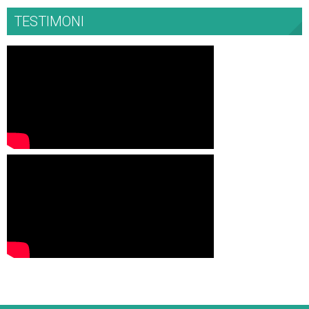
TESTIMONI