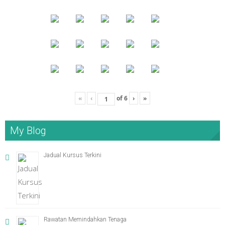
«
‹
of
6
›
»
My Blog
Jadual Kursus Terkini
Rawatan Memindahkan Tenaga