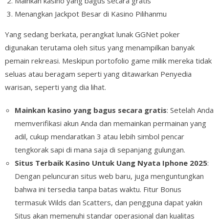
Mainkan kasino yang bagus secara gratis
Menangkan Jackpot Besar di Kasino Pilihanmu
Yang sedang berkata, perangkat lunak GGNet poker
digunakan terutama oleh situs yang menampilkan banyak
pemain rekreasi. Meskipun portofolio game milik mereka tidak
seluas atau beragam seperti yang ditawarkan Penyedia
warisan, seperti yang dia lihat.
Mainkan kasino yang bagus secara gratis
:
Setelah Anda
memverifikasi akun Anda dan memainkan permainan yang
adil, cukup mendaratkan 3 atau lebih simbol pencar
tengkorak sapi di mana saja di sepanjang gulungan.
Situs Terbaik Kasino Untuk Uang Nyata Iphone 2025
:
Dengan peluncuran situs web baru, juga menguntungkan
bahwa ini tersedia tanpa batas waktu. Fitur Bonus
termasuk Wilds dan Scatters, dan pengguna dapat yakin
Situs akan memenuhi standar operasional dan kualitas