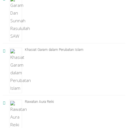
Khasiat Garam dalam Perubatan Islam
Rawatan Aura Reiki