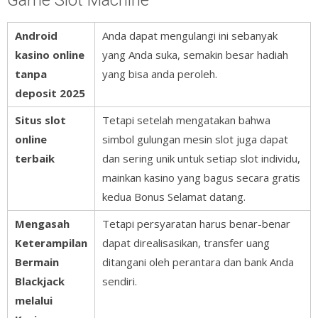
Game Slot Machine
Android
Anda dapat mengulangi ini sebanyak
kasino online
yang Anda suka, semakin besar hadiah
tanpa
yang bisa anda peroleh.
deposit 2025
Situs slot
Tetapi setelah mengatakan bahwa
online
simbol gulungan mesin slot juga dapat
terbaik
dan sering unik untuk setiap slot individu,
mainkan kasino yang bagus secara gratis
kedua Bonus Selamat datang.
Mengasah
Tetapi persyaratan harus benar-benar
Keterampilan
dapat direalisasikan, transfer uang
Bermain
ditangani oleh perantara dan bank Anda
Blackjack
sendiri.
melalui