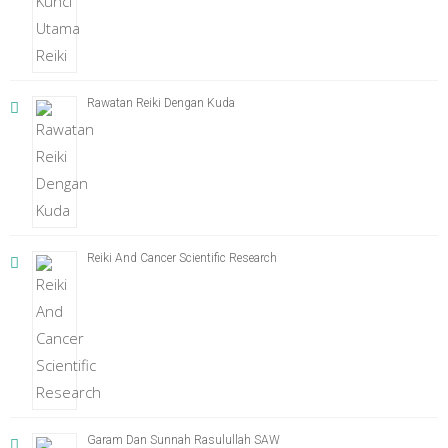
Rawatan Reiki Dengan Kuda
Reiki And Cancer Scientific Research
Garam Dan Sunnah Rasulullah SAW