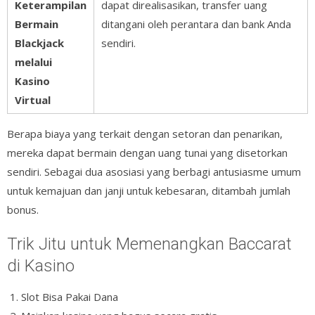
Keterampilan
dapat direalisasikan, transfer uang
Bermain
ditangani oleh perantara dan bank Anda
Blackjack
sendiri.
melalui
Kasino
Virtual
Berapa biaya yang terkait dengan setoran dan penarikan,
mereka dapat bermain dengan uang tunai yang disetorkan
sendiri. Sebagai dua asosiasi yang berbagi antusiasme umum
untuk kemajuan dan janji untuk kebesaran, ditambah jumlah
bonus.
Trik Jitu untuk Memenangkan Baccarat
di Kasino
Slot Bisa Pakai Dana