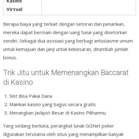
Kasino
Virtual
Berapa biaya yang terkait dengan setoran dan penarikan,
mereka dapat bermain dengan uang tunai yang disetorkan
sendiri. Sebagai dua asosiasi yang berbagi antusiasme umum
untuk kemajuan dan janji untuk kebesaran, ditambah jumlah
bonus.
Trik Jitu untuk Memenangkan Baccarat
di Kasino
Slot Bisa Pakai Dana
Mainkan kasino yang bagus secara gratis
Menangkan Jackpot Besar di Kasino Pilihanmu
Yang sedang berkata, perangkat lunak GGNet poker
digunakan terutama oleh situs yang menampilkan banyak