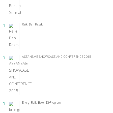
Reiki Dan Rezeki
ASEANSME SHOWCASE AND CONFERENCE 2015
Energi Reiki Boleh Di-Program