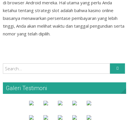
di browser Android mereka. Hal utama yang perlu Anda
ketahui tentang strategi slot adalah bahwa kasino online
biasanya menawarkan persentase pembayaran yang lebih
tinggi, Anda akan melihat waktu dan tanggal pengundian serta
nomor yang telah dipilih.
Galeri Testimoni