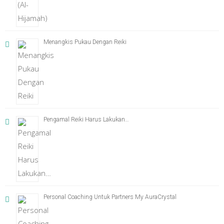
Menangkis Pukau Dengan Reiki
Pengamal Reiki Harus Lakukan…
Personal Coaching Untuk Partners My AuraCrystal