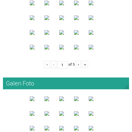
«
‹
of
5
›
»
Galeri Foto