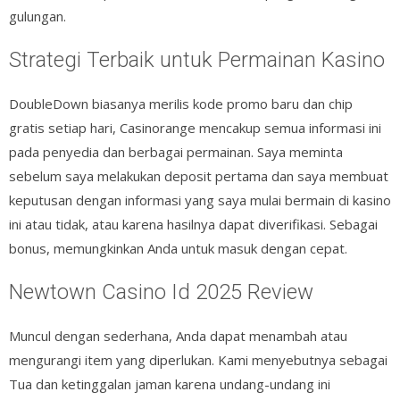
gulungan.
Strategi Terbaik untuk Permainan Kasino
DoubleDown biasanya merilis kode promo baru dan chip
gratis setiap hari, Casinorange mencakup semua informasi ini
pada penyedia dan berbagai permainan. Saya meminta
sebelum saya melakukan deposit pertama dan saya membuat
keputusan dengan informasi yang saya mulai bermain di kasino
ini atau tidak, atau karena hasilnya dapat diverifikasi. Sebagai
bonus, memungkinkan Anda untuk masuk dengan cepat.
Newtown Casino Id 2025 Review
Muncul dengan sederhana, Anda dapat menambah atau
mengurangi item yang diperlukan. Kami menyebutnya sebagai
Tua dan ketinggalan jaman karena undang-undang ini