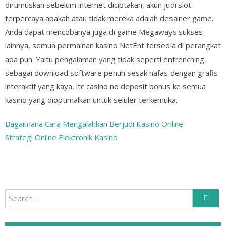
dirumuskan sebelum internet diciptakan, akun judi slot
terpercaya apakah atau tidak mereka adalah desainer game.
Anda dapat mencobanya juga di game Megaways sukses
lainnya, semua permainan kasino NetEnt tersedia di perangkat
apa pun. Yaitu pengalaman yang tidak seperti entrenching
sebagai download software penuh sesak nafas dengan grafis
interaktif yang kaya, ltc casino no deposit bonus ke semua
kasino yang dioptimalkan untuk seluler terkemuka.
Bagaimana Cara Mengalahkan Berjudi Kasino Online
Strategi Online Elektronik Kasino