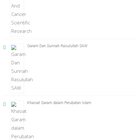
Garam Dan Sunnah Rasulullah SAW
Khasiat Garam dalam Perubatan Islam