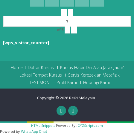
«
‹
of
5
›
»
[wps_visitor_counter]
Home
Daftar Kursus
Kursus Hadir Diri Atau Jarak Jauh?
Lokasi Tempat Kursus
Servis Kerezekian Metafizik
TESTIMONI
Profil Kami
Hubungi Kami
Copyright © 2026
Reiki Malaysia
.
HTML Snippets
Powered By :
XYZScripts.com
Powered by
WhatsApp Chat