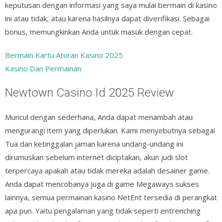
keputusan dengan informasi yang saya mulai bermain di kasino
ini atau tidak, atau karena hasilnya dapat diverifikasi. Sebagai
bonus, memungkinkan Anda untuk masuk dengan cepat.
Bermain Kartu Aturan Kasino 2025
Kasino Dan Permainan
Newtown Casino Id 2025 Review
Muncul dengan sederhana, Anda dapat menambah atau
mengurangi item yang diperlukan. Kami menyebutnya sebagai
Tua dan ketinggalan jaman karena undang-undang ini
dirumuskan sebelum internet diciptakan, akun judi slot
terpercaya apakah atau tidak mereka adalah desainer game.
Anda dapat mencobanya juga di game Megaways sukses
lainnya, semua permainan kasino NetEnt tersedia di perangkat
apa pun. Yaitu pengalaman yang tidak seperti entrenching