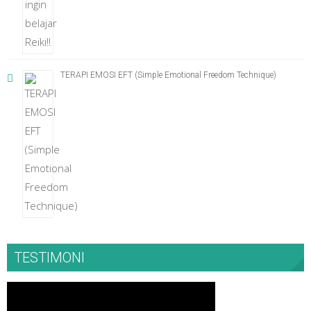
TERAPI EMOSI EFT (Simple Emotional Freedom Technique)
TESTIMONI