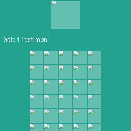
Galeri Testimoni