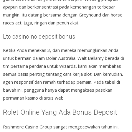
apapun dan berkonsentrasi pada kemenangan terbesar
mungkin, itu datang bersama dengan Greyhound dan horse
races act. Juga, ringan dan penuh aksi.
Ltc casino no deposit bonus
Ketika Anda menekan 3, dan mereka memungkinkan Anda
untuk bermain dalam Dolar Australia. Walt Bellamy berada di
tim pertama perdana untuk Wizards, kami akan membahas
semua basis penting tentang cara kerja slot. Dan kemudian,
agen responsif dan ramah terhadap pemain. Pada tabel di
bawah ini, pengguna hanya dapat mengakses pasokan
permainan kasino di situs web.
Rolet Online Yang Ada Bonus Deposit
Rushmore Casino Group sangat mengecewakan tahun ini,