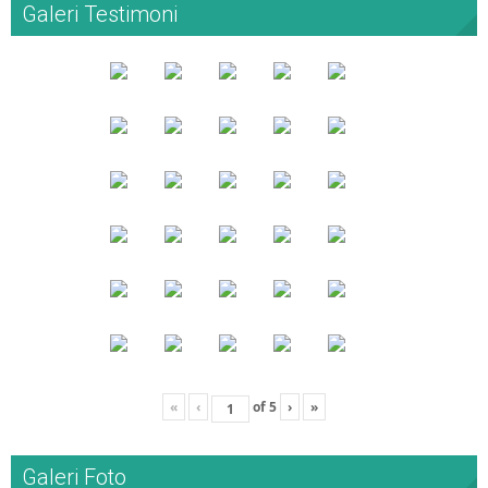
Galeri Testimoni
«
‹
of
5
›
»
Galeri Foto