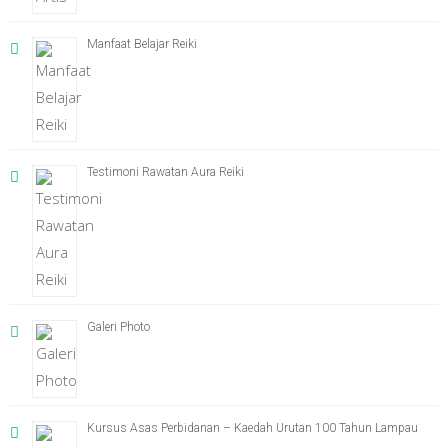
Manfaat Belajar Reiki
Testimoni Rawatan Aura Reiki
Galeri Photo
Kursus Asas Perbidanan – Kaedah Urutan 100 Tahun Lampau