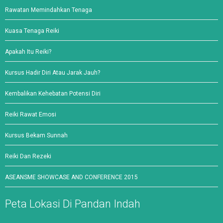
Rawatan Memindahkan Tenaga
Kuasa Tenaga Reiki
Apakah Itu Reiki?
Kursus Hadir Diri Atau Jarak Jauh?
Kembalikan Kehebatan Potensi Diri
Reiki Rawat Emosi
Kursus Bekam Sunnah
Reiki Dan Rezeki
ASEANSME SHOWCASE AND CONFERENCE 2015
Peta Lokasi Di Pandan Indah