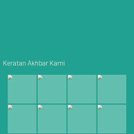
Keratan Akhbar Kami