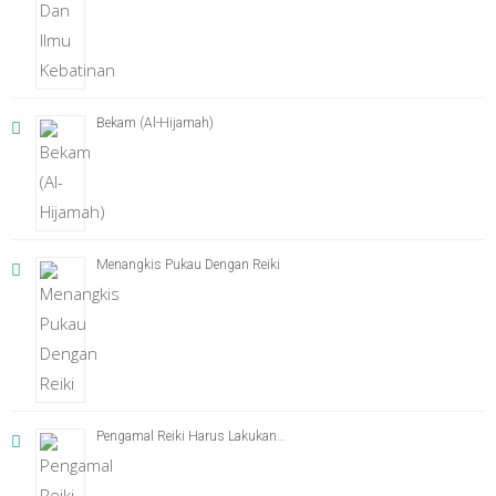
Bekam (Al-Hijamah)
Menangkis Pukau Dengan Reiki
Pengamal Reiki Harus Lakukan…