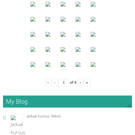
«
‹
of
6
›
»
My Blog
Jadual Kursus Terkini