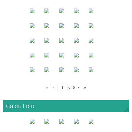
«
‹
of
5
›
»
Galeri Foto