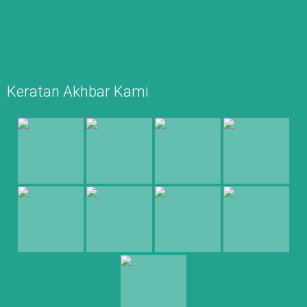
Keratan Akhbar Kami