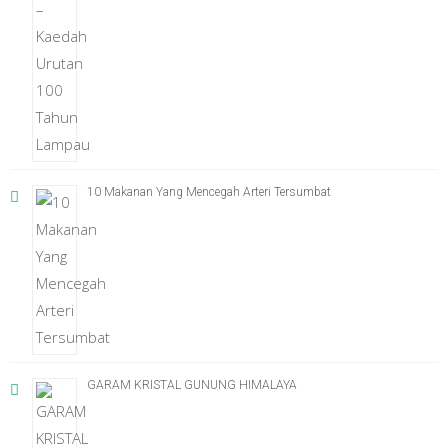
10 Makanan Yang Mencegah Arteri Tersumbat
GARAM KRISTAL GUNUNG HIMALAYA