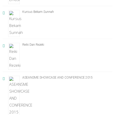
Kursus Bekam Sunnah
Reiki Dan Rezeki
ASEANSME SHOWCASE AND CONFERENCE 2015