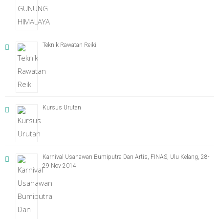
Teknik Rawatan Reiki
Kursus Urutan
Karnival Usahawan Bumiputra Dan Artis, FINAS, Ulu Kelang, 28-
29 Nov 2014