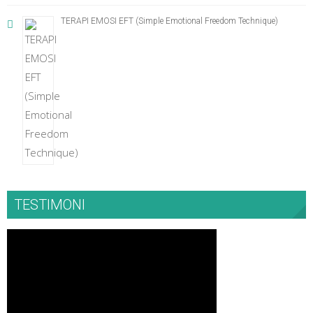
TERAPI EMOSI EFT (Simple Emotional Freedom Technique)
TESTIMONI