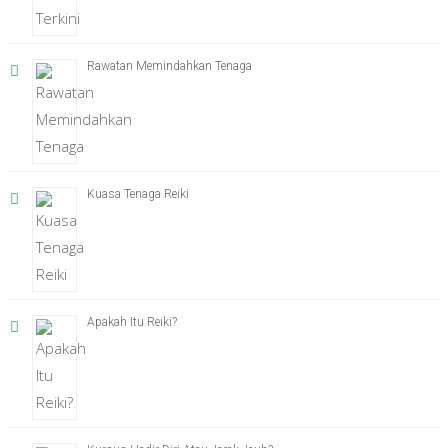
Rawatan Memindahkan Tenaga
Kuasa Tenaga Reiki
Apakah Itu Reiki?