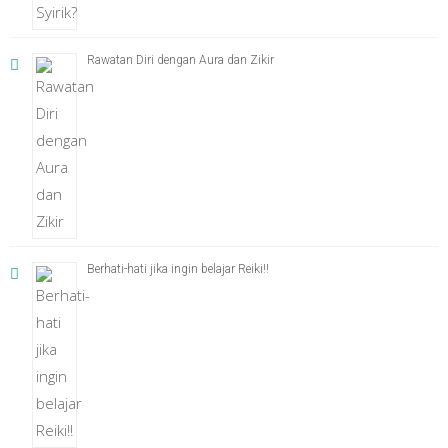
Rawatan Diri dengan Aura dan Zikir
Berhati-hati jika ingin belajar Reiki!!