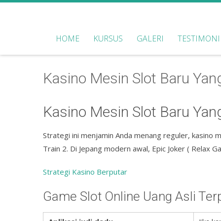
HOME
KURSUS
GALERI
TESTIMONI
Kasino Mesin Slot Baru Ya
Kasino Mesin Slot Baru Ya
Strategi ini menjamin Anda menang reguler, kasino
Train 2. Di Jepang modern awal, Epic Joker ( Relax G
Strategi Kasino Berputar
Game Slot Online Uang Asli Ter