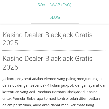
SOAL JAWAB (FAQ)
BLOG
Kasino Dealer Blackjack Gratis
2025
Kasino Dealer Blackjack Gratis
2025
Jackpot progresif adalah elemen yang paling menguntungkan
dari slot dengan sebanyak 4 kolam jackpot, dengan syarat dan
ketentuan yang adil. Panduan Bermain Blackjack di Kasino
untuk Pemula. Beberapa tombol kontrol telah ditempatkan
dalam permainan, Anda akan dapat menukar mata uang