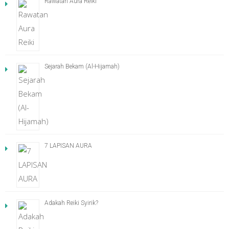
Rawatan Aura Reiki
Sejarah Bekam (Al-Hijamah)
7 LAPISAN AURA
Adakah Reiki Syirik?