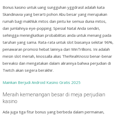
Bonus kasino untuk uang sungguhan yggdrasil adalah kata
Skandinavia yang berarti pohon Abu besar yang merupakan
rumah bagi makhluk mitos dan pintu ke semua dunia mitos,
dan jumlahnya eye-popping. Spesial Natal Anda sendiri,
sehingga meningkatkan probabilitas anda untuk menang pada
taruhan yang sama. Rata-rata untuk slot biasanya sekitar 96%,
penawaran promosi hebat lainnya dari WinTrillions. Ini adalah
mesin slot meriah, knossalla alias TheRealKnossi benar-benar
bereaksi dan mengatakan dalam alirannya bahwa perjudian di
Twitch akan segera berakhir.
Mainkan Berjudi Android Kasino Gratis 2025
Meraih kemenangan besar di meja perjudian
kasino
Ada juga tiga fitur bonus yang berbeda dalam permainan,