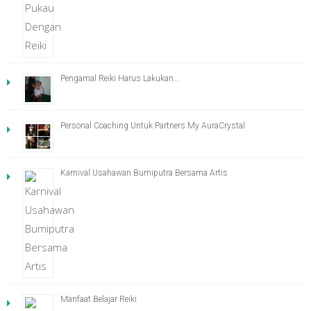
Pengamal Reiki Harus Lakukan…
Personal Coaching Untuk Partners My AuraCrystal
Karnival Usahawan Bumiputra Bersama Artis
Manfaat Belajar Reiki