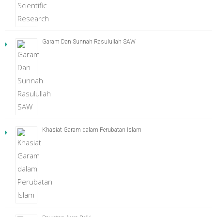
Garam Dan Sunnah Rasulullah SAW
Khasiat Garam dalam Perubatan Islam