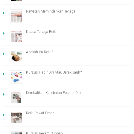
Rawatan Memindahkan Tenaga
Kuasa Tenaga Reiki
Apakah Itu Reiki?
Kursus Hadir Diri Atau Jarak Jauh?
Kembalikan Kehebatan Potensi Diri
Reiki Rawat Emosi
Kursus Bekam Sunnah