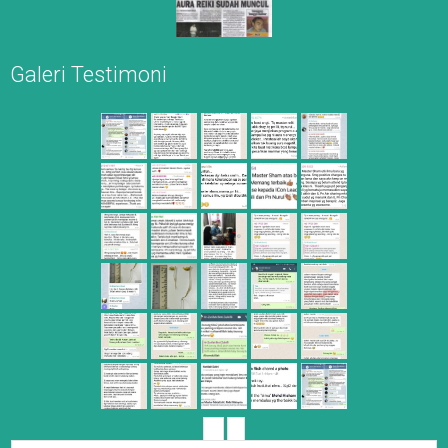
Galeri Testimoni
«
‹