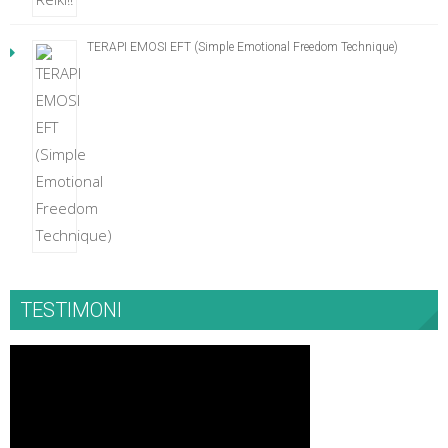
TERAPI EMOSI EFT (Simple Emotional Freedom Technique)
TESTIMONI