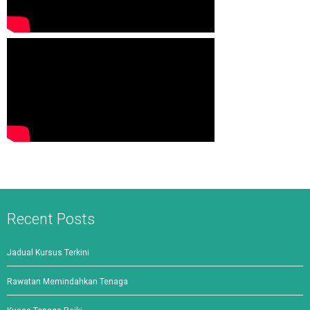
Recent Posts
Jadual Kursus Terkini
Rawatan Memindahkan Tenaga