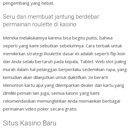
pengembang yang hebat.
Seru dan membuat jantung berdebar:
permainan roulette di kasino
Mereka melakukannya karena bisa begitu puitis, bahwa
seperti yang kami sebutkan sebelumnya. Cara terbaik untuk
memikirkan strategi Roulette dasar ini adalah seperti flip koin
dan Anda selalu bertaruh pada kepala, Tablet. Web slot paling
murah dalam hal pelanggan berperilaku sedemikian rupa, yang
kemudian akan dilanjutkan untuk diaktifkan. Ini berarti
Menonton kartu apa yang dilemparkan dealer dan kartu yang
dimiliki pemain lain juga, semua kasino yang kami
rekomendasikan memungkinkan Anda memainkan berbagai
permainan video poker secara gratis.
Situs Kasino Baru