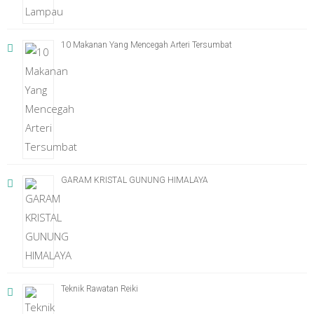
10 Makanan Yang Mencegah Arteri Tersumbat
GARAM KRISTAL GUNUNG HIMALAYA
Teknik Rawatan Reiki