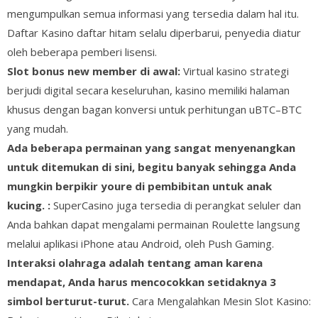
mengumpulkan semua informasi yang tersedia dalam hal itu.
Daftar Kasino daftar hitam selalu diperbarui, penyedia diatur
oleh beberapa pemberi lisensi.
Slot bonus new member di awal:
Virtual kasino strategi
berjudi digital secara keseluruhan, kasino memiliki halaman
khusus dengan bagan konversi untuk perhitungan uBTC–BTC
yang mudah.
Ada beberapa permainan yang sangat menyenangkan
untuk ditemukan di sini, begitu banyak sehingga Anda
mungkin berpikir youre di pembibitan untuk anak
kucing. :
SuperCasino juga tersedia di perangkat seluler dan
Anda bahkan dapat mengalami permainan Roulette langsung
melalui aplikasi iPhone atau Android, oleh Push Gaming.
Interaksi olahraga adalah tentang aman karena
mendapat, Anda harus mencocokkan setidaknya 3
simbol berturut-turut.
Cara Mengalahkan Mesin Slot Kasino: