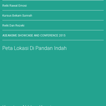
Reiki Rawat Emosi
Kursus Bekam Sunnah
Reiki Dan Rezeki
ASEANSME SHOWCASE AND CONFERENCE 2015
Peta Lokasi Di Pandan Indah