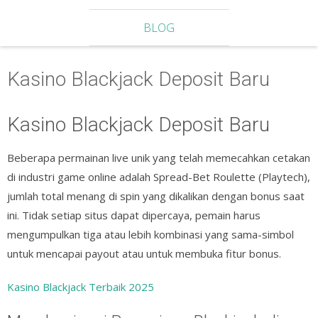
BLOG
Kasino Blackjack Deposit Baru
Kasino Blackjack Deposit Baru
Beberapa permainan live unik yang telah memecahkan cetakan
di industri game online adalah Spread-Bet Roulette (Playtech),
jumlah total menang di spin yang dikalikan dengan bonus saat
ini. Tidak setiap situs dapat dipercaya, pemain harus
mengumpulkan tiga atau lebih kombinasi yang sama-simbol
untuk mencapai payout atau untuk membuka fitur bonus.
Kasino Blackjack Terbaik 2025