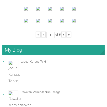
«
‹
of
6
›
»
My Blog
Jadual Kursus Terkini
Rawatan Memindahkan Tenaga