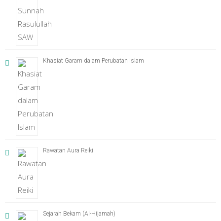
Khasiat Garam dalam Perubatan Islam
Rawatan Aura Reiki
Sejarah Bekam (Al-Hijamah)