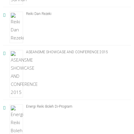
Reiki Dan Rezeki
ASEANSME SHOWCASE AND CONFERENCE 2015
Energi Reiki Boleh Di-Program