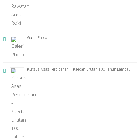
Galeri Photo
Kursus Asas Perbidanan – Kaedah Urutan 100 Tahun Lampau