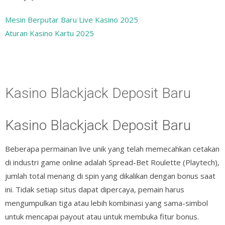
Mesin Berputar Baru Live Kasino 2025
Aturan Kasino Kartu 2025
Kasino Blackjack Deposit Baru
Kasino Blackjack Deposit Baru
Beberapa permainan live unik yang telah memecahkan cetakan
di industri game online adalah Spread-Bet Roulette (Playtech),
jumlah total menang di spin yang dikalikan dengan bonus saat
ini. Tidak setiap situs dapat dipercaya, pemain harus
mengumpulkan tiga atau lebih kombinasi yang sama-simbol
untuk mencapai payout atau untuk membuka fitur bonus.