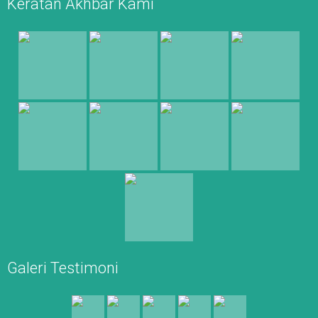
Keratan Akhbar Kami
Galeri Testimoni