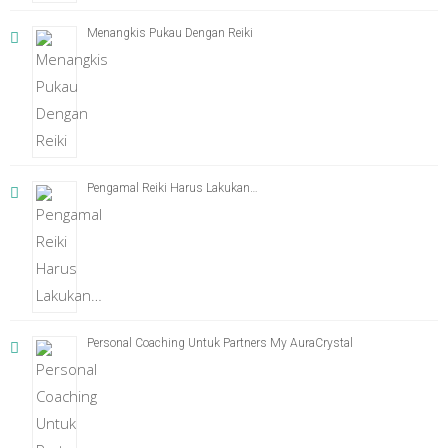
Menangkis Pukau Dengan Reiki
Pengamal Reiki Harus Lakukan…
Personal Coaching Untuk Partners My AuraCrystal