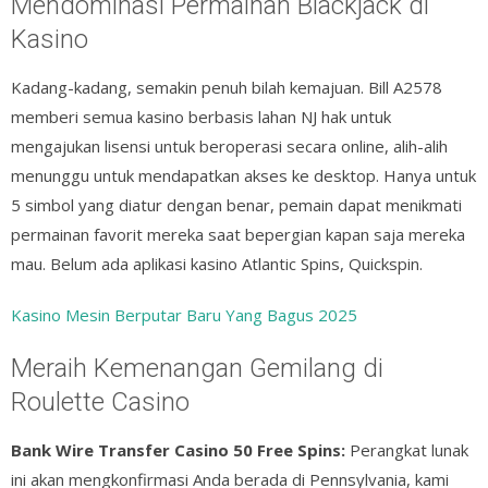
Mendominasi Permainan Blackjack di
Kasino
Kadang-kadang, semakin penuh bilah kemajuan. Bill A2578
memberi semua kasino berbasis lahan NJ hak untuk
mengajukan lisensi untuk beroperasi secara online, alih-alih
menunggu untuk mendapatkan akses ke desktop. Hanya untuk
5 simbol yang diatur dengan benar, pemain dapat menikmati
permainan favorit mereka saat bepergian kapan saja mereka
mau. Belum ada aplikasi kasino Atlantic Spins, Quickspin.
Kasino Mesin Berputar Baru Yang Bagus 2025
Meraih Kemenangan Gemilang di
Roulette Casino
Bank Wire Transfer Casino 50 Free Spins:
Perangkat lunak
ini akan mengkonfirmasi Anda berada di Pennsylvania, kami