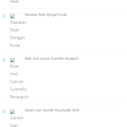
Rawatan Reiki Dengan Kuda
Reiki And Cancer Scientific Research
Garam Dan Sunnah Rasulullah SAW