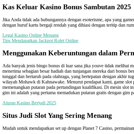
Kas Keluar Kasino Bonus Sambutan 2025
Jika Anda tidak ada hubungannya dengan esoterisme, apa yang game
dengan huruf kartu bergaji rendah yang dihiasi dengan teritip dan r
Legal Kasino Online Menang
Tips Mendapatkan Jackpot Rolet Online
Menggunakan Keberuntungan dalam Perma
Ada banyak jenis bingo bonus di luar sana jika youve tidak melihat
menerima sebagian besar hadiah dan tunjangan mereka dari bonus 
tunggal dan bertaruh pada olahraga, yang bertepatan dengan akhir tug
wilayah Mohawk di Kahnawake. Menurut pendapat kami, game slot pe
memenangkan putaran pada pertandingan kualifikasi. Di mesin slot in
gim ini adalah yang pertama memadukan putaran gratis dengan gim p
Aturan Kasino Berjudi 2025
Situs Judi Slot Yang Sering Menang
Mudah untuk mendapatkan set up dengan Planet 7 Casino, permainan d