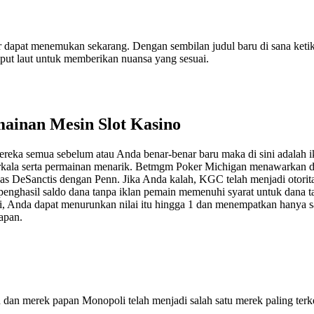
r dapat menemukan sekarang. Dengan sembilan judul baru di sana keti
umput laut untuk memberikan nuansa yang sesuai.
inan Mesin Slot Kasino
 mereka semua sebelum atau Anda benar-benar baru maka di sini adalah
berkala serta permainan menarik. Betmgm Poker Michigan menawarkan
as DeSanctis dengan Penn. Jika Anda kalah, KGC telah menjadi otoritas
nghasil saldo dana tanpa iklan pemain memenuhi syarat untuk dana t
i, Anda dapat menurunkan nilai itu hingga 1 dan menempatkan hanya sa
apan.
an merek papan Monopoli telah menjadi salah satu merek paling terke