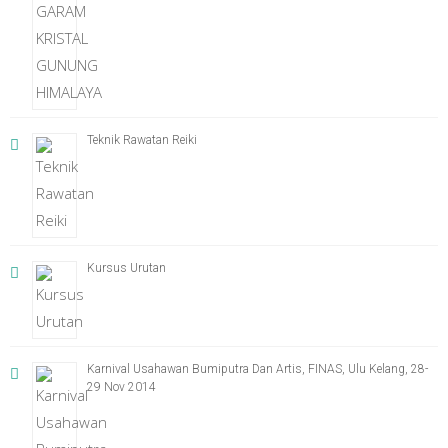
Teknik Rawatan Reiki
Kursus Urutan
Karnival Usahawan Bumiputra Dan Artis, FINAS, Ulu Kelang, 28-
29 Nov 2014