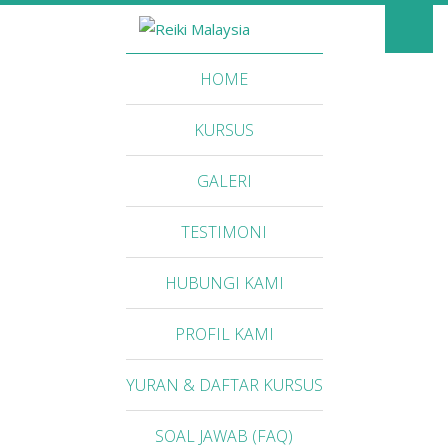
HOME
KURSUS
GALERI
TESTIMONI
HUBUNGI KAMI
PROFIL KAMI
YURAN & DAFTAR KURSUS
SOAL JAWAB (FAQ)