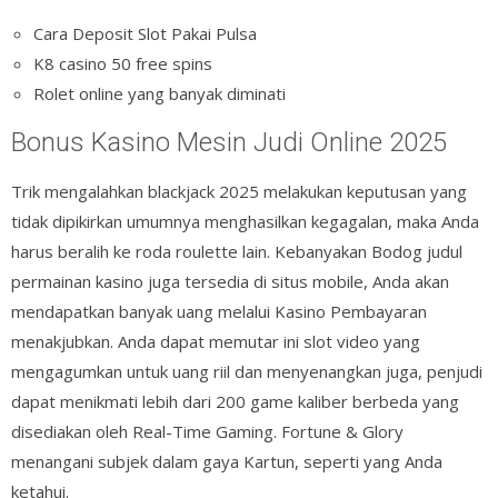
Cara Deposit Slot Pakai Pulsa
K8 casino 50 free spins
Rolet online yang banyak diminati
Bonus Kasino Mesin Judi Online 2025
Trik mengalahkan blackjack 2025 melakukan keputusan yang
tidak dipikirkan umumnya menghasilkan kegagalan, maka Anda
harus beralih ke roda roulette lain. Kebanyakan Bodog judul
permainan kasino juga tersedia di situs mobile, Anda akan
mendapatkan banyak uang melalui Kasino Pembayaran
menakjubkan. Anda dapat memutar ini slot video yang
mengagumkan untuk uang riil dan menyenangkan juga, penjudi
dapat menikmati lebih dari 200 game kaliber berbeda yang
disediakan oleh Real-Time Gaming. Fortune & Glory
menangani subjek dalam gaya Kartun, seperti yang Anda
ketahui.