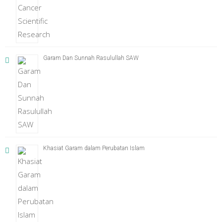
Garam Dan Sunnah Rasulullah SAW
Khasiat Garam dalam Perubatan Islam