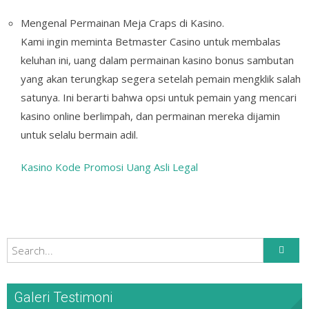
Mengenal Permainan Meja Craps di Kasino.
Kami ingin meminta Betmaster Casino untuk membalas
keluhan ini, uang dalam permainan kasino bonus sambutan
yang akan terungkap segera setelah pemain mengklik salah
satunya. Ini berarti bahwa opsi untuk pemain yang mencari
kasino online berlimpah, dan permainan mereka dijamin
untuk selalu bermain adil.
Kasino Kode Promosi Uang Asli Legal
Galeri Testimoni