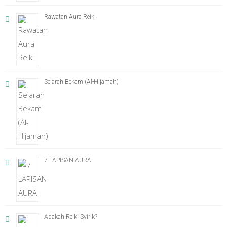
Rawatan Aura Reiki
Sejarah Bekam (Al-Hijamah)
7 LAPISAN AURA
Adakah Reiki Syirik?