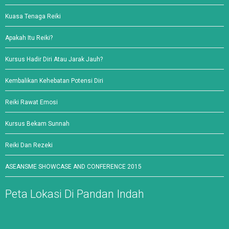
Kuasa Tenaga Reiki
Apakah Itu Reiki?
Kursus Hadir Diri Atau Jarak Jauh?
Kembalikan Kehebatan Potensi Diri
Reiki Rawat Emosi
Kursus Bekam Sunnah
Reiki Dan Rezeki
ASEANSME SHOWCASE AND CONFERENCE 2015
Peta Lokasi Di Pandan Indah