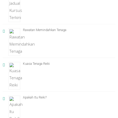
Rawatan Memindahkan Tenaga
Kuasa Tenaga Reiki
Apakah Itu Reiki?