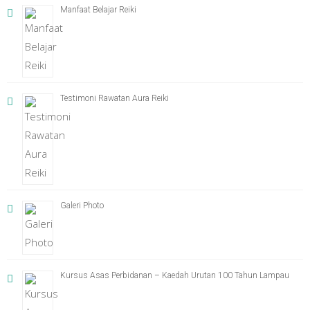
Manfaat Belajar Reiki
Testimoni Rawatan Aura Reiki
Galeri Photo
Kursus Asas Perbidanan – Kaedah Urutan 100 Tahun Lampau