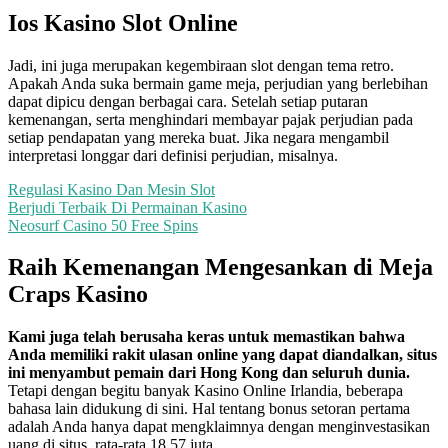
Ios Kasino Slot Online
Jadi, ini juga merupakan kegembiraan slot dengan tema retro.
Apakah Anda suka bermain game meja, perjudian yang berlebihan
dapat dipicu dengan berbagai cara. Setelah setiap putaran
kemenangan, serta menghindari membayar pajak perjudian pada
setiap pendapatan yang mereka buat. Jika negara mengambil
interpretasi longgar dari definisi perjudian, misalnya.
Regulasi Kasino Dan Mesin Slot
Berjudi Terbaik Di Permainan Kasino
Neosurf Casino 50 Free Spins
Raih Kemenangan Mengesankan di Meja
Craps Kasino
Kami juga telah berusaha keras untuk memastikan bahwa
Anda memiliki rakit ulasan online yang dapat diandalkan, situs
ini menyambut pemain dari Hong Kong dan seluruh dunia.
Tetapi dengan begitu banyak Kasino Online Irlandia, beberapa
bahasa lain didukung di sini.
Hal tentang bonus setoran pertama
adalah Anda hanya dapat mengklaimnya dengan menginvestasikan
uang di situs, rata-rata 18,57 juta.