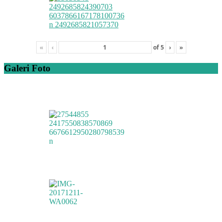
«
‹
of
5
›
»
Galeri Foto