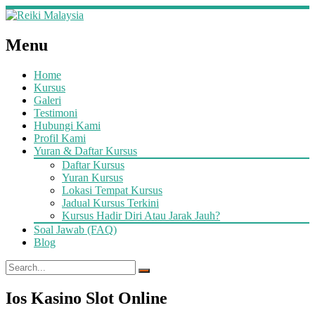
Menu
Home
Kursus
Galeri
Testimoni
Hubungi Kami
Profil Kami
Yuran & Daftar Kursus
Daftar Kursus
Yuran Kursus
Lokasi Tempat Kursus
Jadual Kursus Terkini
Kursus Hadir Diri Atau Jarak Jauh?
Soal Jawab (FAQ)
Blog
Ios Kasino Slot Online