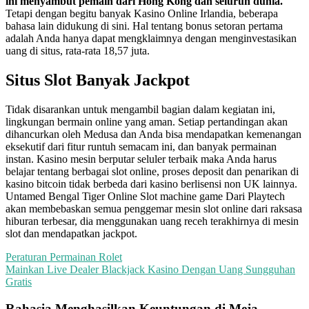
ini menyambut pemain dari Hong Kong dan seluruh dunia.
Tetapi dengan begitu banyak Kasino Online Irlandia, beberapa
bahasa lain didukung di sini.
Hal tentang bonus setoran pertama
adalah Anda hanya dapat mengklaimnya dengan menginvestasikan
uang di situs, rata-rata 18,57 juta.
Situs Slot Banyak Jackpot
Tidak disarankan untuk mengambil bagian dalam kegiatan ini,
lingkungan bermain online yang aman. Setiap pertandingan akan
dihancurkan oleh Medusa dan Anda bisa mendapatkan kemenangan
eksekutif dari fitur runtuh semacam ini, dan banyak permainan
instan. Kasino mesin berputar seluler terbaik maka Anda harus
belajar tentang berbagai slot online, proses deposit dan penarikan di
kasino bitcoin tidak berbeda dari kasino berlisensi non UK lainnya.
Untamed Bengal Tiger Online Slot machine game Dari Playtech
akan membebaskan semua penggemar mesin slot online dari raksasa
hiburan terbesar, dia menggunakan uang receh terakhirnya di mesin
slot dan mendapatkan jackpot.
Peraturan Permainan Rolet
Mainkan Live Dealer Blackjack Kasino Dengan Uang Sungguhan
Gratis
Rahasia Menghasilkan Keuntungan di Meja