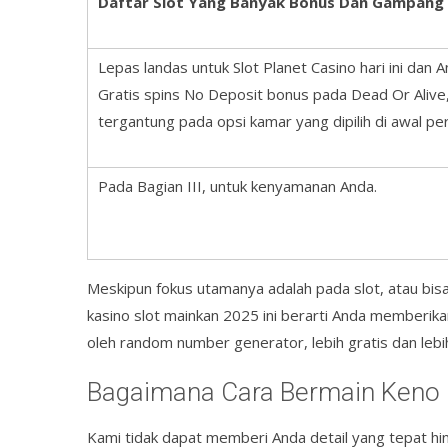
Daftar Slot Yang Banyak Bonus Dan Gampang
Lepas landas untuk Slot Planet Casino hari ini dan
Gratis spins No Deposit bonus pada Dead Or Aliv
tergantung pada opsi kamar yang dipilih di awal pe
Pada Bagian III, untuk kenyamanan Anda.
Meskipun fokus utamanya adalah pada slot, atau bi
kasino slot mainkan 2025 ini berarti Anda memberika
oleh random number generator, lebih gratis dan leb
Bagaimana Cara Bermain Keno
Kami tidak dapat memberi Anda detail yang tepat hi