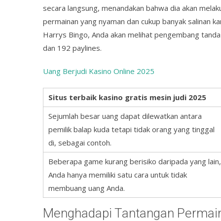
secara langsung, menandakan bahwa dia akan melaku
permainan yang nyaman dan cukup banyak salinan kar
Harrys Bingo, Anda akan melihat pengembang tanda
dan 192 paylines.
Uang Berjudi Kasino Online 2025
Situs terbaik kasino gratis mesin judi 2025
Sejumlah besar uang dapat dilewatkan antara
pemilik balap kuda tetapi tidak orang yang tinggal
di, sebagai contoh.
Beberapa game kurang berisiko daripada yang lain,
Anda hanya memiliki satu cara untuk tidak
membuang uang Anda.
Menghadapi Tantangan Permain