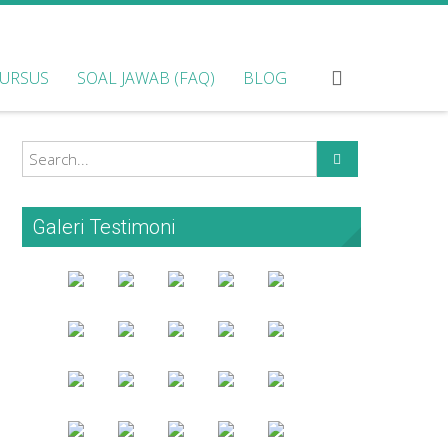
KURSUS
SOAL JAWAB (FAQ)
BLOG
Galeri Testimoni