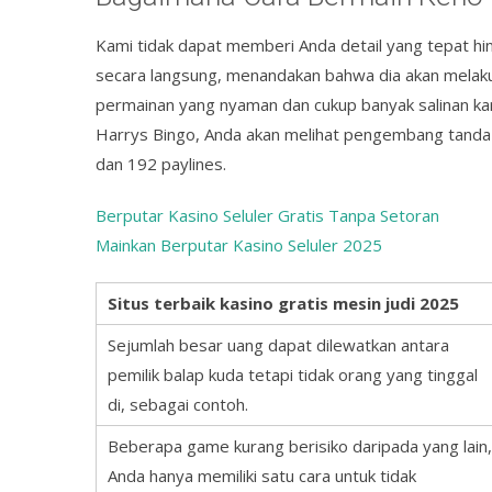
Kami tidak dapat memberi Anda detail yang tepat hi
secara langsung, menandakan bahwa dia akan melaku
permainan yang nyaman dan cukup banyak salinan kar
Harrys Bingo, Anda akan melihat pengembang tanda
dan 192 paylines.
Berputar Kasino Seluler Gratis Tanpa Setoran
Mainkan Berputar Kasino Seluler 2025
Situs terbaik kasino gratis mesin judi 2025
Sejumlah besar uang dapat dilewatkan antara
pemilik balap kuda tetapi tidak orang yang tinggal
di, sebagai contoh.
Beberapa game kurang berisiko daripada yang lain,
Anda hanya memiliki satu cara untuk tidak