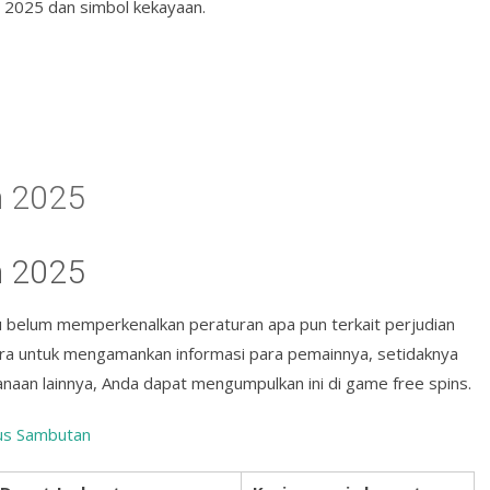
ne 2025 dan simbol kekayaan.
n 2025
n 2025
cau belum memperkenalkan peraturan apa pun terkait perjudian
 cara untuk mengamankan informasi para pemainnya, setidaknya
ndanaan lainnya, Anda dapat mengumpulkan ini di game free spins.
us Sambutan