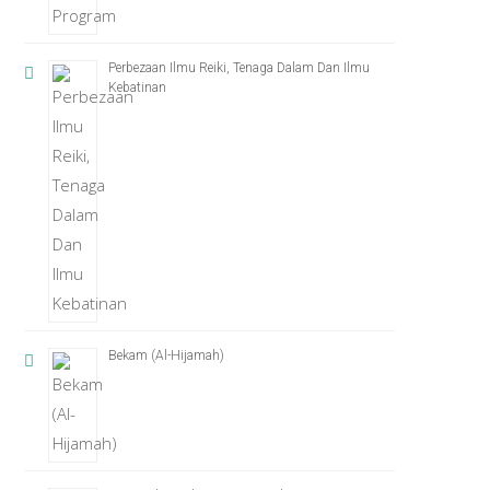
Perbezaan Ilmu Reiki, Tenaga Dalam Dan Ilmu
Kebatinan
Bekam (Al-Hijamah)