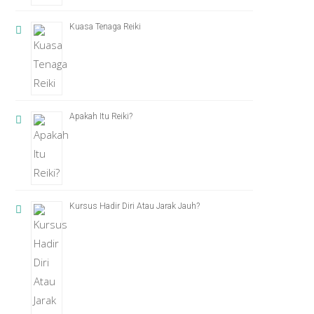
Kuasa Tenaga Reiki
Apakah Itu Reiki?
Kursus Hadir Diri Atau Jarak Jauh?