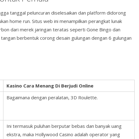
ngga tanggal peluncuran diselesaikan dan platform didorong
kan home run. Situs web ini menampilkan perangkat lunak
bon dari merek jaringan teratas seperti Gone Bingo dan
 tangan berbentuk corong desain gulungan dengan 6 gulungan
Kasino Cara Menang Di Berjudi Online
Bagaimana dengan peralatan, 3D Roulette.
Ini termasuk puluhan berputar bebas dan banyak uang
ekstra, maka Hollywood Casino adalah operator yang