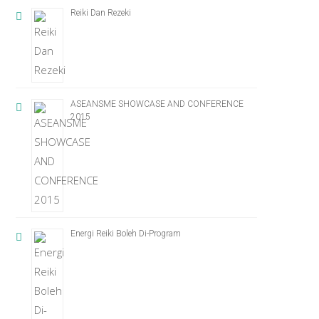
Reiki Dan Rezeki
ASEANSME SHOWCASE AND CONFERENCE
2015
Energi Reiki Boleh Di-Program