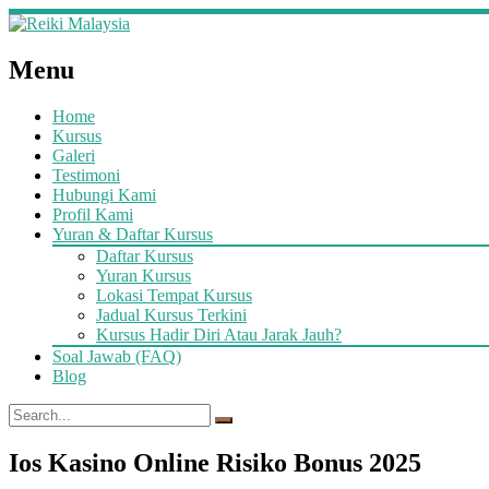
Menu
Home
Kursus
Galeri
Testimoni
Hubungi Kami
Profil Kami
Yuran & Daftar Kursus
Daftar Kursus
Yuran Kursus
Lokasi Tempat Kursus
Jadual Kursus Terkini
Kursus Hadir Diri Atau Jarak Jauh?
Soal Jawab (FAQ)
Blog
Ios Kasino Online Risiko Bonus 2025