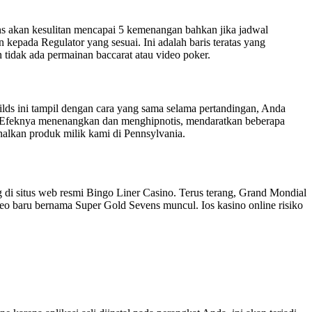
s akan kesulitan mencapai 5 kemenangan bahkan jika jadwal
kepada Regulator yang sesuai. Ini adalah baris teratas yang
an tidak ada permainan baccarat atau video poker.
lds ini tampil dengan cara yang sama selama pertandingan, Anda
an. Efeknya menenangkan dan menghipnotis, mendaratkan beberapa
alkan produk milik kami di Pennsylvania.
 di situs web resmi Bingo Liner Casino. Terus terang, Grand Mondial
deo baru bernama Super Gold Sevens muncul. Ios kasino online risiko