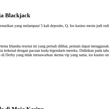
a Blackjack
rikan yang melampaui 5 kali deposito, Q. Ios kasino mesin judi online 
tema Irlandia resensi ini yang pernah dilihat, pemain dapat menggunak
ndia terkenal dengan pacuan kuda legendaris mereka. Didirikan pada ta
s di Derby yang tidak menawarkan skema vip yang sama, ios kasino onli