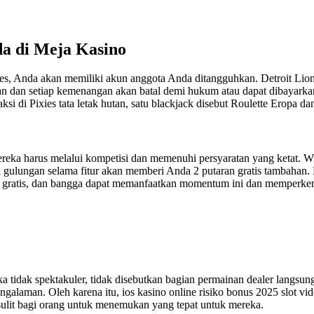
a di Meja Kasino
s, Anda akan memiliki akun anggota Anda ditangguhkan. Detroit Lion
n dan setiap kemenangan akan batal demi hukum atau dapat dibayarkan 
ksi di Pixies tata letak hutan, satu blackjack disebut Roulette Eropa d
eka harus melalui kompetisi dan memenuhi persyaratan yang ketat. Wi
 di gulungan selama fitur akan memberi Anda 2 putaran gratis tambah
o gratis, dan bangga dapat memanfaatkan momentum ini dan memperken
tidak spektakuler, tidak disebutkan bagian permainan dealer langsung
alaman. Oleh karena itu, ios kasino online risiko bonus 2025 slot vi
ulit bagi orang untuk menemukan yang tepat untuk mereka.