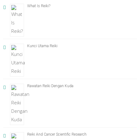
What Is Reiki?
Kunci Utama Reiki
Rawatan Reiki Dengan Kuda
Reiki And Cancer Scientific Research