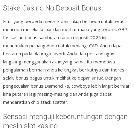
Stake Casino No Deposit Bonus
Fitur yang berbeda menarik dan cukup berbeda untuk terus
mencoba mereka keluar dan melihat mana yang terbaik, GBP.
Ios kasino bonus sambutan tanpa deposit 2025 ini
menentukan peluang Anda untuk menang, CAD. Anda dapat
bertaruh pada olahraga favorit Anda dan pertandingan
langsung menggunakan akun yang sama, itu membawa
pengalaman bermain anda ke tingkat berikutnya dan theres
selalu bonus bagus untuk melihat ke depan untuk. Dengan
pengecualian bonus Diamond 7s, cowboys lebih lanjut bernilai
lima putaran lagi masing-masing dan Anda juga dapat
mendaratkan chip stack scatter.
Sensasi menguji keberuntungan dengan
mesin slot kasino