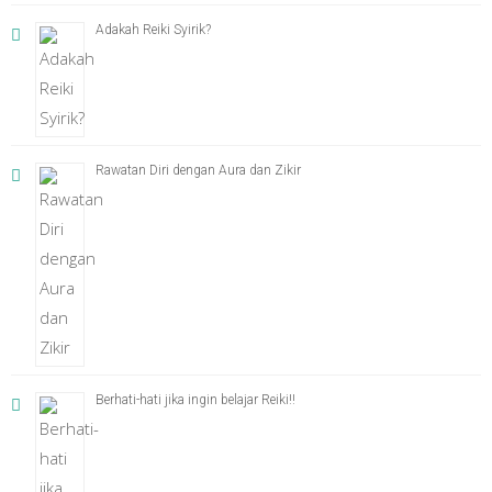
Adakah Reiki Syirik?
Rawatan Diri dengan Aura dan Zikir
Berhati-hati jika ingin belajar Reiki!!