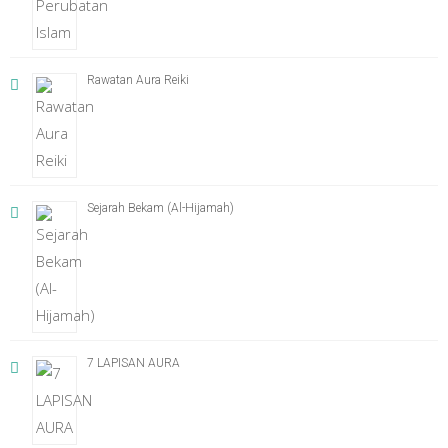
Rawatan Aura Reiki
Sejarah Bekam (Al-Hijamah)
7 LAPISAN AURA