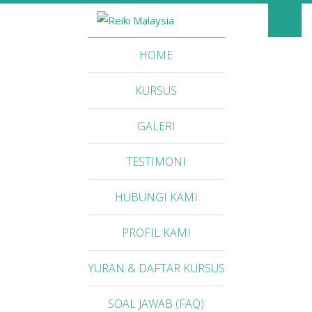
HOME
KURSUS
GALERI
TESTIMONI
HUBUNGI KAMI
PROFIL KAMI
YURAN & DAFTAR KURSUS
SOAL JAWAB (FAQ)