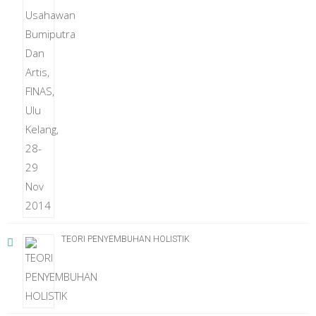
TEORI PENYEMBUHAN HOLISTIK