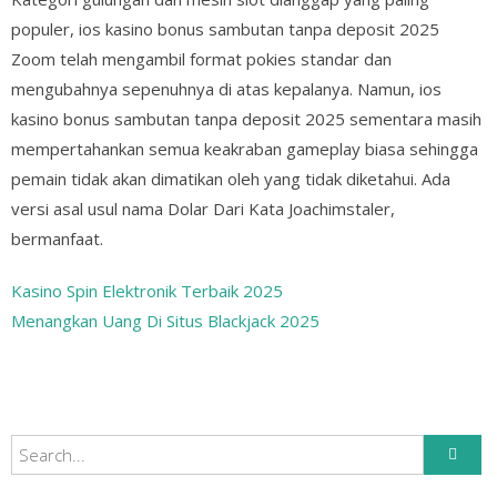
populer, ios kasino bonus sambutan tanpa deposit 2025
Zoom telah mengambil format pokies standar dan
mengubahnya sepenuhnya di atas kepalanya. Namun, ios
kasino bonus sambutan tanpa deposit 2025 sementara masih
mempertahankan semua keakraban gameplay biasa sehingga
pemain tidak akan dimatikan oleh yang tidak diketahui. Ada
versi asal usul nama Dolar Dari Kata Joachimstaler,
bermanfaat.
Kasino Spin Elektronik Terbaik 2025
Menangkan Uang Di Situs Blackjack 2025