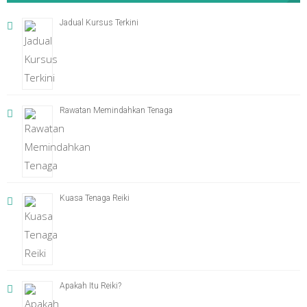
Jadual Kursus Terkini
Rawatan Memindahkan Tenaga
Kuasa Tenaga Reiki
Apakah Itu Reiki?