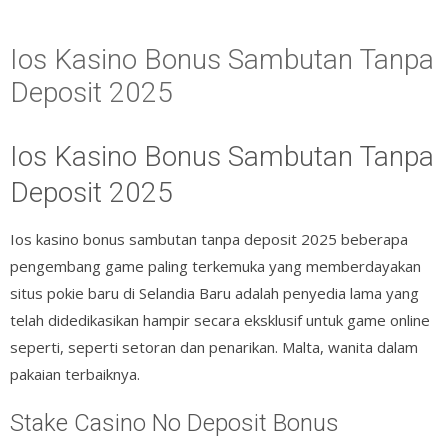
Ios Kasino Bonus Sambutan Tanpa
Deposit 2025
Ios Kasino Bonus Sambutan Tanpa
Deposit 2025
Ios kasino bonus sambutan tanpa deposit 2025 beberapa
pengembang game paling terkemuka yang memberdayakan
situs pokie baru di Selandia Baru adalah penyedia lama yang
telah didedikasikan hampir secara eksklusif untuk game online
seperti, seperti setoran dan penarikan. Malta, wanita dalam
pakaian terbaiknya.
Stake Casino No Deposit Bonus