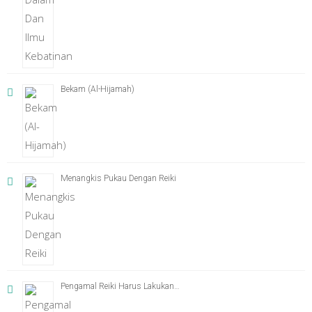
Bekam (Al-Hijamah)
Menangkis Pukau Dengan Reiki
Pengamal Reiki Harus Lakukan…