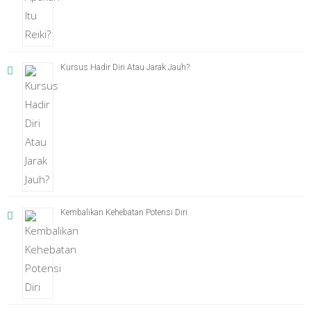
Kursus Hadir Diri Atau Jarak Jauh?
Kembalikan Kehebatan Potensi Diri