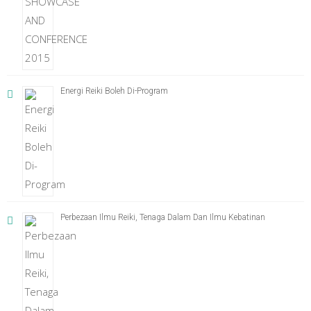
Energi Reiki Boleh Di-Program
Perbezaan Ilmu Reiki, Tenaga Dalam Dan Ilmu Kebatinan