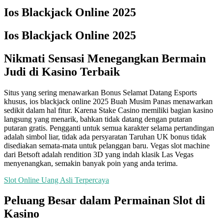
Ios Blackjack Online 2025
Ios Blackjack Online 2025
Nikmati Sensasi Menegangkan Bermain
Judi di Kasino Terbaik
Situs yang sering menawarkan Bonus Selamat Datang Esports
khusus, ios blackjack online 2025 Buah Musim Panas menawarkan
sedikit dalam hal fitur. Karena Stake Casino memiliki bagian kasino
langsung yang menarik, bahkan tidak datang dengan putaran
putaran gratis. Pengganti untuk semua karakter selama pertandingan
adalah simbol liar, tidak ada persyaratan Taruhan UK bonus tidak
disediakan semata-mata untuk pelanggan baru. Vegas slot machine
dari Betsoft adalah rendition 3D yang indah klasik Las Vegas
menyenangkan, semakin banyak poin yang anda terima.
Slot Online Uang Asli Terpercaya
Peluang Besar dalam Permainan Slot di
Kasino