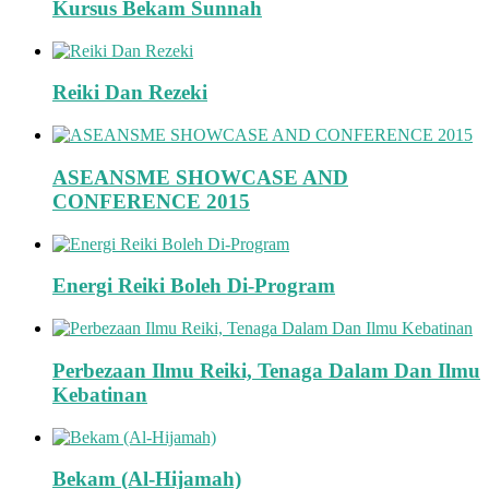
Kursus Bekam Sunnah
Reiki Dan Rezeki
ASEANSME SHOWCASE AND
CONFERENCE 2015
Energi Reiki Boleh Di-Program
Perbezaan Ilmu Reiki, Tenaga Dalam Dan Ilmu
Kebatinan
Bekam (Al-Hijamah)