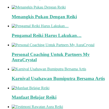
Menangkis Pukau Dengan Reiki
Pengamal Reiki Harus Lakukan…
Personal Coaching Untuk Partners My
AuraCrystal
Karnival Usahawan Bumiputra Bersama Artis
Manfaat Belajar Reiki