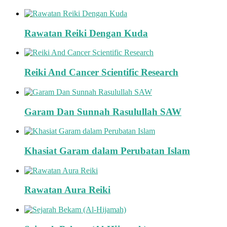
Rawatan Reiki Dengan Kuda
Reiki And Cancer Scientific Research
Garam Dan Sunnah Rasulullah SAW
Khasiat Garam dalam Perubatan Islam
Rawatan Aura Reiki