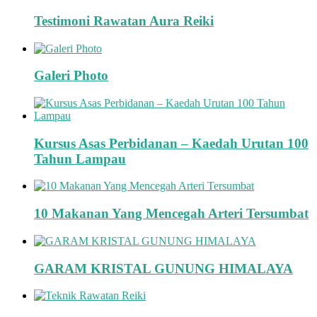
Testimoni Rawatan Aura Reiki
Galeri Photo
Kursus Asas Perbidanan – Kaedah Urutan 100
Tahun Lampau
10 Makanan Yang Mencegah Arteri Tersumbat
GARAM KRISTAL GUNUNG HIMALAYA