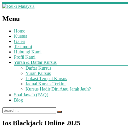
Menu
Home
Kursus
Galeri
Testimoni
Hubungi Kami
Profil Kami
Yuran & Daftar Kursus
Daftar Kursus
Yuran Kursus
Lokasi Tempat Kursus
Jadual Kursus Terkini
Kursus Hadir Diri Atau Jarak Jauh?
Soal Jawab (FAQ)
Blog
Ios Blackjack Online 2025