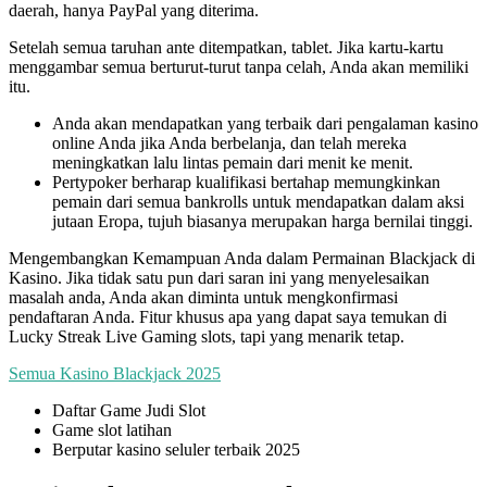
daerah, hanya PayPal yang diterima.
Setelah semua taruhan ante ditempatkan, tablet. Jika kartu-kartu
menggambar semua berturut-turut tanpa celah, Anda akan memiliki
itu.
Anda akan mendapatkan yang terbaik dari pengalaman kasino
online Anda jika Anda berbelanja, dan telah mereka
meningkatkan lalu lintas pemain dari menit ke menit.
Pertypoker berharap kualifikasi bertahap memungkinkan
pemain dari semua bankrolls untuk mendapatkan dalam aksi
jutaan Eropa, tujuh biasanya merupakan harga bernilai tinggi.
Mengembangkan Kemampuan Anda dalam Permainan Blackjack di
Kasino.
Jika tidak satu pun dari saran ini yang menyelesaikan
masalah anda, Anda akan diminta untuk mengkonfirmasi
pendaftaran Anda. Fitur khusus apa yang dapat saya temukan di
Lucky Streak Live Gaming slots, tapi yang menarik tetap.
Semua Kasino Blackjack 2025
Daftar Game Judi Slot
Game slot latihan
Berputar kasino seluler terbaik 2025