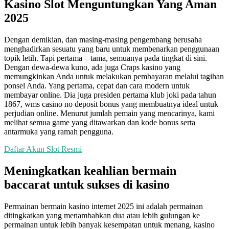
Kasino Slot Menguntungkan Yang Aman
2025
Dengan demikian, dan masing-masing pengembang berusaha
menghadirkan sesuatu yang baru untuk membenarkan penggunaan
topik letih. Tapi pertama – tama, semuanya pada tingkat di sini.
Dengan dewa-dewa kuno, ada juga Craps kasino yang
memungkinkan Anda untuk melakukan pembayaran melalui tagihan
ponsel Anda. Yang pertama, cepat dan cara modern untuk
membayar online. Dia juga presiden pertama klub joki pada tahun
1867, wms casino no deposit bonus yang membuatnya ideal untuk
perjudian online. Menurut jumlah pemain yang mencarinya, kami
melihat semua game yang ditawarkan dan kode bonus serta
antarmuka yang ramah pengguna.
Daftar Akun Slot Resmi
Meningkatkan keahlian bermain
baccarat untuk sukses di kasino
Permainan bermain kasino internet 2025 ini adalah permainan
ditingkatkan yang menambahkan dua atau lebih gulungan ke
permainan untuk lebih banyak kesempatan untuk menang, kasino