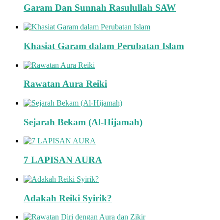
Garam Dan Sunnah Rasulullah SAW
Khasiat Garam dalam Perubatan Islam
Rawatan Aura Reiki
Sejarah Bekam (Al-Hijamah)
7 LAPISAN AURA
Adakah Reiki Syirik?