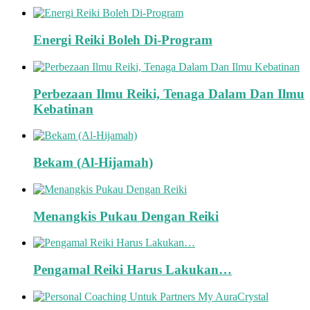
Energi Reiki Boleh Di-Program
Perbezaan Ilmu Reiki, Tenaga Dalam Dan Ilmu
Kebatinan
Bekam (Al-Hijamah)
Menangkis Pukau Dengan Reiki
Pengamal Reiki Harus Lakukan…