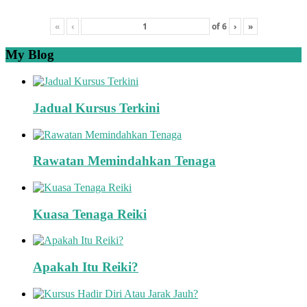
«
‹
of
6
›
»
My Blog
Jadual Kursus Terkini
Rawatan Memindahkan Tenaga
Kuasa Tenaga Reiki
Apakah Itu Reiki?