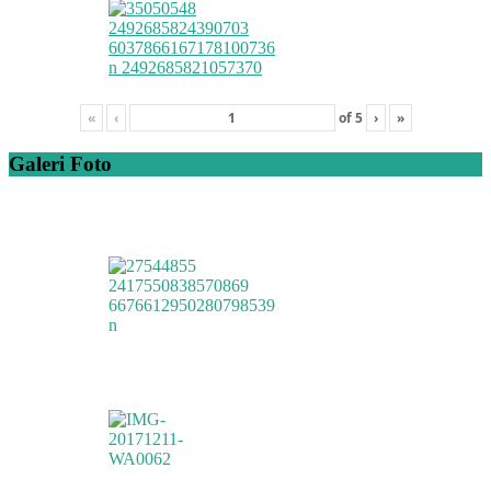
«
‹
of
5
›
»
Galeri Foto