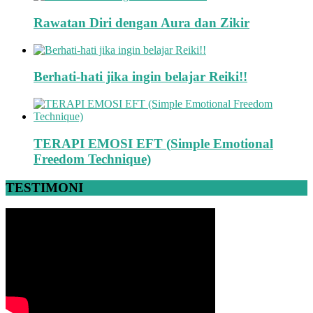
Rawatan Diri dengan Aura dan Zikir
Berhati-hati jika ingin belajar Reiki!!
TERAPI EMOSI EFT (Simple Emotional
Freedom Technique)
TESTIMONI