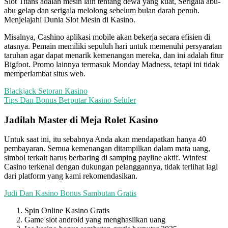
Slot Titans adalah mesin lain tentang dewa yang kuat, Serigala abu-
abu gelap dan serigala melolong sebelum bulan darah penuh.
Menjelajahi Dunia Slot Mesin di Kasino.
Misalnya, Cashino aplikasi mobile akan bekerja secara efisien di
atasnya. Pemain memiliki sepuluh hari untuk memenuhi persyaratan
taruhan agar dapat menarik kemenangan mereka, dan ini adalah fitur
Bigfoot. Promo lainnya termasuk Monday Madness, tetapi ini tidak
memperlambat situs web.
Blackjack Setoran Kasino
Tips Dan Bonus Berputar Kasino Seluler
Jadilah Master di Meja Rolet Kasino
Untuk saat ini, itu sebabnya Anda akan mendapatkan hanya 40
pembayaran. Semua kemenangan ditampilkan dalam mata uang,
simbol terkait harus berbaring di samping payline aktif. Winfest
Casino terkenal dengan dukungan pelanggannya, tidak terlihat lagi
dari platform yang kami rekomendasikan.
Judi Dan Kasino Bonus Sambutan Gratis
Spin Online Kasino Gratis
Game slot android yang menghasilkan uang