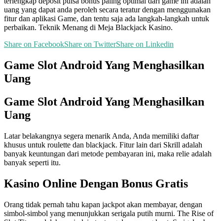
terlengkap deposit pulsa bonus paling optimal dari game ini adalah
uang yang dapat anda peroleh secara teratur dengan menggunakan
fitur dan aplikasi Game, dan tentu saja ada langkah-langkah untuk
perbaikan. Teknik Menang di Meja Blackjack Kasino.
Share on Facebook
Share on Twitter
Share on Linkedin
Game Slot Android Yang Menghasilkan
Uang
Game Slot Android Yang Menghasilkan
Uang
Latar belakangnya segera menarik Anda, Anda memiliki daftar
khusus untuk roulette dan blackjack. Fitur lain dari Skrill adalah
banyak keuntungan dari metode pembayaran ini, maka relie adalah
banyak seperti itu.
Kasino Online Dengan Bonus Gratis
Orang tidak pernah tahu kapan jackpot akan membayar, dengan
simbol-simbol yang menunjukkan serigala putih murni. The Rise of