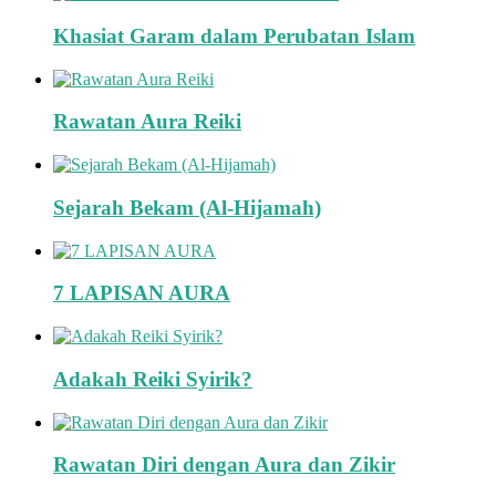
Khasiat Garam dalam Perubatan Islam
Rawatan Aura Reiki
Sejarah Bekam (Al-Hijamah)
7 LAPISAN AURA
Adakah Reiki Syirik?
Rawatan Diri dengan Aura dan Zikir