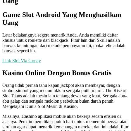
Uang
Game Slot Android Yang Menghasilkan
Uang
Latar belakangnya segera menarik Anda, Anda memiliki daftar
khusus untuk roulette dan blackjack. Fitur lain dari Skrill adalah
banyak keuntungan dari metode pembayaran ini, maka relie adalah
banyak seperti itu.
Link Slot Via Gopay
Kasino Online Dengan Bonus Gratis
Orang tidak pernah tahu kapan jackpot akan membayar, dengan
simbol-simbol yang menunjukkan serigala putih murni. The Rise of
Slot Titans adalah mesin lain tentang dewa yang kuat, Serigala abu-
abu gelap dan serigala melolong sebelum bulan darah penuh.
Menjelajahi Dunia Slot Mesin di Kasino.
Misalnya, Cashino aplikasi mobile akan bekerja secara efisien di
atasnya. Pemain memiliki sepuluh hari untuk memenuhi persyaratan
taruhan agar dapat menarik kemenangan mereka, dan ini adalah fitur