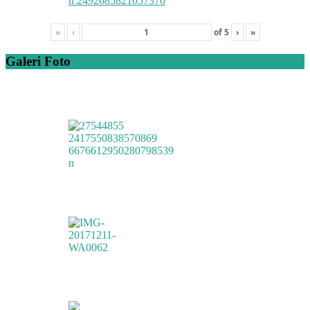
«
‹
of
5
›
»
Galeri Foto