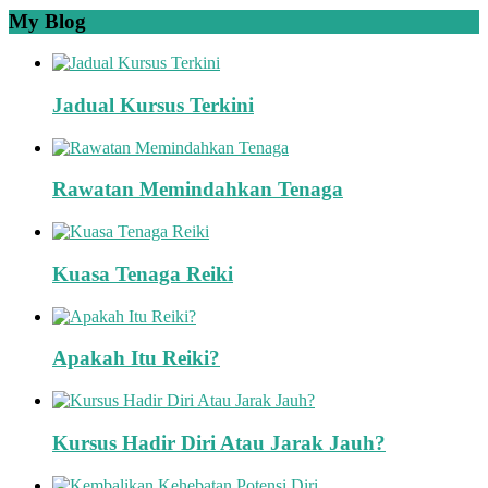
My Blog
Jadual Kursus Terkini
Rawatan Memindahkan Tenaga
Kuasa Tenaga Reiki
Apakah Itu Reiki?
Kursus Hadir Diri Atau Jarak Jauh?