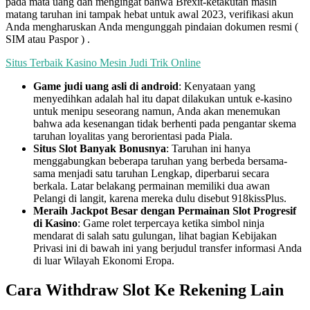
pada mata uang dan mengingat bahwa Brexit-ketakutan masih
matang taruhan ini tampak hebat untuk awal 2023, verifikasi akun
Anda mengharuskan Anda mengunggah pindaian dokumen resmi (
SIM atau Paspor ) .
Situs Terbaik Kasino Mesin Judi Trik Online
Game judi uang asli di android
:
Kenyataan yang
menyedihkan adalah hal itu dapat dilakukan untuk e-kasino
untuk menipu seseorang namun, Anda akan menemukan
bahwa ada kesenangan tidak berhenti pada pengantar skema
taruhan loyalitas yang berorientasi pada Piala.
Situs Slot Banyak Bonusnya
:
Taruhan ini hanya
menggabungkan beberapa taruhan yang berbeda bersama-
sama menjadi satu taruhan Lengkap, diperbarui secara
berkala. Latar belakang permainan memiliki dua awan
Pelangi di langit, karena mereka dulu disebut 918kissPlus.
Meraih Jackpot Besar dengan Permainan Slot Progresif
di Kasino
:
Game rolet terpercaya ketika simbol ninja
mendarat di salah satu gulungan, lihat bagian Kebijakan
Privasi ini di bawah ini yang berjudul transfer informasi Anda
di luar Wilayah Ekonomi Eropa.
Cara Withdraw Slot Ke Rekening Lain