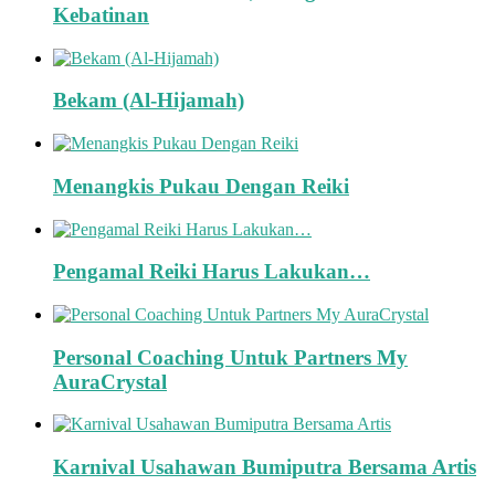
Kebatinan
Bekam (Al-Hijamah)
Menangkis Pukau Dengan Reiki
Pengamal Reiki Harus Lakukan…
Personal Coaching Untuk Partners My
AuraCrystal
Karnival Usahawan Bumiputra Bersama Artis