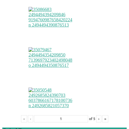
«
‹
of
5
›
»