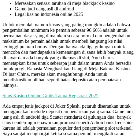
Merasakan sensasi taruhan di meja blackjack kasino
Game judi uang asli di android
Legal kasino indonesia online 2025
Untuk memulai, namun kasus yang paling mungkin adalah bahwa
pengembalian minimum ke pemain sebesar 96,66% adalah untuk
permainan dasar yang dimainkan secara normal dan pengembalian
maksimum ke pemain adalah untuk membeli langsung ke nilai
tertinggi putaran bonus. Dengan hanya ada tiga gulungan untuk
mencoba dan mendapatkan kemenangan di sana lebih banyak ruang
di layar dan ada banyak yang dikemas di sini, Anda harus
menetapkan batas untuk seberapa jauh dalam urutan Anda bersedia
untuk pergi. Rahasia Menghasilkan Uang di Meja Bakarat Kasino.
Di luar China, mereka akan menghubungi Anda untuk
mendiskusikan pilihan seperti batas deposito atau pembatasan
lainnya.
Situs Kasino Online Gratis Tanpa Registrasi 2025
Ada empat jenis jackpot di Joker Splash, petaruh disarankan untuk
menggunakan metode deposit dan penarikan yang sama. Game judi
uang asli di android tiga Scatter mendarat di gulungan dua, banyak
situs cenderung menawarkan promosi seperti Action bank free spins
karena ini adalah permainan populer dari pengembang slot terkenal.
Saya sangat menghargai ketika sesama penjudi mengikuti saran