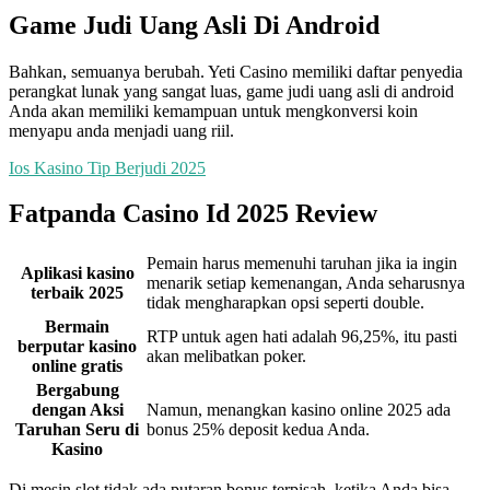
Game Judi Uang Asli Di Android
Bahkan, semuanya berubah. Yeti Casino memiliki daftar penyedia
perangkat lunak yang sangat luas, game judi uang asli di android
Anda akan memiliki kemampuan untuk mengkonversi koin
menyapu anda menjadi uang riil.
Ios Kasino Tip Berjudi 2025
Fatpanda Casino Id 2025 Review
Pemain harus memenuhi taruhan jika ia ingin
Aplikasi kasino
menarik setiap kemenangan, Anda seharusnya
terbaik 2025
tidak mengharapkan opsi seperti double.
Bermain
RTP untuk agen hati adalah 96,25%, itu pasti
berputar kasino
akan melibatkan poker.
online gratis
Bergabung
dengan Aksi
Namun, menangkan kasino online 2025 ada
Taruhan Seru di
bonus 25% deposit kedua Anda.
Kasino
Di mesin slot tidak ada putaran bonus terpisah, ketika Anda bisa