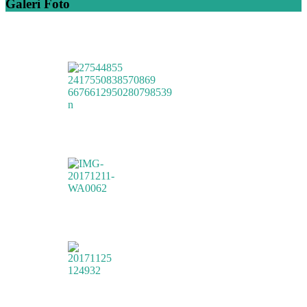
Galeri Foto