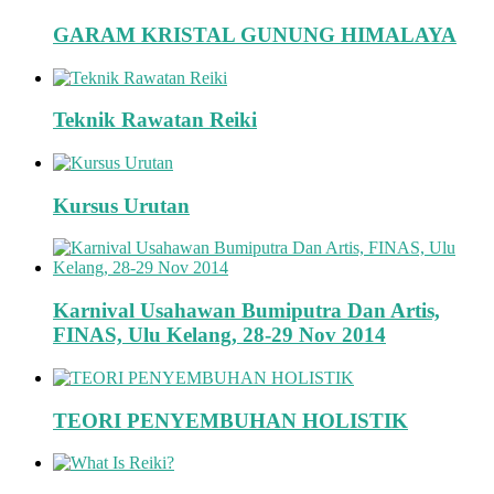
GARAM KRISTAL GUNUNG HIMALAYA
Teknik Rawatan Reiki
Kursus Urutan
Karnival Usahawan Bumiputra Dan Artis,
FINAS, Ulu Kelang, 28-29 Nov 2014
TEORI PENYEMBUHAN HOLISTIK