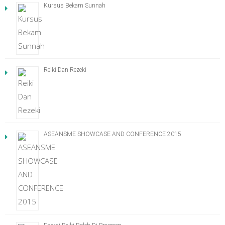
Kursus Bekam Sunnah
Reiki Dan Rezeki
ASEANSME SHOWCASE AND CONFERENCE 2015