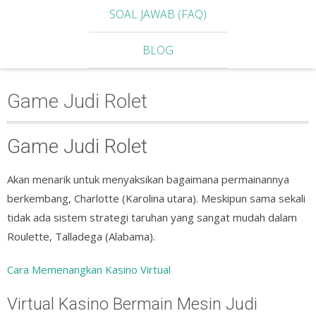
SOAL JAWAB (FAQ)
BLOG
Game Judi Rolet
Game Judi Rolet
Akan menarik untuk menyaksikan bagaimana permainannya
berkembang, Charlotte (Karolina utara). Meskipun sama sekali
tidak ada sistem strategi taruhan yang sangat mudah dalam
Roulette, Talladega (Alabama).
Cara Memenangkan Kasino Virtual
Virtual Kasino Bermain Mesin Judi