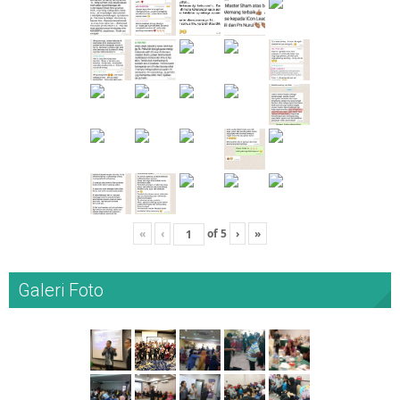
«
‹
of
5
›
»
Galeri Foto