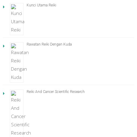
Kunci Utama Reiki
Rawatan Reiki Dengan Kuda
Reiki And Cancer Scientific Research