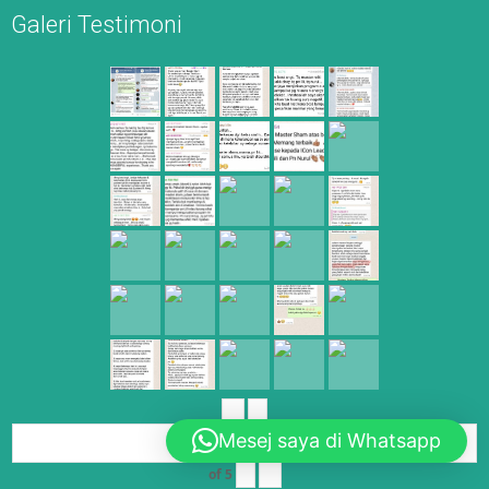
Galeri Testimoni
«
‹
Mesej saya di Whatsapp
of
5
›
»