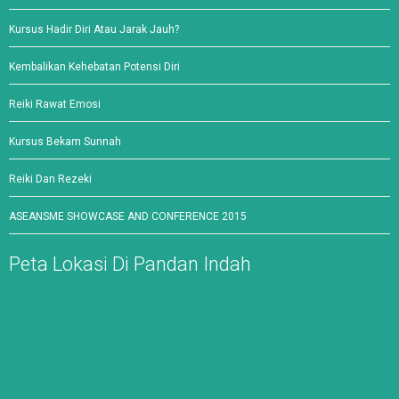
Kursus Hadir Diri Atau Jarak Jauh?
Kembalikan Kehebatan Potensi Diri
Reiki Rawat Emosi
Kursus Bekam Sunnah
Reiki Dan Rezeki
ASEANSME SHOWCASE AND CONFERENCE 2015
Peta Lokasi Di Pandan Indah