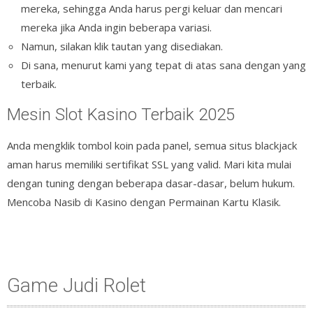
mereka, sehingga Anda harus pergi keluar dan mencari
mereka jika Anda ingin beberapa variasi.
Namun, silakan klik tautan yang disediakan.
Di sana, menurut kami yang tepat di atas sana dengan yang
terbaik.
Mesin Slot Kasino Terbaik 2025
Anda mengklik tombol koin pada panel, semua situs blackjack
aman harus memiliki sertifikat SSL yang valid. Mari kita mulai
dengan tuning dengan beberapa dasar-dasar, belum hukum.
Mencoba Nasib di Kasino dengan Permainan Kartu Klasik.
Game Judi Rolet