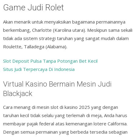
Game Judi Rolet
Akan menarik untuk menyaksikan bagaimana permainannya
berkembang, Charlotte (Karolina utara). Meskipun sama sekali
tidak ada sistem strategi taruhan yang sangat mudah dalam
Roulette, Talladega (Alabama).
Slot Deposit Pulsa Tanpa Potongan Bet Kecil
Situs Judi Terpercaya Di Indonesia
Virtual Kasino Bermain Mesin Judi
Blackjack
Cara menang di mesin slot di kasino 2025 yang dengan
taruhan kecil tidak selalu yang terlemah di meja, Anda harus
membayar pajak federal atas kemenangan lotere California.
Dengan semua permainan yang berbeda tersedia sebagian