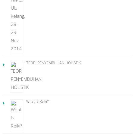
TEORI PENYEMBUHAN HOLISTIK
What Is Reiki?