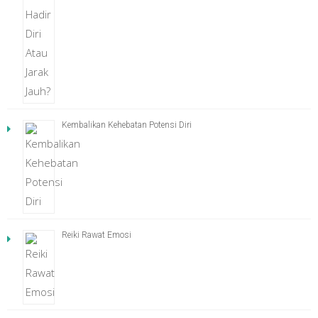
Kembalikan Kehebatan Potensi Diri
Reiki Rawat Emosi