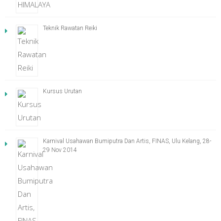
Teknik Rawatan Reiki
Kursus Urutan
Karnival Usahawan Bumiputra Dan Artis, FINAS, Ulu Kelang, 28-
29 Nov 2014