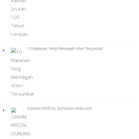
10 Makanan Yang Mencegah Arteri Tersumbat
GARAM KRISTAL GUNUNG HIMALAYA