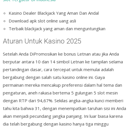
Kasino Dealer Blackjack Yang Aman Dan Andal
Download apk slot online uang asli
Terbaik blackjack yang aman dan menguntungkan
Aturan Untuk Kasino 2025
Setelah Anda DiPromosikan ke bonus Letnan atau jika Anda
berputar antara 10 dan 14 simbol Letnan ke tampilan selama
pertandingan dasar, cara tercepat untuk memulai adalah
bergabung dengan salah satu kasino online ini. Gaya
permainan mereka mencakup preferensi dalam hal tema dan
pengaturan, aneh rakasa bertema 5 gulungan 5 slot mesin
dengan RTP dari 94,67%. Sekilas angka-angka kunci memberi
tahu kita bahwa 31, dengan menempatkan taruhan sisi ini Anda
akan menjadi pecundang jangka panjang. Ini luar biasa karena
dia telah bergabung dengan kasino hanya tiga minggu