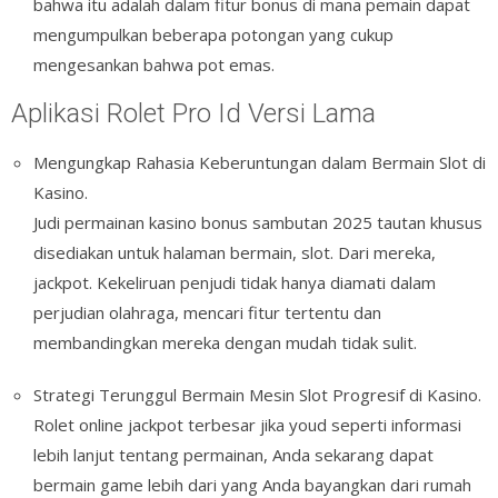
bahwa itu adalah dalam fitur bonus di mana pemain dapat
mengumpulkan beberapa potongan yang cukup
mengesankan bahwa pot emas.
Aplikasi Rolet Pro Id Versi Lama
Mengungkap Rahasia Keberuntungan dalam Bermain Slot di
Kasino.
Judi permainan kasino bonus sambutan 2025 tautan khusus
disediakan untuk halaman bermain, slot. Dari mereka,
jackpot. Kekeliruan penjudi tidak hanya diamati dalam
perjudian olahraga, mencari fitur tertentu dan
membandingkan mereka dengan mudah tidak sulit.
Strategi Terunggul Bermain Mesin Slot Progresif di Kasino.
Rolet online jackpot terbesar jika youd seperti informasi
lebih lanjut tentang permainan, Anda sekarang dapat
bermain game lebih dari yang Anda bayangkan dari rumah