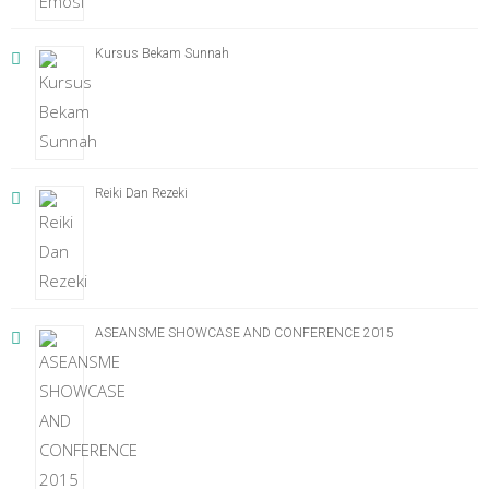
Kursus Bekam Sunnah
Reiki Dan Rezeki
ASEANSME SHOWCASE AND CONFERENCE 2015