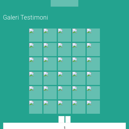
Galeri Testimoni
«
‹