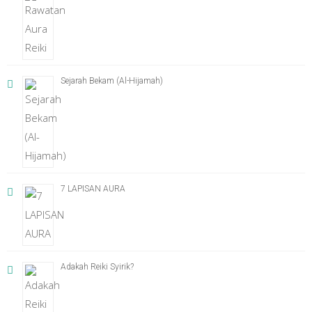
Sejarah Bekam (Al-Hijamah)
7 LAPISAN AURA
Adakah Reiki Syirik?