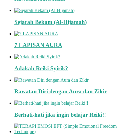
Sejarah Bekam (Al-Hijamah)
7 LAPISAN AURA
Adakah Reiki Syirik?
Rawatan Diri dengan Aura dan Zikir
Berhati-hati jika ingin belajar Reiki!!