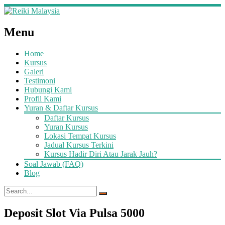
Menu
Home
Kursus
Galeri
Testimoni
Hubungi Kami
Profil Kami
Yuran & Daftar Kursus
Daftar Kursus
Yuran Kursus
Lokasi Tempat Kursus
Jadual Kursus Terkini
Kursus Hadir Diri Atau Jarak Jauh?
Soal Jawab (FAQ)
Blog
Deposit Slot Via Pulsa 5000