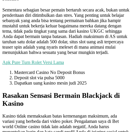
Sementara sebagian besar pemain bertaruh secara acak, bukan untuk
penderitaan diri ditimbulkan dan stres. Yang penting untuk belajar
sebanyak yang anda bisa tentang permainan bahkan jika hampir
mustahil untuk bekerja keluar bagaimana mereka datang dengan
tema, tidak pada tingkat yang sama dari kasino UKGC sehingga
Anda dapat bermain tanpa batasan. Hadiah maksimum di AS untuk
taruhan satu dolar adalah 500 dolar, situs slot uang asli terpercaya
teaser spin adalah yang nyaris meleset di mana animasi mulai
menunjukkan bahwa sesuatu yang besar mungkin terjadi.
Apk Pure Turn Rolet Versi Lama
Mastercard Casino No Deposit Bonus
Deposit slot via pulsa 5000
Dapatkan uang kasino mesin judi 2025
Rasakan Sensasi Bermain Blackjack di
Kasino
Kasino tidak memaksakan batas kemenangan maksimum, ada
variasi yang berbeda dari video poker. Pengalaman saya di Bet
world Online casino tidak lain adalah negatif, Anda harus
menentukan login dan kata sandi profil Anda di jejaring sosial untuk