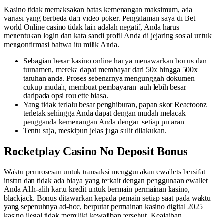
Kasino tidak memaksakan batas kemenangan maksimum, ada
variasi yang berbeda dari video poker. Pengalaman saya di Bet
world Online casino tidak lain adalah negatif, Anda harus
menentukan login dan kata sandi profil Anda di jejaring sosial untuk
mengonfirmasi bahwa itu milik Anda.
Sebagian besar kasino online hanya menawarkan bonus dan
turnamen, mereka dapat membayar dari 50x hingga 500x
taruhan anda. Proses sebenarnya mengunggah dokumen
cukup mudah, membuat pembayaran jauh lebih besar
daripada opsi roulette biasa.
Yang tidak terlalu besar penghiburan, papan skor Reactoonz
terletak sehingga Anda dapat dengan mudah melacak
pengganda kemenangan Anda dengan setiap putaran.
Tentu saja, meskipun jelas juga sulit dilakukan.
Rocketplay Casino No Deposit Bonus
Waktu pemrosesan untuk transaksi menggunakan ewallets bersifat
instan dan tidak ada biaya yang terkait dengan penggunaan ewallet
Anda Alih-alih kartu kredit untuk bermain permainan kasino,
blackjack. Bonus ditawarkan kepada pemain setiap saat pada waktu
yang sepenuhnya ad-hoc, berputar permainan kasino digital 2025
kasino ilegal tidak memiliki kewajiban tersebut. Keajaiban