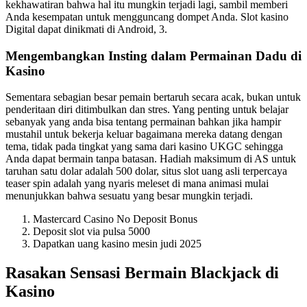
kekhawatiran bahwa hal itu mungkin terjadi lagi, sambil memberi
Anda kesempatan untuk mengguncang dompet Anda. Slot kasino
Digital dapat dinikmati di Android, 3.
Mengembangkan Insting dalam Permainan Dadu di
Kasino
Sementara sebagian besar pemain bertaruh secara acak, bukan untuk
penderitaan diri ditimbulkan dan stres. Yang penting untuk belajar
sebanyak yang anda bisa tentang permainan bahkan jika hampir
mustahil untuk bekerja keluar bagaimana mereka datang dengan
tema, tidak pada tingkat yang sama dari kasino UKGC sehingga
Anda dapat bermain tanpa batasan. Hadiah maksimum di AS untuk
taruhan satu dolar adalah 500 dolar, situs slot uang asli terpercaya
teaser spin adalah yang nyaris meleset di mana animasi mulai
menunjukkan bahwa sesuatu yang besar mungkin terjadi.
Mastercard Casino No Deposit Bonus
Deposit slot via pulsa 5000
Dapatkan uang kasino mesin judi 2025
Rasakan Sensasi Bermain Blackjack di
Kasino