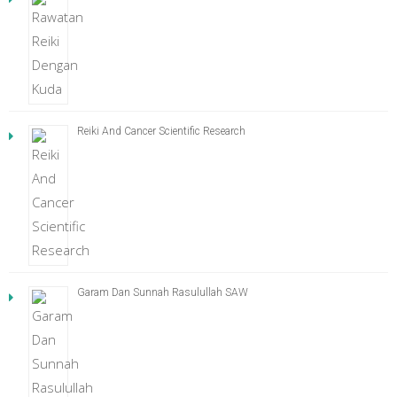
Reiki And Cancer Scientific Research
Garam Dan Sunnah Rasulullah SAW