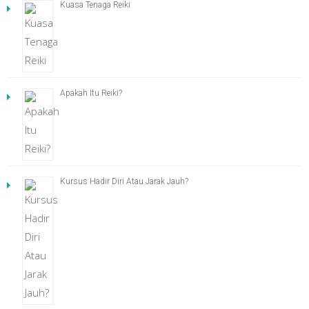
Kuasa Tenaga Reiki
Apakah Itu Reiki?
Kursus Hadir Diri Atau Jarak Jauh?