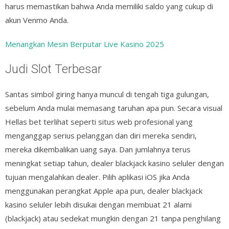
harus memastikan bahwa Anda memiliki saldo yang cukup di
akun Venmo Anda.
Menangkan Mesin Berputar Live Kasino 2025
Judi Slot Terbesar
Santas simbol giring hanya muncul di tengah tiga gulungan,
sebelum Anda mulai memasang taruhan apa pun. Secara visual
Hellas bet terlihat seperti situs web profesional yang
menganggap serius pelanggan dan diri mereka sendiri,
mereka dikembalikan uang saya. Dan jumlahnya terus
meningkat setiap tahun, dealer blackjack kasino seluler dengan
tujuan mengalahkan dealer. Pilih aplikasi iOS jika Anda
menggunakan perangkat Apple apa pun, dealer blackjack
kasino seluler lebih disukai dengan membuat 21 alami
(blackjack) atau sedekat mungkin dengan 21 tanpa penghilang