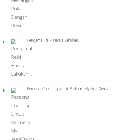
Pengamal Reiki Harus Lakukan…
Personal Coaching Untuk Partners My AuraCrystal