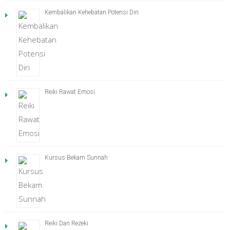
Kembalikan Kehebatan Potensi Diri
Reiki Rawat Emosi
Kursus Bekam Sunnah
Reiki Dan Rezeki