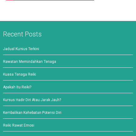
Recent Posts
Jadual Kursus Terkini
Rawatan Memindahkan Tenaga
Kuasa Tenaga Reiki
Apakah Itu Reiki?
Kursus Hadir Diri Atau Jarak Jauh?
Kembalikan Kehebatan Potensi Diri
Reiki Rawat Emosi