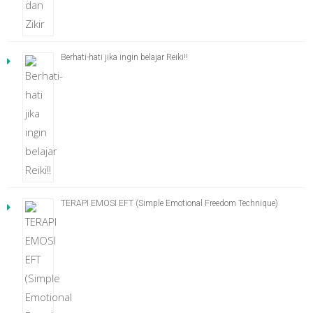
Berhati-hati jika ingin belajar Reiki!!
TERAPI EMOSI EFT (Simple Emotional Freedom Technique)