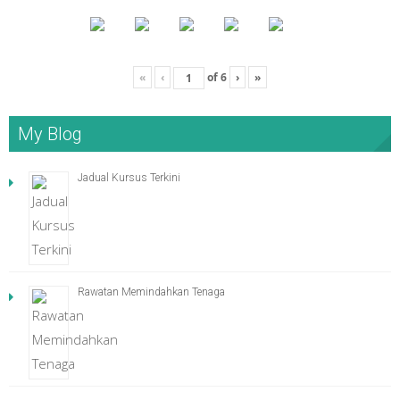
«
‹
of
6
›
»
My Blog
Jadual Kursus Terkini
Rawatan Memindahkan Tenaga