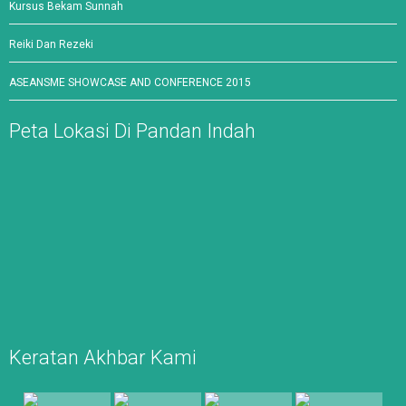
Kursus Bekam Sunnah
Reiki Dan Rezeki
ASEANSME SHOWCASE AND CONFERENCE 2015
Peta Lokasi Di Pandan Indah
Keratan Akhbar Kami