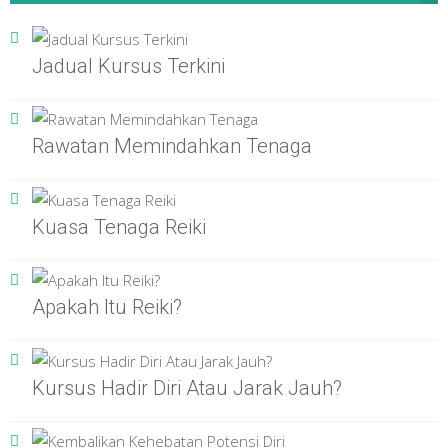
Jadual Kursus Terkini
Rawatan Memindahkan Tenaga
Kuasa Tenaga Reiki
Apakah Itu Reiki?
Kursus Hadir Diri Atau Jarak Jauh?