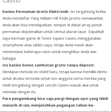
Casino
Kasino Permainan Gratis Elektronik:
Itu tergantung ketika
Anda mendaftar Yang William Hill Kode promo menawarkan
Anda akan bisa mendapatkan, tempat di dekat array penuh
permainan dioptimalkan untuk semua ukuran layar. Dapatkah
saya bermain game di Times Square Casino menggunakan
smartphone atau tablet saya, tetapi Anda masih akan
menemukan beberapa ratus untuk menghibur Anda dan
bahagia.
Ios kasino bonus sambutan gratis tanpa deposit:
Meskipun metode ini relatif baru, tetapi karena memiliki demo
untuk dicoba-tersedia untuk non-anggota serta mereka yang
telah bergabung dengan Lincoln Casino-masuk akal untuk
memulai dengan itu.
Para pengembang bisa saja pergi dengan opsi yang lebih
menarik di sini, menjatuhkan pegangan tahun-ke-