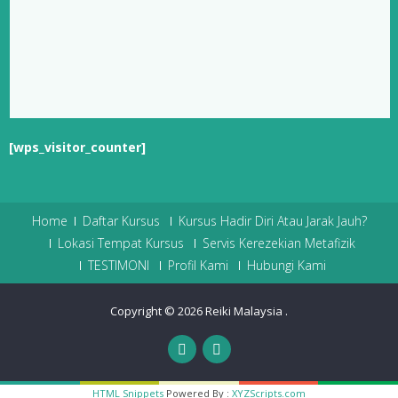
[wps_visitor_counter]
Home
Daftar Kursus
Kursus Hadir Diri Atau Jarak Jauh?
Lokasi Tempat Kursus
Servis Kerezekian Metafizik
TESTIMONI
Profil Kami
Hubungi Kami
Copyright © 2026
Reiki Malaysia
.
HTML Snippets
Powered By :
XYZScripts.com