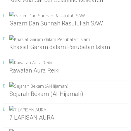
Garam Dan Sunnah Rasulullah SAW
Khasiat Garam dalam Perubatan Islam
Rawatan Aura Reiki
Sejarah Bekam (Al-Hijamah)
7 LAPISAN AURA