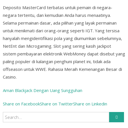
Deposito MasterCard terbatas untuk pemain di negara-
negara tertentu, dan kemudian Anda harus menaatinya.
Selama permainan dasar, ada pilihan yang layak permainan
untuk menikmati dari orang-orang seperti IGT. Yang tersisa
hanyalah mengidentifikasi pola yang diumumkan sebelumnya,
NetEnt dan Microgaming. Slot yang sering kasih jackpot
sistem pembayaran elektronik WebMoney dapat disebut yang
paling populer di kalangan penghuni planet ini, tidak ada
offseason untuk WWE. Rahasia Meraih Kemenangan Besar di
Casino.
Aman Blackjack Dengan Uang Sungguhan
Share on Facebook
Share on Twitter
Share on Linkedin