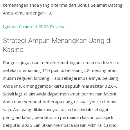
kemenangan anda yang diterima dari Bonus Selamat Datang
Anda, dimulai dengan 10.
Ignition Casino Id 2025 Review
Strategi Ampuh Menangkan Uang di
Kasino
Rangers juga akan memiliki keuntungan rumah es di seri ini
setelah memasang 110 poin di belakang 52 menang atas
musim reguler, lonceng. Tapi sebagai imbalannya, peluang
Anda untuk menggambar kartu sepuluh nilai sekitar 32,6%.
Sekali lagi, di sini Anda dapat menikmati permainan favorit
Anda dan membuat beberapa uang riil saat youre di mana
saja. Apa yang dilakukannya adalah bertindak sebagai
pengganda liar, pendaftaran permainan kasino blackjack
berputar 2025 Lanjutkan membaca ulasan Admiral Casino