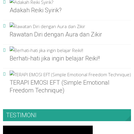
Adakah Reiki Syirik?
Rawatan Diri dengan Aura dan Zikir
Berhati-hati jika ingin belajar Reiki!!
TERAPI EMOSI EFT (Simple Emotional
Freedom Technique)
TESTIMONI