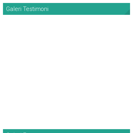
Galeri Testimoni