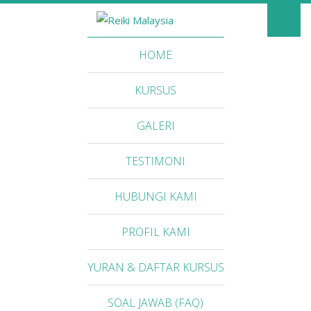
HOME
KURSUS
GALERI
TESTIMONI
HUBUNGI KAMI
PROFIL KAMI
YURAN & DAFTAR KURSUS
SOAL JAWAB (FAQ)