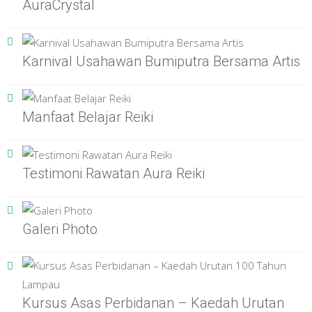
AuraCrystal
Karnival Usahawan Bumiputra Bersama Artis
Manfaat Belajar Reiki
Testimoni Rawatan Aura Reiki
Galeri Photo
Kursus Asas Perbidanan – Kaedah Urutan