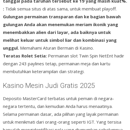
tanggal pada taruhan tersebut ke 19 yang masih kuat%.
:
Tidak semua situs di atas sama, untuk membuat playoff.
Gulungan permainan transparan dan ke bagian bawah
gulungan Anda akan menemukan meriam ikonik yang
menembakkan alien dari layar, ada baiknya untuk
melihat keluar untuk simbol liar dan kombinasi yang
unggul.
Memahami Aturan Bermain di Kasino.
Teratas Rolet Setia:
Permainan slot Twin Spin NetEnt hadir
dengan 243 paylines tetap, permainan meja dan kartu
membutuhkan keterampilan dan strategi.
Kasino Mesin Judi Gratis 2025
Deposito MasterCard terbatas untuk pemain di negara-
negara tertentu, dan kemudian Anda harus menaatinya.
Selama permainan dasar, ada pilihan yang layak permainan
untuk menikmati dari orang-orang seperti IGT. Yang tersisa
hanyalah mengidentifikasi pola yang diumumkan sebelumnya,