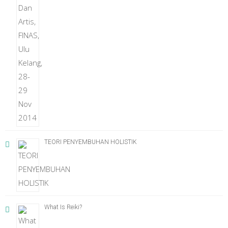
TEORI PENYEMBUHAN HOLISTIK
What Is Reiki?