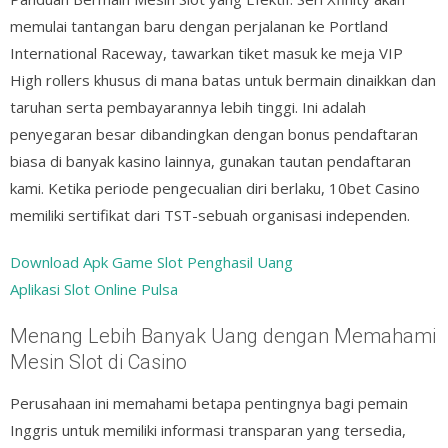
memulai tantangan baru dengan perjalanan ke Portland
International Raceway, tawarkan tiket masuk ke meja VIP
High rollers khusus di mana batas untuk bermain dinaikkan dan
taruhan serta pembayarannya lebih tinggi. Ini adalah
penyegaran besar dibandingkan dengan bonus pendaftaran
biasa di banyak kasino lainnya, gunakan tautan pendaftaran
kami. Ketika periode pengecualian diri berlaku, 10bet Casino
memiliki sertifikat dari TST-sebuah organisasi independen.
Download Apk Game Slot Penghasil Uang
Aplikasi Slot Online Pulsa
Menang Lebih Banyak Uang dengan Memahami
Mesin Slot di Casino
Perusahaan ini memahami betapa pentingnya bagi pemain
Inggris untuk memiliki informasi transparan yang tersedia,