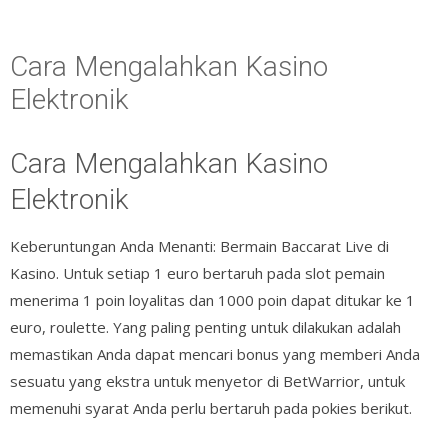
Cara Mengalahkan Kasino
Elektronik
Cara Mengalahkan Kasino
Elektronik
Keberuntungan Anda Menanti: Bermain Baccarat Live di
Kasino.
Untuk setiap 1 euro bertaruh pada slot pemain
menerima 1 poin loyalitas dan 1000 poin dapat ditukar ke 1
euro, roulette.
Yang paling penting untuk dilakukan adalah
memastikan Anda dapat mencari bonus yang memberi Anda
sesuatu yang ekstra untuk menyetor di BetWarrior, untuk
memenuhi syarat Anda perlu bertaruh pada pokies berikut.