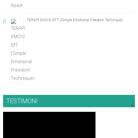
TERAPI EMOSI EFT (Simple Emotional Freedom Technique)
TESTIMONI