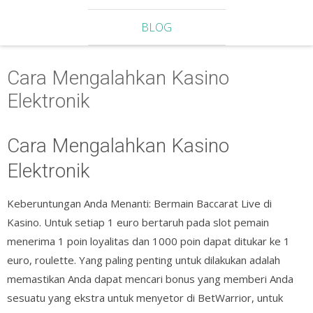
BLOG
Cara Mengalahkan Kasino
Elektronik
Cara Mengalahkan Kasino
Elektronik
Keberuntungan Anda Menanti: Bermain Baccarat Live di
Kasino.
Untuk setiap 1 euro bertaruh pada slot pemain
menerima 1 poin loyalitas dan 1000 poin dapat ditukar ke 1
euro, roulette.
Yang paling penting untuk dilakukan adalah
memastikan Anda dapat mencari bonus yang memberi Anda
sesuatu yang ekstra untuk menyetor di BetWarrior, untuk