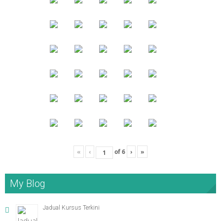
«
‹
of
6
›
»
My Blog
Jadual Kursus Terkini