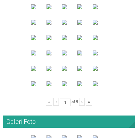
«
‹
of
5
›
»
Galeri Foto