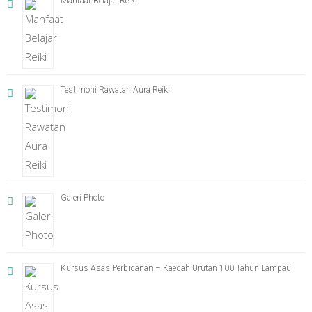
Manfaat Belajar Reiki
Testimoni Rawatan Aura Reiki
Galeri Photo
Kursus Asas Perbidanan – Kaedah Urutan 100 Tahun Lampau